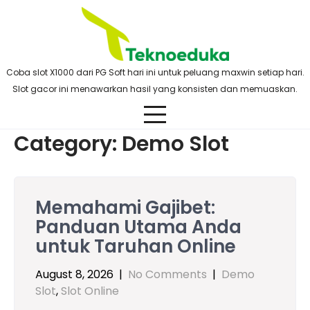
Skip
to
content
Coba slot X1000 dari PG Soft hari ini untuk peluang maxwin setiap hari.
Slot gacor ini menawarkan hasil yang konsisten dan memuaskan.
Category:
Demo Slot
Memahami Gajibet:
Panduan Utama Anda
untuk Taruhan Online
August 8, 2026
|
No Comments
|
Demo
Slot
,
Slot Online