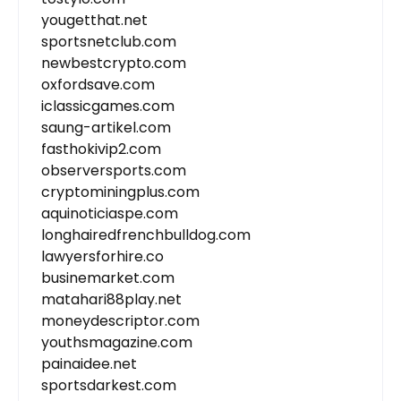
yougetthat.net
sportsnetclub.com
newbestcrypto.com
oxfordsave.com
iclassicgames.com
saung-artikel.com
fasthokivip2.com
observersports.com
cryptominingplus.com
aquinoticiaspe.com
longhairedfrenchbulldog.com
lawyersforhire.co
businemarket.com
matahari88play.net
moneydescriptor.com
youthsmagazine.com
painaidee.net
sportsdarkest.com