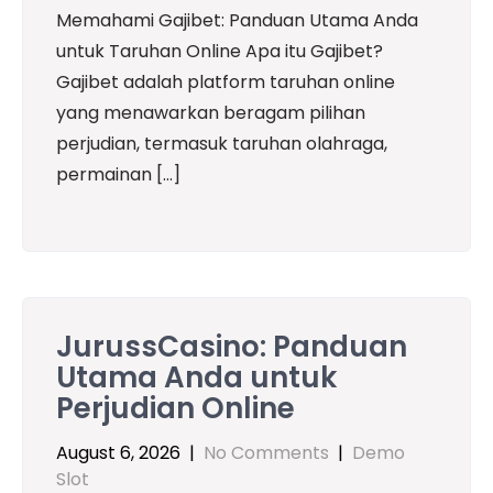
Memahami Gajibet: Panduan Utama Anda
untuk Taruhan Online Apa itu Gajibet?
Gajibet adalah platform taruhan online
yang menawarkan beragam pilihan
perjudian, termasuk taruhan olahraga,
permainan […]
JurussCasino: Panduan
Utama Anda untuk
Perjudian Online
August 6, 2026
|
No Comments
|
Demo
Slot