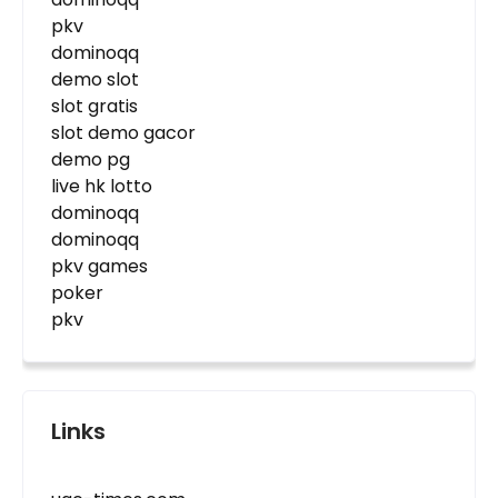
pkv
dominoqq
demo slot
slot gratis
slot demo gacor
demo pg
live hk lotto
dominoqq
dominoqq
pkv games
poker
pkv
Links