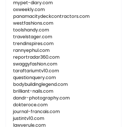
mypet-diary.com
oxweekly.com
panamacitydeckcontractors.com
westfashions.com
toolshandy.com
travelstager.com
trendinspires.com
rannyephul.com
reportradar360.com
swaggyfashion.com
taraftariumtv10.com
questionquery.com
bodybuildinglegend.com
brilliant-nails.com
dandr-photography.com
dokteroce.com
journal-francais.com
justintv10.com
lawyerule.com