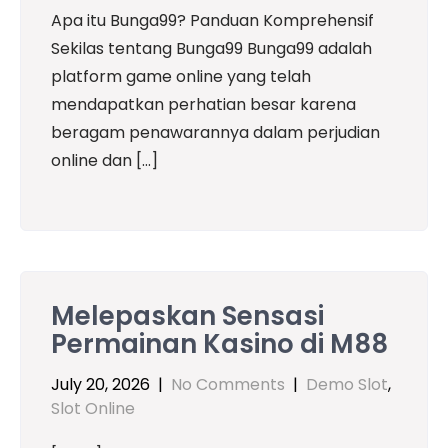
Apa itu Bunga99? Panduan Komprehensif
Sekilas tentang Bunga99 Bunga99 adalah
platform game online yang telah
mendapatkan perhatian besar karena
beragam penawarannya dalam perjudian
online dan […]
Melepaskan Sensasi
Permainan Kasino di M88
July 20, 2026
|
No Comments
|
Demo Slot
,
Slot Online