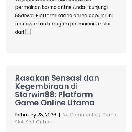
permainan kasino online Anda? Kunjungi
88dewa. Platform kasino online populer ini
menawarkan beragam permainan, mulai
dari […]
Rasakan Sensasi dan
Kegembiraan di
Starwin88: Platform
Game Online Utama
February 28, 2026
|
No Comments
|
Demo
Slot
,
Slot Online