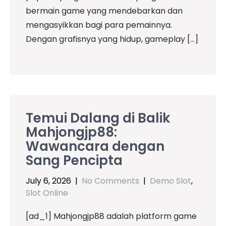
bermain game yang mendebarkan dan
mengasyikkan bagi para pemainnya.
Dengan grafisnya yang hidup, gameplay […]
Temui Dalang di Balik
Mahjongjp88:
Wawancara dengan
Sang Pencipta
July 6, 2026
|
No Comments
|
Demo Slot
,
Slot Online
[ad_1] Mahjongjp88 adalah platform game