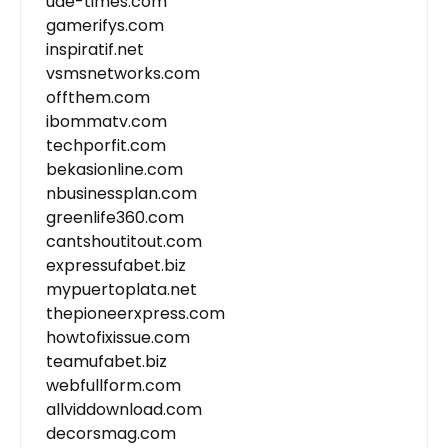
uae-times.com
gamerifys.com
inspiratif.net
vsmsnetworks.com
offthem.com
ibommatv.com
techporfit.com
bekasionline.com
nbusinessplan.com
greenlife360.com
cantshoutitout.com
expressufabet.biz
mypuertoplata.net
thepioneerxpress.com
howtofixissue.com
teamufabet.biz
webfullform.com
allviddownload.com
decorsmag.com