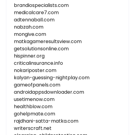
brandiospecialists.com
medicalcare7.com
adtennaball.com
nabzah.com
mongive.com
matkagameresultsview.com
getsolutionsonline.com
hispinner.org
criticalinsurance.info
nokariposter.com
kalyan-guessing-nightplay.com
gameofpanels.com
androidappsdownloader.com
usetimenow.com
healthblow.com
gohelpmate.com
rajdhani-satta-matka.com
writerscraft.net