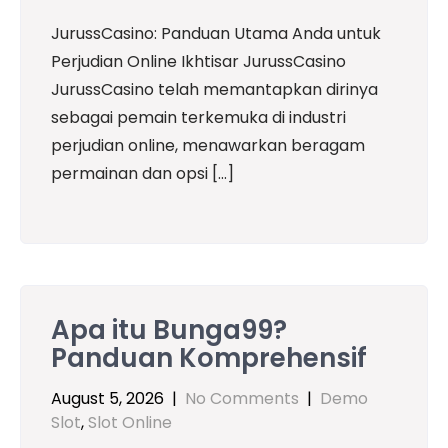
JurussCasino: Panduan Utama Anda untuk
Perjudian Online Ikhtisar JurussCasino
JurussCasino telah memantapkan dirinya
sebagai pemain terkemuka di industri
perjudian online, menawarkan beragam
permainan dan opsi […]
Apa itu Bunga99?
Panduan Komprehensif
August 5, 2026
|
No Comments
|
Demo
Slot
,
Slot Online