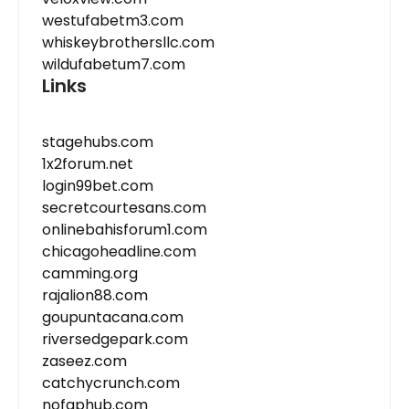
westufabetm3.com
whiskeybrothersllc.com
wildufabetum7.com
Links
stagehubs.com
1x2forum.net
login99bet.com
secretcourtesans.com
onlinebahisforum1.com
chicagoheadline.com
camming.org
rajalion88.com
goupuntacana.com
riversedgepark.com
zaseez.com
catchycrunch.com
nofaphub.com