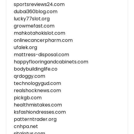
sportsreviews24.com
dubai360blog.com
lucky77slot.org
growmefast.com
mahkotahokislot.com
onlinecancerpharm.com
ufalek.org
mattress-disposal.com
happyflooringandcabinets.com
bodybuildinglife.co
qrdoggy.com
technologygud.com
realshocknews.com
pickgb.com
healthmistakes.com
ksfashiondresses.com
patterntrader.org
cnhpa.net
sitalotus.com