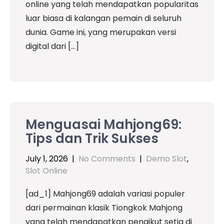
online yang telah mendapatkan popularitas
luar biasa di kalangan pemain di seluruh
dunia. Game ini, yang merupakan versi
digital dari […]
Menguasai Mahjong69:
Tips dan Trik Sukses
July 1, 2026
|
No Comments
|
Demo Slot
,
Slot Online
[ad_1] Mahjong69 adalah variasi populer
dari permainan klasik Tiongkok Mahjong
yang telah mendapatkan pengikut setia di