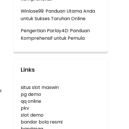
Winlose99: Panduan Utama Anda
untuk Sukses Taruhan Online
Pengertian Parlay4D: Panduan
Komprehensif untuk Pemula
Links
situs slot maxwin
a
pg demo
qq online
pkv
slot demo
bandar bola resmi
bandarqq