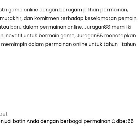
stri game online dengan beragam pilihan permainan,
i mutakhir, dan komitmen terhadap keselamatan pemain.
u baru dalam permainan online, Juragan88 memiliki
n inovatif untuk bermain game, Juragan88 menetapkan
rus memimpin dalam permainan online untuk tahun -tahun
bet
njudi batin Anda dengan berbagai permainan Oxibet88