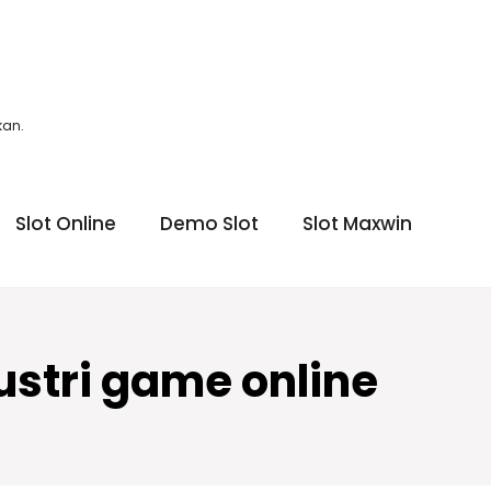
kan.
Slot Online
Demo Slot
Slot Maxwin
stri game online