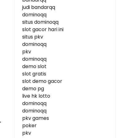
judi bandarqq
dominoqq
situs dominoqq
slot gacor hari ini
situs pkv
dominoqq
pkv
dominoqq
demo slot
slot gratis
slot demo gacor
demo pg
live hk lotto
dominoqq
dominoqq
pkv games
→
poker
pkv