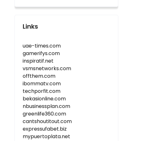
Links
uae-times.com
gamerifys.com
inspiratif.net
vsmsnetworks.com
offthem.com
ibommatv.com
techporfit.com
bekasionline.com
nbusinessplan.com
greenlife360.com
cantshoutitout.com
expressufabet.biz
mypuertoplata.net