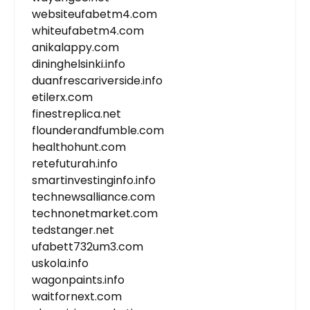
websiteufabetm4.com
whiteufabetm4.com
anikalappy.com
dininghelsinki.info
duanfrescariverside.info
etilerx.com
finestreplica.net
flounderandfumble.com
healthohunt.com
retefuturah.info
smartinvestinginfo.info
technewsalliance.com
technonetmarket.com
tedstanger.net
ufabett732um3.com
uskola.info
wagonpaints.info
waitfornext.com