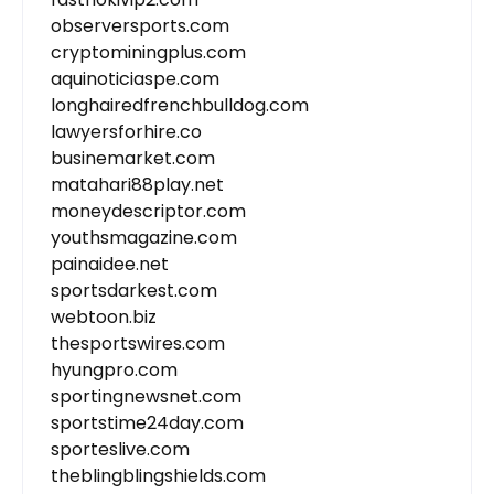
observersports.com
cryptominingplus.com
aquinoticiaspe.com
longhairedfrenchbulldog.com
lawyersforhire.co
businemarket.com
matahari88play.net
moneydescriptor.com
youthsmagazine.com
painaidee.net
sportsdarkest.com
webtoon.biz
thesportswires.com
hyungpro.com
sportingnewsnet.com
sportstime24day.com
sporteslive.com
theblingblingshields.com