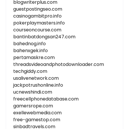
blogwriterplus.com
guestpostingseo.com
casinogambitpro.info
pokerplaymasters.info
courseoncourse.com
bantinbatdongsan247.com
bahednog.info
bahenxgek.info
pertamaskre.com
threadsvideoandphotodownloader.com
techgiddy.com
usalivenetwork.com
jackpotrushonline.info
ucnewshindi.com
freecellphonedatabase.com
gamersrope.com
exellewebmedia.com
free-gamestop.com
sinbadtravels.com