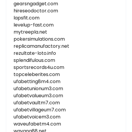
gearsngadget.com
hireseodoctor.com
lapsfit.com
levelup-fast.com
mytreepla.net
pokersimulations.com
replicamanufactory.net
rezultate-loto.info
splendifulous.com
sportsrecords4u.com
topceleberites.com
ufabetting8m4.com
ufabetunionum3.com
ufabetvalueum3.com
ufabetvaultm7.com
ufabetvillageum7.com
ufabetvoicem3.com
waveufabetm4.com
wayang88.net