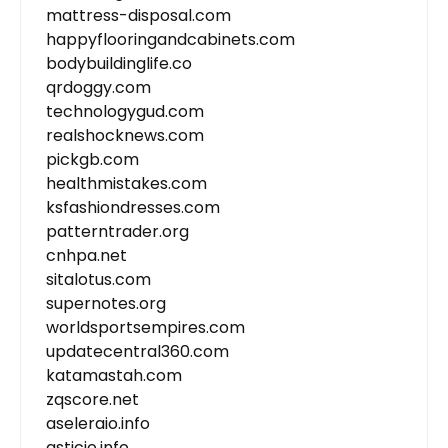
mattress-disposal.com
happyflooringandcabinets.com
bodybuildinglife.co
qrdoggy.com
technologygud.com
realshocknews.com
pickgb.com
healthmistakes.com
ksfashiondresses.com
patterntrader.org
cnhpa.net
sitalotus.com
supernotes.org
worldsportsempires.com
updatecentral360.com
katamastah.com
zqscore.net
aseleraio.info
asticio.info