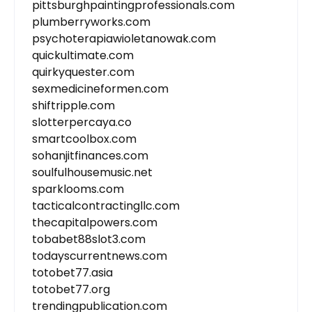
pittsburghpaintingprofessionals.com
plumberryworks.com
psychoterapiawioletanowak.com
quickultimate.com
quirkyquester.com
sexmedicineformen.com
shiftripple.com
slotterpercaya.co
smartcoolbox.com
sohanjitfinances.com
soulfulhousemusic.net
sparklooms.com
tacticalcontractingllc.com
thecapitalpowers.com
tobabet88slot3.com
todayscurrentnews.com
totobet77.asia
totobet77.org
trendingpublication.com