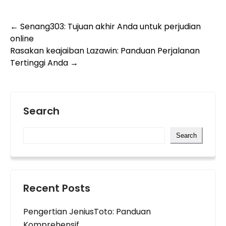
Post
←
Senang303: Tujuan akhir Anda untuk perjudian
online
navigation
Rasakan keajaiban Lazawin: Panduan Perjalanan
Tertinggi Anda
→
Search
Search
Recent Posts
Pengertian JeniusToto: Panduan
Komprehensif