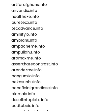
artforafghans.info
airvendio.info
healthexe.info
puretecx.info
tecadvance.info
aminityio.info
amiolahu.info
ampacheme.info
ampullahu.info
aromaxme.info
asserthatecontrast.info
atenderme.info
bangumiio.info
bekosunhu.info
beneficialgrandiose.info
blomaio.info
dosellinfoplete.info
podtubeio.info