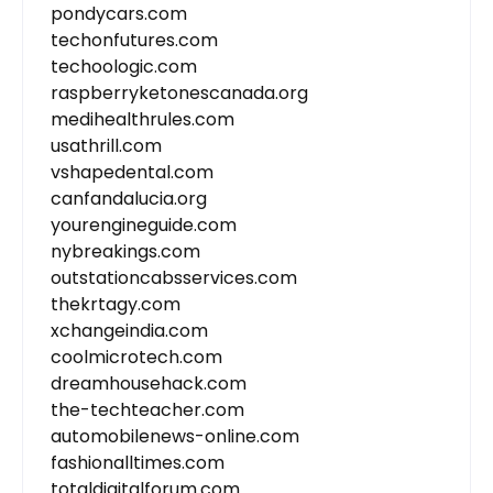
pondycars.com
techonfutures.com
techoologic.com
raspberryketonescanada.org
medihealthrules.com
usathrill.com
vshapedental.com
canfandalucia.org
yourengineguide.com
nybreakings.com
outstationcabsservices.com
thekrtagy.com
xchangeindia.com
coolmicrotech.com
dreamhousehack.com
the-techteacher.com
automobilenews-online.com
fashionalltimes.com
totaldigitalforum.com