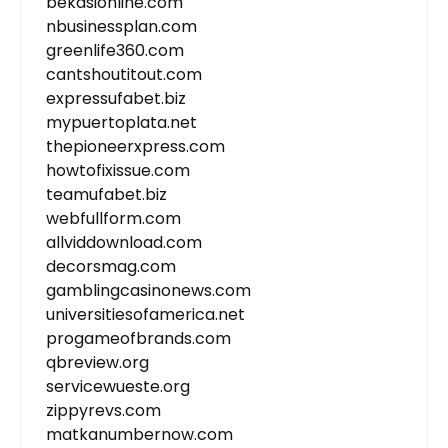
bekasionline.com
nbusinessplan.com
greenlife360.com
cantshoutitout.com
expressufabet.biz
mypuertoplata.net
thepioneerxpress.com
howtofixissue.com
teamufabet.biz
webfullform.com
allviddownload.com
decorsmag.com
gamblingcasinonews.com
universitiesofamerica.net
progameofbrands.com
qbreview.org
servicewueste.org
zippyrevs.com
matkanumbernow.com