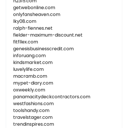
n2315.com
getwebonline.com
onlyfansheaven.com
lky08.com
ralph-fiennes.net
fielder-maximum-discount.net
fitfllex.com
genesisbusinesscredit.com
inforuang.com
kindsmarket.com
luvelylife.com
macramb.com
mypet-diary.com
oxweekly.com
panamacitydeckcontractors.com
westfashions.com
toolshandy.com
travelstager.com
trendinspires.com