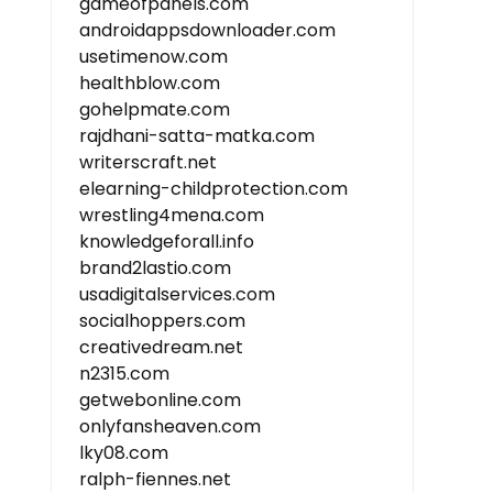
gameofpanels.com
androidappsdownloader.com
usetimenow.com
healthblow.com
gohelpmate.com
rajdhani-satta-matka.com
writerscraft.net
elearning-childprotection.com
wrestling4mena.com
knowledgeforall.info
brand2lastio.com
usadigitalservices.com
socialhoppers.com
creativedream.net
n2315.com
getwebonline.com
onlyfansheaven.com
lky08.com
ralph-fiennes.net