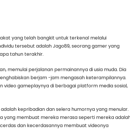
kat yang telah bangkit untuk terkenal melalui
ndividu tersebut adalah Jago89, seorang gamer yang
apa tahun terakhir.
n, memulai perjalanan permainannya di usia muda. Dia
menghabiskan berjam -jam mengasah keterampilannya.
n video gameplaynya di berbagai platform media sosial,
adalah kepribadian dan selera humornya yang menular.
cara yang membuat mereka merasa seperti mereka adala
 cerdas dan kecerdasannya membuat videonya