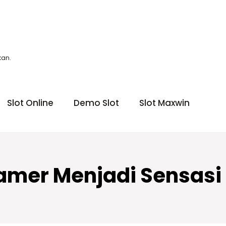
kan.
Slot Online
Demo Slot
Slot Maxwin
amer Menjadi Sensasi