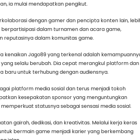
an, ia mulai mendapatkan pengikut.
rkolaborasi dengan gamer dan pencipta konten lain, lebi
i berpartisipasi dalam turnamen dan acara game,
 reputasinya dalam komunitas game.
pada kenaikan Jago89 yang terkenal adalah kemampuanny
 yang selalu berubah. Dia cepat merangkul platform dan
ra baru untuk terhubung dengan audiensnya.
rbagai platform media sosial dan terus menjadi tokoh
dapatkan kesepakatan sponsor yang menguntungkan
memperkuat statusnya sebagai sensasi media sosial.
an gairah, dedikasi, dan kreativitas. Melalui kerja keras
untuk bermain game menjadi karier yang berkembang