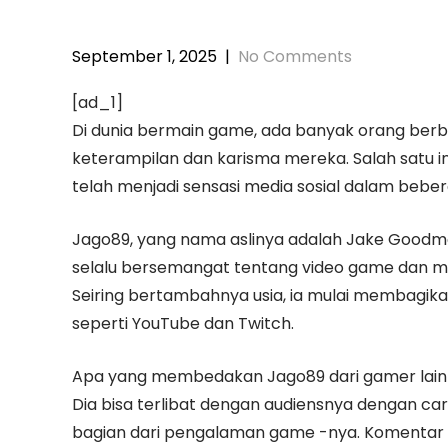
September 1, 2025
|
No Comments
[ad_1]
Di dunia bermain game, ada banyak orang berba
keterampilan dan karisma mereka. Salah satu i
telah menjadi sensasi media sosial dalam beber
Jago89, yang nama aslinya adalah Jake Goodma
selalu bersemangat tentang video game dan 
Seiring bertambahnya usia, ia mulai membagika
seperti YouTube dan Twitch.
Apa yang membedakan Jago89 dari gamer lain 
Dia bisa terlibat dengan audiensnya dengan 
bagian dari pengalaman game -nya. Komentar