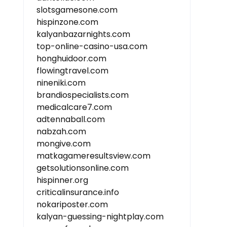
slotsgamesone.com
hispinzone.com
kalyanbazarnights.com
top-online-casino-usa.com
honghuidoor.com
flowingtravel.com
nineniki.com
brandiospecialists.com
medicalcare7.com
adtennaball.com
nabzah.com
mongive.com
matkagameresultsview.com
getsolutionsonline.com
hispinner.org
criticalinsurance.info
nokariposter.com
kalyan-guessing-nightplay.com