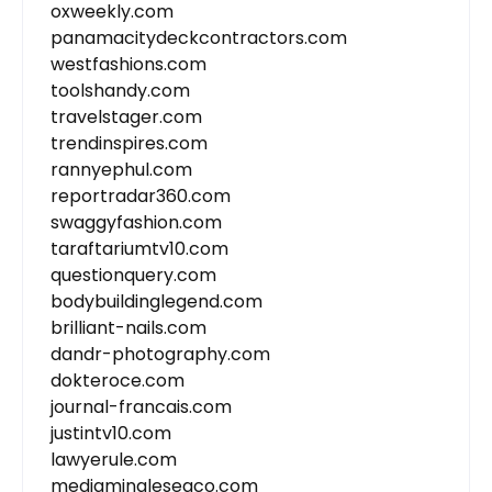
oxweekly.com
panamacitydeckcontractors.com
westfashions.com
toolshandy.com
travelstager.com
trendinspires.com
rannyephul.com
reportradar360.com
swaggyfashion.com
taraftariumtv10.com
questionquery.com
bodybuildinglegend.com
brilliant-nails.com
dandr-photography.com
dokteroce.com
journal-francais.com
justintv10.com
lawyerule.com
mediamingleseaco.com