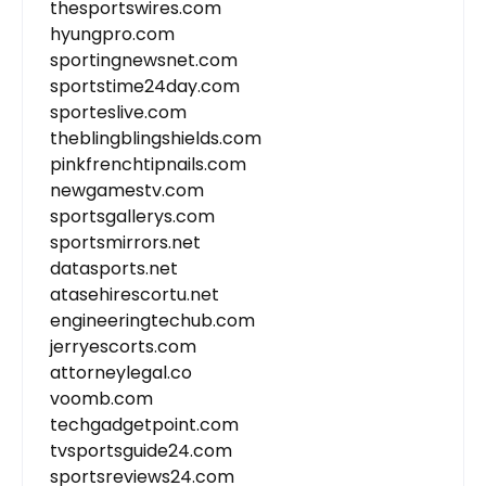
thesportswires.com
hyungpro.com
sportingnewsnet.com
sportstime24day.com
sporteslive.com
theblingblingshields.com
pinkfrenchtipnails.com
newgamestv.com
sportsgallerys.com
sportsmirrors.net
datasports.net
atasehirescortu.net
engineeringtechub.com
jerryescorts.com
attorneylegal.co
voomb.com
techgadgetpoint.com
tvsportsguide24.com
sportsreviews24.com