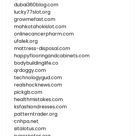
dubai360blog.com
lucky77slot.org
growmefast.com
mahkotahokislot.com
onlinecancerpharm.com
ufalek.org
mattress-disposal.com
happyflooringandcabinets.com
bodybuildinglife.co
qrdoggy.com
technologygud.com
realshocknews.com
pickgb.com
healthmistakes.com
ksfashiondresses.com
patterntrader.org
cnhpa.net
sitalotus.com
supernotes.org