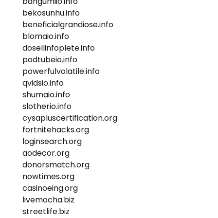
bangumiio.info
bekosunhu.info
beneficialgrandiose.info
blomaio.info
dosellinfoplete.info
podtubeio.info
powerfulvolatile.info
qvidsio.info
shumaio.info
slotherio.info
cysapluscertification.org
fortnitehacks.org
loginsearch.org
aodecor.org
donorsmatch.org
nowtimes.org
casinoeing.org
livemocha.biz
streetlife.biz