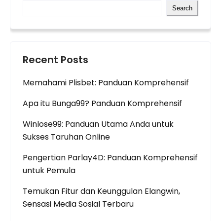
Search
Recent Posts
Memahami Plisbet: Panduan Komprehensif
Apa itu Bunga99? Panduan Komprehensif
Winlose99: Panduan Utama Anda untuk
Sukses Taruhan Online
Pengertian Parlay4D: Panduan Komprehensif
untuk Pemula
Temukan Fitur dan Keunggulan Elangwin,
Sensasi Media Sosial Terbaru