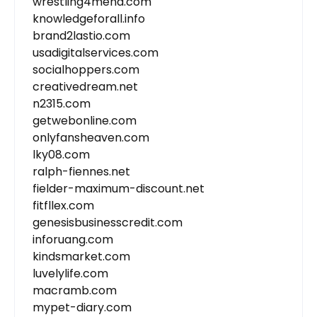
wrestling4mena.com
knowledgeforall.info
brand2lastio.com
usadigitalservices.com
socialhoppers.com
creativedream.net
n2315.com
getwebonline.com
onlyfansheaven.com
lky08.com
ralph-fiennes.net
fielder-maximum-discount.net
fitfllex.com
genesisbusinesscredit.com
inforuang.com
kindsmarket.com
luvelylife.com
macramb.com
mypet-diary.com