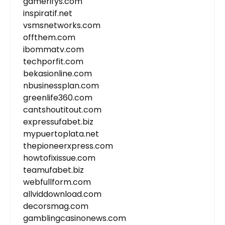
gamerifys.com
inspiratif.net
vsmsnetworks.com
offthem.com
ibommatv.com
techporfit.com
bekasionline.com
nbusinessplan.com
greenlife360.com
cantshoutitout.com
expressufabet.biz
mypuertoplata.net
thepioneerxpress.com
howtofixissue.com
teamufabet.biz
webfullform.com
allviddownload.com
decorsmag.com
gamblingcasinonews.com