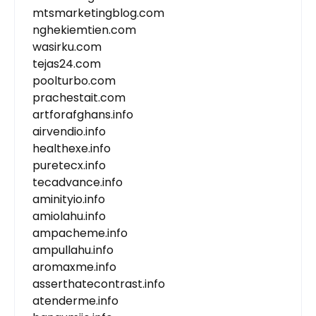
mtsmarketingblog.com
nghekiemtien.com
wasirku.com
tejas24.com
poolturbo.com
prachestait.com
artforafghans.info
airvendio.info
healthexe.info
puretecx.info
tecadvance.info
aminityio.info
amiolahu.info
ampacheme.info
ampullahu.info
aromaxme.info
asserthatecontrast.info
atenderme.info