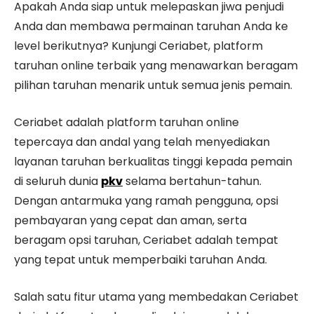
Apakah Anda siap untuk melepaskan jiwa penjudi
Anda dan membawa permainan taruhan Anda ke
level berikutnya? Kunjungi Ceriabet, platform
taruhan online terbaik yang menawarkan beragam
pilihan taruhan menarik untuk semua jenis pemain.
Ceriabet adalah platform taruhan online
tepercaya dan andal yang telah menyediakan
layanan taruhan berkualitas tinggi kepada pemain
di seluruh dunia
pkv
selama bertahun-tahun.
Dengan antarmuka yang ramah pengguna, opsi
pembayaran yang cepat dan aman, serta
beragam opsi taruhan, Ceriabet adalah tempat
yang tepat untuk memperbaiki taruhan Anda.
Salah satu fitur utama yang membedakan Ceriabet