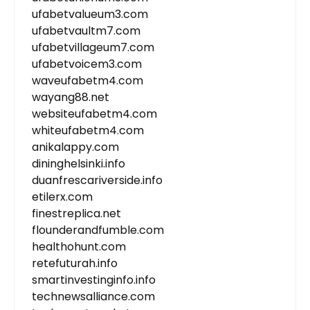
ufabetvalueum3.com
ufabetvaultm7.com
ufabetvillageum7.com
ufabetvoicem3.com
waveufabetm4.com
wayang88.net
websiteufabetm4.com
whiteufabetm4.com
anikalappy.com
dininghelsinki.info
duanfrescariverside.info
etilerx.com
finestreplica.net
flounderandfumble.com
healthohunt.com
retefuturah.info
smartinvestinginfo.info
technewsalliance.com