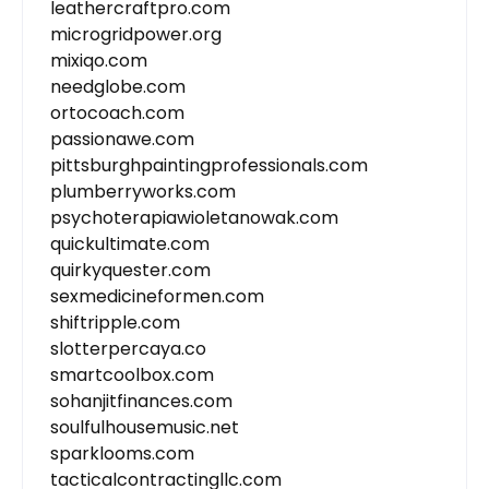
leathercraftpro.com
microgridpower.org
mixiqo.com
needglobe.com
ortocoach.com
passionawe.com
pittsburghpaintingprofessionals.com
plumberryworks.com
psychoterapiawioletanowak.com
quickultimate.com
quirkyquester.com
sexmedicineformen.com
shiftripple.com
slotterpercaya.co
smartcoolbox.com
sohanjitfinances.com
soulfulhousemusic.net
sparklooms.com
tacticalcontractingllc.com