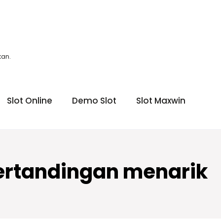
kan.
Slot Online
Demo Slot
Slot Maxwin
ertandingan menarik