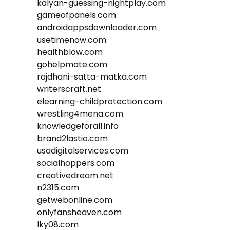
kalyan-guessing-nightplay.com
gameofpanels.com
androidappsdownloader.com
usetimenow.com
healthblow.com
gohelpmate.com
rajdhani-satta-matka.com
writerscraft.net
elearning-childprotection.com
wrestling4mena.com
knowledgeforall.info
brand2lastio.com
usadigitalservices.com
socialhoppers.com
creativedream.net
n2315.com
getwebonline.com
onlyfansheaven.com
lky08.com