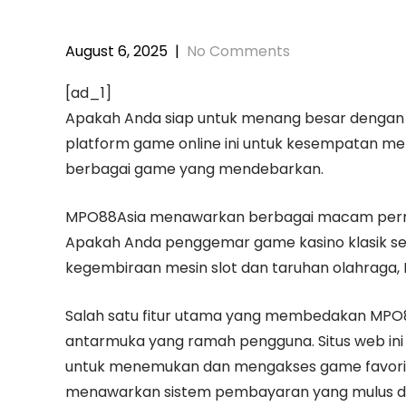
August 6, 2025
|
No Comments
[ad_1]
Apakah Anda siap untuk menang besar dengan p
platform game online ini untuk kesempatan m
berbagai game yang mendebarkan.
MPO88Asia menawarkan berbagai macam perma
Apakah Anda penggemar game kasino klasik seper
kegembiraan mesin slot dan taruhan olahraga,
Salah satu fitur utama yang membedakan MPO88
antarmuka yang ramah pengguna. Situs web in
untuk menemukan dan mengakses game favorit 
menawarkan sistem pembayaran yang mulus 