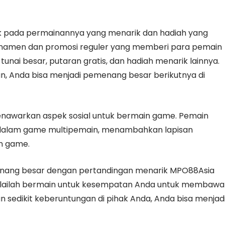
tak pada permainannya yang menarik dan hadiah yang
turnamen dan promosi reguler yang memberi para pemain
ai besar, putaran gratis, dan hadiah menarik lainnya.
n, Anda bisa menjadi pemenang besar berikutnya di
enawarkan aspek sosial untuk bermain game. Pemain
 dalam game multipemain, menambahkan lapisan
n game.
nang besar dengan pertandingan menarik MPO88Asia
n mulailah bermain untuk kesempatan Anda untuk membawa
n sedikit keberuntungan di pihak Anda, Anda bisa menjad