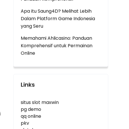
Apa itu Saung4D? Melihat Lebih
Dalam Platform Game Indonesia
yang Seru
Memahami Ahlicasino: Panduan
Komprehensif untuk Permainan
Online
Links
situs slot maxwin
pg demo
i
qq online
pkv