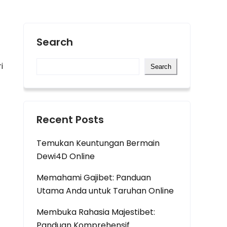
Search
i
Search
Recent Posts
Temukan Keuntungan Bermain
Dewi4D Online
Memahami Gajibet: Panduan
Utama Anda untuk Taruhan Online
Membuka Rahasia Majestibet:
Panduan Komprehensif