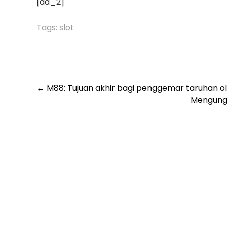
[ad_2]
Tags:
slot
Post
←
M88: Tujuan akhir bagi penggemar taruhan o
Mengungk
navigation