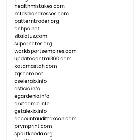
healthmistakes.com
ksfashiondresses.com
patterntrader.org
cnhpa.net
sitalotus.com
supernotes.org
worldsportsempires.com
updatecentral360.com
katamastah.com
zqscore.net
aseleraio.info
asticio.info
egardenio.info
arxteamio.info
getalexio.info
accountaudittaxcon.com
prymprint.com
sportkeeda.org