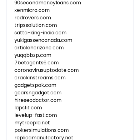
90secondmoneyloans.com
xenmicro.com
rodrovers.com
tripssolution.com
satta-king-india.com
yukigassencanada.com
articlehorizone.com
yuqqbbzp.com
7betagents6.com
coronavirusuptodate.com
crackinstreams.com
gadgetspak.com
gearsngadget.com
hireseodoctor.com
lapsfit.com
levelup-fast.com
mytreepla.net
pokersimulations.com
replicamanufactory.net