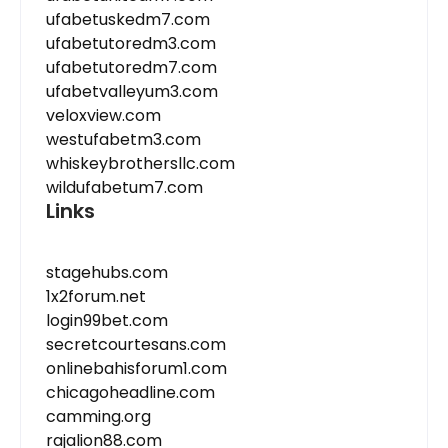
ufabetuskedm7.com
ufabetutoredm3.com
ufabetutoredm7.com
ufabetvalleyum3.com
veloxview.com
westufabetm3.com
whiskeybrothersllc.com
wildufabetum7.com
Links
stagehubs.com
1x2forum.net
login99bet.com
secretcourtesans.com
onlinebahisforum1.com
chicagoheadline.com
camming.org
rajalion88.com