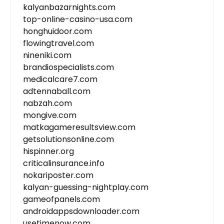
kalyanbazarnights.com
top-online-casino-usa.com
honghuidoor.com
flowingtravel.com
nineniki.com
brandiospecialists.com
medicalcare7.com
adtennaball.com
nabzah.com
mongive.com
matkagameresultsview.com
getsolutionsonline.com
hispinner.org
criticalinsurance.info
nokariposter.com
kalyan-guessing-nightplay.com
gameofpanels.com
androidappsdownloader.com
usetimenow.com