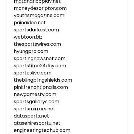
matahari88play.net
moneydescriptor.com
youthsmagazine.com
painaidee.net
sportsdarkest.com
webtoon.biz
thesportswires.com
hyungpro.com
sportingnewsnet.com
sportstime24day.com
sporteslive.com
theblingblingshields.com
pinkfrenchtipnails.com
newgamestv.com
sportsgallerys.com
sportsmirrors.net
datasports.net
atasehirescortu.net
engineeringtechub.com