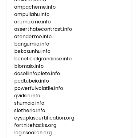
ampacheme.info
ampullahu.info
aromaxme.info
asserthatecontrast.info
atenderme.info
bangumiio.info
bekosunhu.info
beneficialgrandiose.info
blomaio.info
dosellinfoplete.info
podtubeio.info
powerfulvolatile.info
qvidsio.info
shumaio.info
slotherio.info
cysapluscertification.org
fortnitehacks.org
loginsearch.org