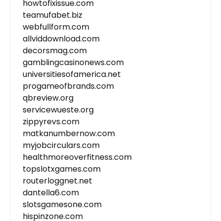
howtofixissue.com
teamufabet.biz
webfullform.com
allviddownload.com
decorsmag.com
gamblingcasinonews.com
universitiesofamerica.net
progameofbrands.com
qbreview.org
servicewueste.org
zippyrevs.com
matkanumbernow.com
myjobcirculars.com
healthmoreoverfitness.com
topslotxgames.com
routerloggnet.net
dantella6.com
slotsgamesone.com
hispinzone.com