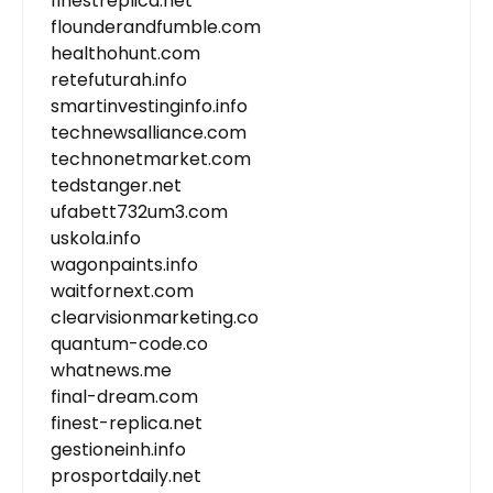
finestreplica.net
flounderandfumble.com
healthohunt.com
retefuturah.info
smartinvestinginfo.info
technewsalliance.com
technonetmarket.com
tedstanger.net
ufabett732um3.com
uskola.info
wagonpaints.info
waitfornext.com
clearvisionmarketing.co
quantum-code.co
whatnews.me
final-dream.com
finest-replica.net
gestioneinh.info
prosportdaily.net