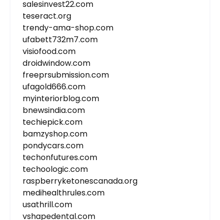
salesinvest22.com
teseract.org
trendy-ama-shop.com
ufabett732m7.com
visiofood.com
droidwindow.com
freeprsubmission.com
ufagold666.com
myinteriorblog.com
bnewsindia.com
techiepick.com
bamzyshop.com
pondycars.com
techonfutures.com
techoologic.com
raspberryketonescanada.org
medihealthrules.com
usathrill.com
vshapedental.com