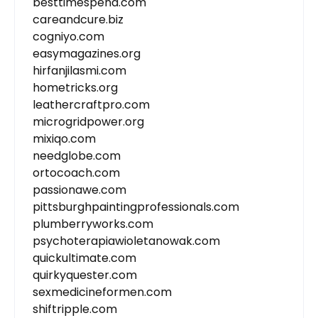
besttimespend.com
careandcure.biz
cogniyo.com
easymagazines.org
hirfanjilasmi.com
hometricks.org
leathercraftpro.com
microgridpower.org
mixiqo.com
needglobe.com
ortocoach.com
passionawe.com
pittsburghpaintingprofessionals.com
plumberryworks.com
psychoterapiawioletanowak.com
quickultimate.com
quirkyquester.com
sexmedicineformen.com
shiftripple.com