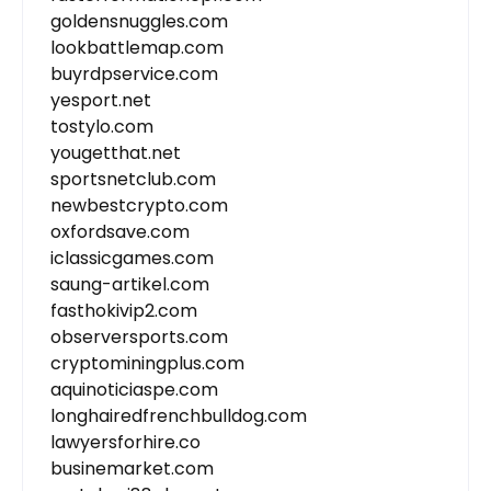
goldensnuggles.com
lookbattlemap.com
buyrdpservice.com
yesport.net
tostylo.com
yougetthat.net
sportsnetclub.com
newbestcrypto.com
oxfordsave.com
iclassicgames.com
saung-artikel.com
fasthokivip2.com
observersports.com
cryptominingplus.com
aquinoticiaspe.com
longhairedfrenchbulldog.com
lawyersforhire.co
businemarket.com