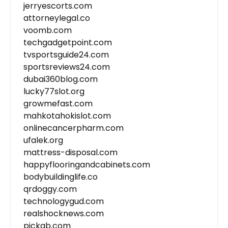
jerryescorts.com
attorneylegal.co
voomb.com
techgadgetpoint.com
tvsportsguide24.com
sportsreviews24.com
dubai360blog.com
lucky77slot.org
growmefast.com
mahkotahokislot.com
onlinecancerpharm.com
ufalek.org
mattress-disposal.com
happyflooringandcabinets.com
bodybuildinglife.co
qrdoggy.com
technologygud.com
realshocknews.com
pickgb.com