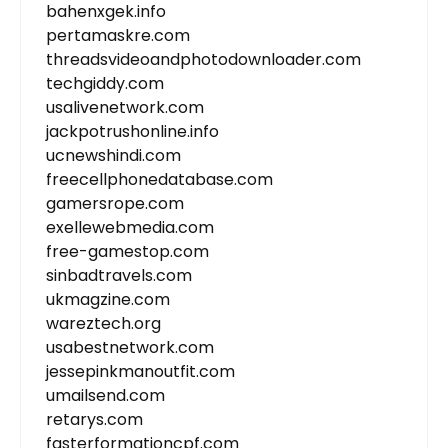
bahenxgek.info
pertamaskre.com
threadsvideoandphotodownloader.com
techgiddy.com
usalivenetwork.com
jackpotrushonline.info
ucnewshindi.com
freecellphonedatabase.com
gamersrope.com
exellewebmedia.com
free-gamestop.com
sinbadtravels.com
ukmagzine.com
wareztech.org
usabestnetwork.com
jessepinkmanoutfit.com
umailsend.com
retarys.com
fasterformationcpf.com