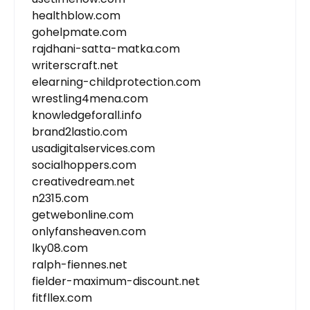
healthblow.com
gohelpmate.com
rajdhani-satta-matka.com
writerscraft.net
elearning-childprotection.com
wrestling4mena.com
knowledgeforall.info
brand2lastio.com
usadigitalservices.com
socialhoppers.com
creativedream.net
n2315.com
getwebonline.com
onlyfansheaven.com
lky08.com
ralph-fiennes.net
fielder-maximum-discount.net
fitfllex.com