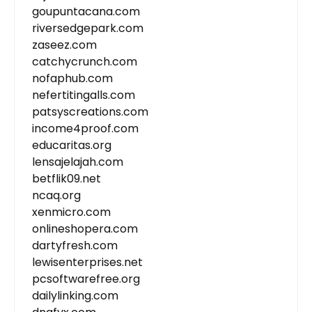
goupuntacana.com
riversedgepark.com
zaseez.com
catchycrunch.com
nofaphub.com
nefertitingalls.com
patsyscreations.com
income4proof.com
educaritas.org
lensajelajah.com
betflik09.net
ncaq.org
xenmicro.com
onlineshopera.com
dartyfresh.com
lewisenterprises.net
pcsoftwarefree.org
dailylinking.com