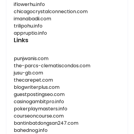
iflowerhu.info
chicagocrystalconnection.com
imanabadii.com
trilipohu.info
appruptio.info
Links
punjwanis.com
the-parcs-clematiscondos.com
jusu-gb.com
thecarepet.com
blogwriterplus.com
guestpostingseo.com
casinogambitpro.info
pokerplaymasters.info
courseoncourse.com
bantinbatdongsan247.com
bahednog.info