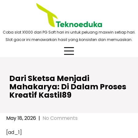
Skip
to
content
Coba slot X1000 dari PG Soft hari ini untuk peluang maxwin setiap hari.
Slot gacor ini menawarkan hasil yang konsisten dan memuaskan.
Dari Sketsa Menjadi
Mahakarya: Di Dalam Proses
Kreatif Kastil89
May 18, 2026
|
No Comments
[ad_1]