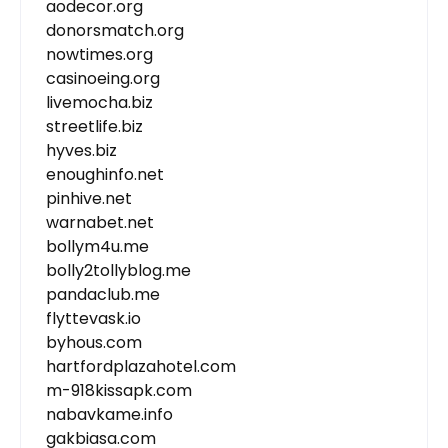
aodecor.org
donorsmatch.org
nowtimes.org
casinoeing.org
livemocha.biz
streetlife.biz
hyves.biz
enoughinfo.net
pinhive.net
warnabet.net
bollym4u.me
bolly2tollyblog.me
pandaclub.me
flyttevask.io
byhous.com
hartfordplazahotel.com
m-918kissapk.com
nabavkame.info
gakbiasa.com