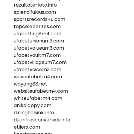
rezultate-loto.info
splendifulous.com
sportsrecords4u.com
topceleberites.com
ufabetting8m4.com
ufabetunionum3.com
ufabetvalueum3.com
ufabetvaultm7.com
ufabetvillageum7.com
ufabetvoicem3.com
waveufabetm4.com
wayang88.net
websiteufabetm4.com
whiteufabetm4.com
anikalappy.com
dininghelsinki.info
duanfrescariverside.info
etilerx.com