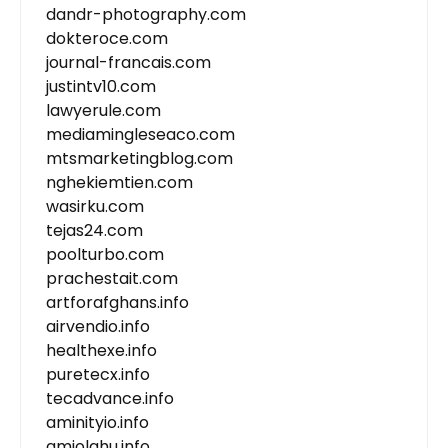
dandr-photography.com
dokteroce.com
journal-francais.com
justintv10.com
lawyerule.com
mediamingleseaco.com
mtsmarketingblog.com
nghekiemtien.com
wasirku.com
tejas24.com
poolturbo.com
prachestait.com
artforafghans.info
airvendio.info
healthexe.info
puretecx.info
tecadvance.info
aminityio.info
amiolahu.info