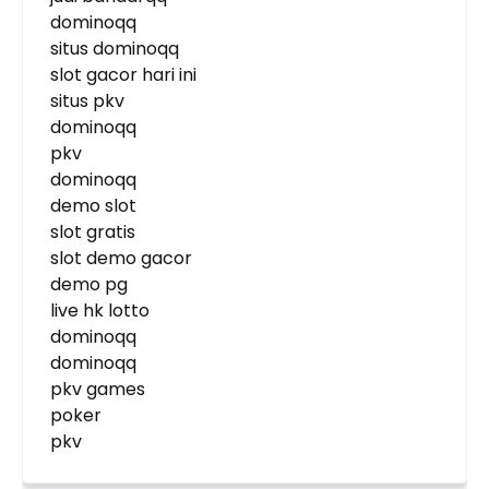
dominoqq
situs dominoqq
slot gacor hari ini
situs pkv
dominoqq
pkv
dominoqq
demo slot
slot gratis
slot demo gacor
demo pg
live hk lotto
dominoqq
dominoqq
pkv games
poker
pkv