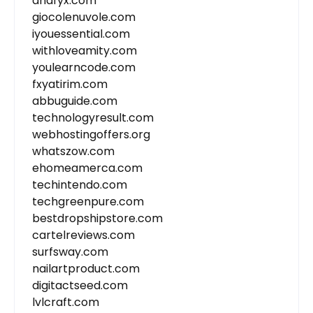
dnafyx.com
giocolenuvole.com
iyouessential.com
withloveamity.com
youlearncode.com
fxyatirim.com
abbuguide.com
technologyresult.com
webhostingoffers.org
whatszow.com
ehomeamerca.com
techintendo.com
techgreenpure.com
bestdropshipstore.com
cartelreviews.com
surfsway.com
nailartproduct.com
digitactseed.com
lvlcraft.com