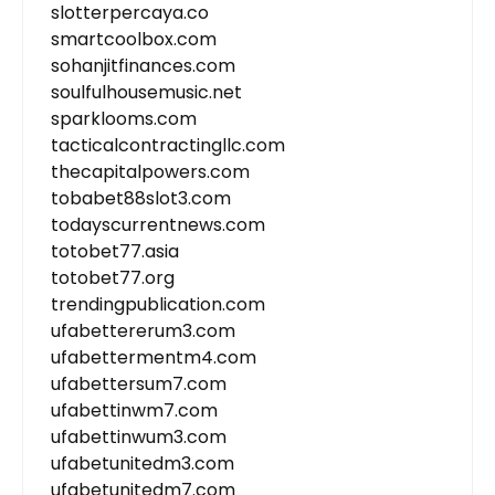
slotterpercaya.co
smartcoolbox.com
sohanjitfinances.com
soulfulhousemusic.net
sparklooms.com
tacticalcontractingllc.com
thecapitalpowers.com
tobabet88slot3.com
todayscurrentnews.com
totobet77.asia
totobet77.org
trendingpublication.com
ufabettererum3.com
ufabettermentm4.com
ufabettersum7.com
ufabettinwm7.com
ufabettinwum3.com
ufabetunitedm3.com
ufabetunitedm7.com