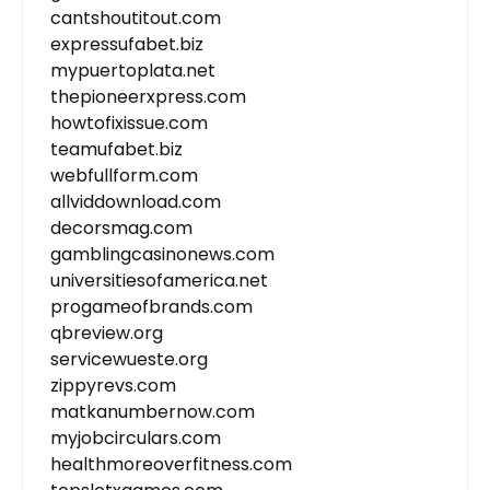
cantshoutitout.com
expressufabet.biz
mypuertoplata.net
thepioneerxpress.com
howtofixissue.com
teamufabet.biz
webfullform.com
allviddownload.com
decorsmag.com
gamblingcasinonews.com
universitiesofamerica.net
progameofbrands.com
qbreview.org
servicewueste.org
zippyrevs.com
matkanumbernow.com
myjobcirculars.com
healthmoreoverfitness.com