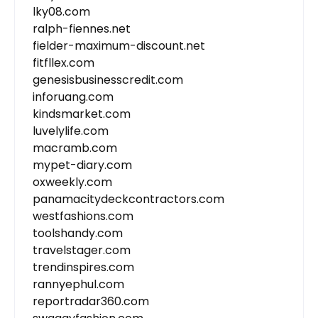
lky08.com
ralph-fiennes.net
fielder-maximum-discount.net
fitfllex.com
genesisbusinesscredit.com
inforuang.com
kindsmarket.com
luvelylife.com
macramb.com
mypet-diary.com
oxweekly.com
panamacitydeckcontractors.com
westfashions.com
toolshandy.com
travelstager.com
trendinspires.com
rannyephul.com
reportradar360.com