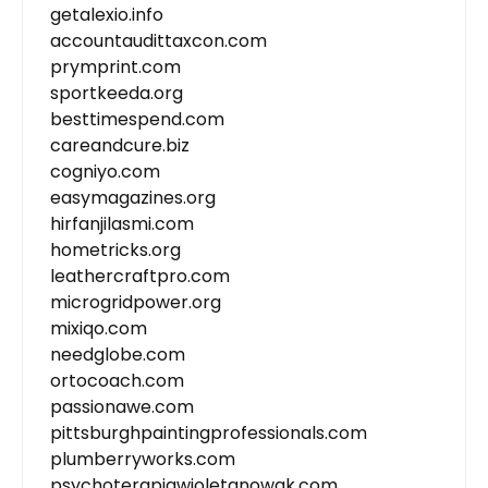
getalexio.info
accountaudittaxcon.com
prymprint.com
sportkeeda.org
besttimespend.com
careandcure.biz
cogniyo.com
easymagazines.org
hirfanjilasmi.com
hometricks.org
leathercraftpro.com
microgridpower.org
mixiqo.com
needglobe.com
ortocoach.com
passionawe.com
pittsburghpaintingprofessionals.com
plumberryworks.com
psychoterapiawioletanowak.com