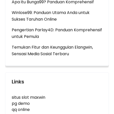
Apa itu Bunga99? Panduan Komprehensif
Winlose99: Panduan Utama Anda untuk
Sukses Taruhan Online
Pengertian Parlay4D: Panduan Komprehensif
untuk Pemula
Temukan Fitur dan Keunggulan Elangwin,
Sensasi Media Sosial Terbaru
Links
situs slot maxwin
pg demo
qq online