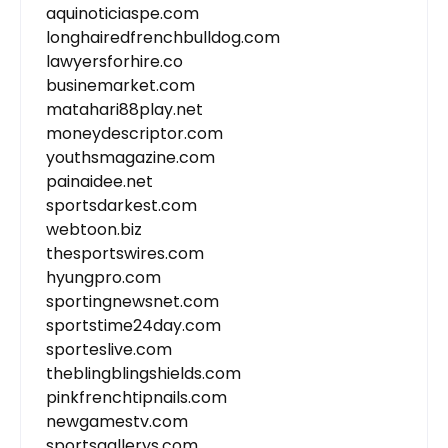
aquinoticiaspe.com
longhairedfrenchbulldog.com
lawyersforhire.co
businemarket.com
matahari88play.net
moneydescriptor.com
youthsmagazine.com
painaidee.net
sportsdarkest.com
webtoon.biz
thesportswires.com
hyungpro.com
sportingnewsnet.com
sportstime24day.com
sporteslive.com
theblingblingshields.com
pinkfrenchtipnails.com
newgamestv.com
sportsgallerys.com