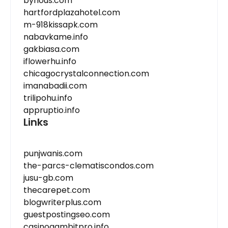
byhous.com
hartfordplazahotel.com
m-918kissapk.com
nabavkame.info
gakbiasa.com
iflowerhu.info
chicagocrystalconnection.com
imanabadii.com
trilipohu.info
appruptio.info
Links
punjwanis.com
the-parcs-clematiscondos.com
jusu-gb.com
thecarepet.com
blogwriterplus.com
guestpostingseo.com
casinogambitpro.info