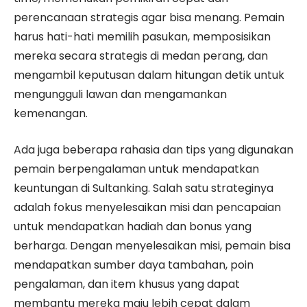
perencanaan strategis agar bisa menang. Pemain
harus hati-hati memilih pasukan, memposisikan
mereka secara strategis di medan perang, dan
mengambil keputusan dalam hitungan detik untuk
mengungguli lawan dan mengamankan
kemenangan.
Ada juga beberapa rahasia dan tips yang digunakan
pemain berpengalaman untuk mendapatkan
keuntungan di Sultanking. Salah satu strateginya
adalah fokus menyelesaikan misi dan pencapaian
untuk mendapatkan hadiah dan bonus yang
berharga. Dengan menyelesaikan misi, pemain bisa
mendapatkan sumber daya tambahan, poin
pengalaman, dan item khusus yang dapat
membantu mereka maju lebih cepat dalam