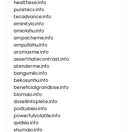
healthexe.info
puretecx.info
tecadvance.info
aminityio.info
amiolahu.info
ampacheme.info
ampullahu.info
aromaxme.info
asserthatecontrast.info
atenderme.info
bangumiio.info
bekosunhu.info
beneficialgrandiose.info
blomaio.info
dosellinfoplete.info
podtubeio.info
powerfulvolatile.info
qvidsio.info
shumaio.info