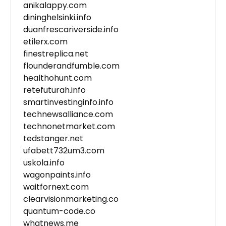
anikalappy.com
dininghelsinki.info
duanfrescariverside.info
etilerx.com
finestreplica.net
flounderandfumble.com
healthohunt.com
retefuturah.info
smartinvestinginfo.info
technewsalliance.com
technonetmarket.com
tedstanger.net
ufabett732um3.com
uskola.info
wagonpaints.info
waitfornext.com
clearvisionmarketing.co
quantum-code.co
whatnews.me