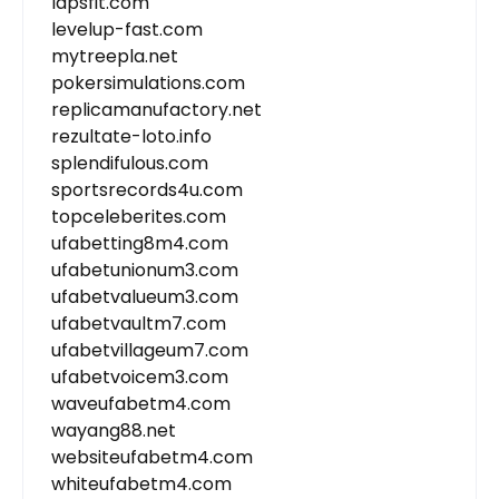
lapsfit.com
levelup-fast.com
mytreepla.net
pokersimulations.com
replicamanufactory.net
rezultate-loto.info
splendifulous.com
sportsrecords4u.com
topceleberites.com
ufabetting8m4.com
ufabetunionum3.com
ufabetvalueum3.com
ufabetvaultm7.com
ufabetvillageum7.com
ufabetvoicem3.com
waveufabetm4.com
wayang88.net
websiteufabetm4.com
whiteufabetm4.com