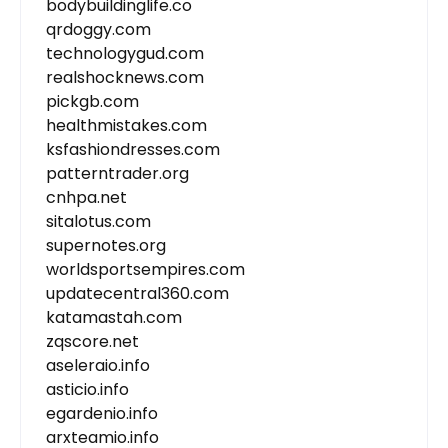
bodybuildinglife.co
qrdoggy.com
technologygud.com
realshocknews.com
pickgb.com
healthmistakes.com
ksfashiondresses.com
patterntrader.org
cnhpa.net
sitalotus.com
supernotes.org
worldsportsempires.com
updatecentral360.com
katamastah.com
zqscore.net
aseleraio.info
asticio.info
egardenio.info
arxteamio.info