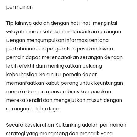
permainan.
Tip lainnya adalah dengan hati-hati mengintai
wilayah musuh sebelum melancarkan serangan.
Dengan mengumpulkan informasi tentang
pertahanan dan pergerakan pasukan lawan,
pemain dapat merencanakan serangan dengan
lebih efektif dan meningkatkan peluang
keberhasilan. Selain itu, pemain dapat
memanfaatkan kabut perang untuk keuntungan
mereka dengan menyembunyikan pasukan
mereka sendiri dan mengejutkan musuh dengan
serangan tak terduga.
Secara keseluruhan, Sultanking adalah permainan
strategi yang menantang dan menarik yang