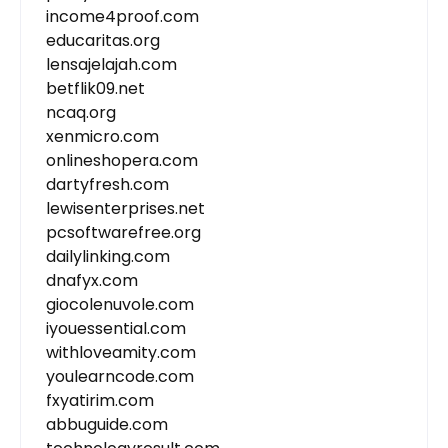
income4proof.com
educaritas.org
lensajelajah.com
betflik09.net
ncaq.org
xenmicro.com
onlineshopera.com
dartyfresh.com
lewisenterprises.net
pcsoftwarefree.org
dailylinking.com
dnafyx.com
giocolenuvole.com
iyouessential.com
withloveamity.com
youlearncode.com
fxyatirim.com
abbuguide.com