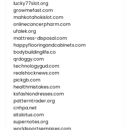
lucky77slot.org
growmefast.com
mahkotahokislot.com
onlinecancerpharm.com
ufalek.org
mattress-disposal.com
happyflooringandcabinets.com
bodybuildinglife.co
qrdoggy.com
technologygud.com
realshocknews.com
pickgb.com
healthmistakes.com
ksfashiondresses.com
patterntrader.org
cnhpa.net
sitalotus.com
supernotes.org
worldsportsempires.com