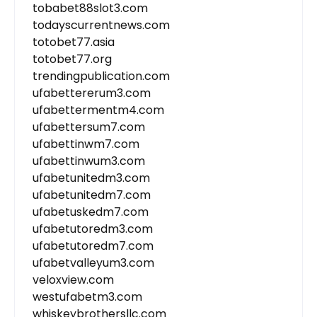
tobabet88slot3.com
todayscurrentnews.com
totobet77.asia
totobet77.org
trendingpublication.com
ufabettererum3.com
ufabettermentm4.com
ufabettersum7.com
ufabettinwm7.com
ufabettinwum3.com
ufabetunitedm3.com
ufabetunitedm7.com
ufabetuskedm7.com
ufabetutoredm3.com
ufabetutoredm7.com
ufabetvalleyum3.com
veloxview.com
westufabetm3.com
whiskeybrothersllc.com