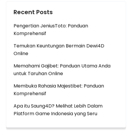
Recent Posts
Pengertian JeniusToto: Panduan
Komprehensif
Temukan Keuntungan Bermain Dewi4D
Online
Memahami Gajibet: Panduan Utama Anda
untuk Taruhan Online
Membuka Rahasia Majestibet: Panduan
Komprehensif
Apa itu Saung4D? Melihat Lebih Dalam
Platform Game Indonesia yang Seru