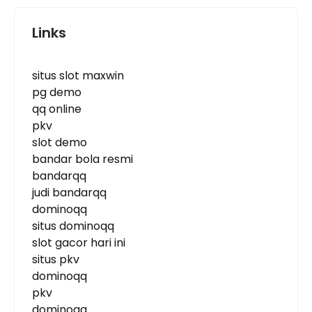
Links
situs slot maxwin
pg demo
qq online
pkv
slot demo
bandar bola resmi
bandarqq
judi bandarqq
dominoqq
situs dominoqq
slot gacor hari ini
situs pkv
dominoqq
pkv
dominoqq