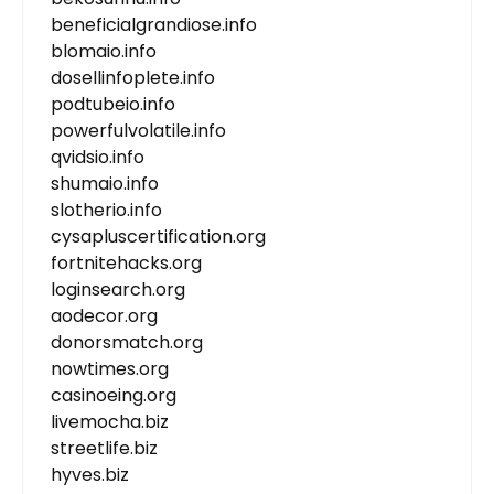
beneficialgrandiose.info
blomaio.info
dosellinfoplete.info
podtubeio.info
powerfulvolatile.info
qvidsio.info
shumaio.info
slotherio.info
cysapluscertification.org
fortnitehacks.org
loginsearch.org
aodecor.org
donorsmatch.org
nowtimes.org
casinoeing.org
livemocha.biz
streetlife.biz
hyves.biz