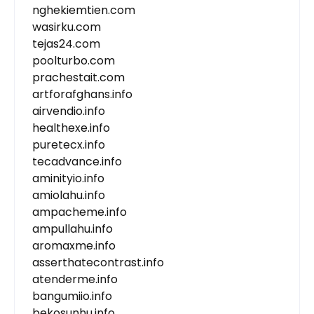
nghekiemtien.com
wasirku.com
tejas24.com
poolturbo.com
prachestait.com
artforafghans.info
airvendio.info
healthexe.info
puretecx.info
tecadvance.info
aminityio.info
amiolahu.info
ampacheme.info
ampullahu.info
aromaxme.info
asserthatecontrast.info
atenderme.info
bangumiio.info
bekosunhu.info