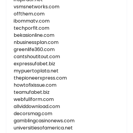
vsmsnetworks.com
offthem.com
ibommatv.com
techporfit.com
bekasionline.com
nbusinessplan.com
greenlife360.com
cantshoutitout.com
expressufabet.biz
mypuertoplata.net
thepioneerxpress.com
howtofixissue.com
teamufabet.biz
webfullform.com
allviddownload.com
decorsmag.com
gamblingcasinonews.com
universitiesofamerica.net