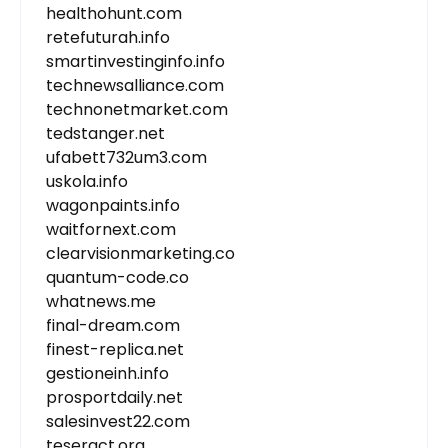
healthohunt.com
retefuturah.info
smartinvestinginfo.info
technewsalliance.com
technonetmarket.com
tedstanger.net
ufabett732um3.com
uskola.info
wagonpaints.info
waitfornext.com
clearvisionmarketing.co
quantum-code.co
whatnews.me
final-dream.com
finest-replica.net
gestioneinh.info
prosportdaily.net
salesinvest22.com
teseract.org