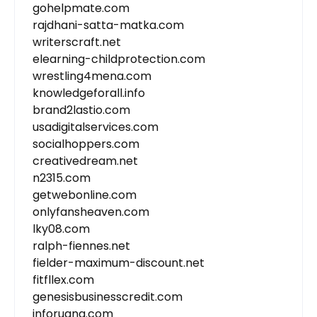
gohelpmate.com
rajdhani-satta-matka.com
writerscraft.net
elearning-childprotection.com
wrestling4mena.com
knowledgeforall.info
brand2lastio.com
usadigitalservices.com
socialhoppers.com
creativedream.net
n2315.com
getwebonline.com
onlyfansheaven.com
lky08.com
ralph-fiennes.net
fielder-maximum-discount.net
fitfllex.com
genesisbusinesscredit.com
inforuang.com