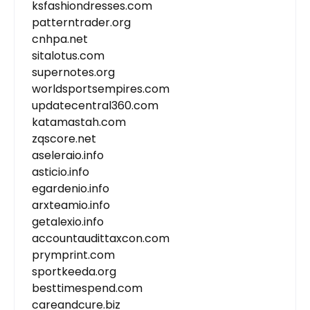
ksfashiondresses.com
patterntrader.org
cnhpa.net
sitalotus.com
supernotes.org
worldsportsempires.com
updatecentral360.com
katamastah.com
zqscore.net
aseleraio.info
asticio.info
egardenio.info
arxteamio.info
getalexio.info
accountaudittaxcon.com
prymprint.com
sportkeeda.org
besttimespend.com
careandcure.biz