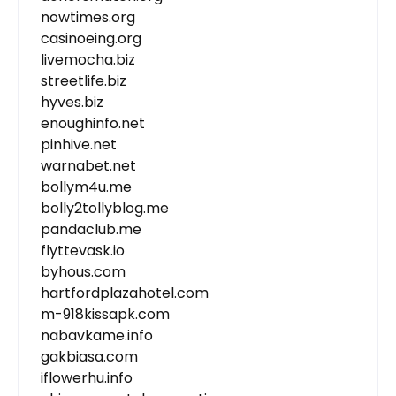
nowtimes.org
casinoeing.org
livemocha.biz
streetlife.biz
hyves.biz
enoughinfo.net
pinhive.net
warnabet.net
bollym4u.me
bolly2tollyblog.me
pandaclub.me
flyttevask.io
byhous.com
hartfordplazahotel.com
m-918kissapk.com
nabavkame.info
gakbiasa.com
iflowerhu.info