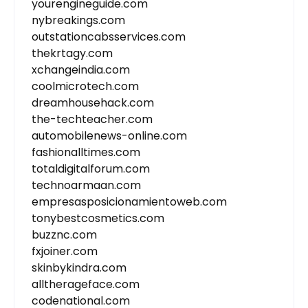
yourengineguide.com
nybreakings.com
outstationcabsservices.com
thekrtagy.com
xchangeindia.com
coolmicrotech.com
dreamhousehack.com
the-techteacher.com
automobilenews-online.com
fashionalltimes.com
totaldigitalforum.com
technoarmaan.com
empresasposicionamientoweb.com
tonybestcosmetics.com
buzznc.com
fxjoiner.com
skinbykindra.com
alltherageface.com
codenational.com