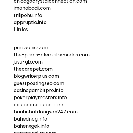
chicagocrystalconnection.com
imanabadii.com
trilipohu.info
appruptio.info
Links
punjwanis.com
the-parcs-clematiscondos.com
jusu-gb.com
thecarepet.com
blogwriterplus.com
guestpostingseo.com
casinogambitpro.info
pokerplaymasters.info
courseoncourse.com
bantinbatdongsan247.com
bahednog.info
bahenxgek.info