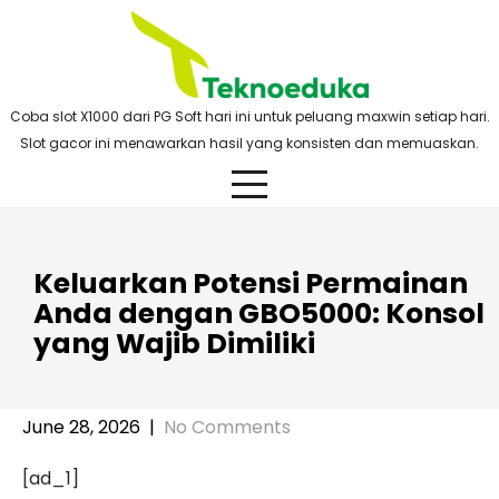
Skip
to
content
Coba slot X1000 dari PG Soft hari ini untuk peluang maxwin setiap hari.
Slot gacor ini menawarkan hasil yang konsisten dan memuaskan.
Keluarkan Potensi Permainan
Anda dengan GBO5000: Konsol
yang Wajib Dimiliki
June 28, 2026
|
No Comments
[ad_1]