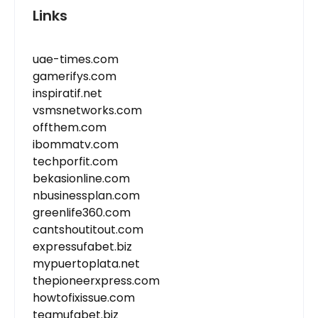
Links
uae-times.com
gamerifys.com
inspiratif.net
vsmsnetworks.com
offthem.com
ibommatv.com
techporfit.com
bekasionline.com
nbusinessplan.com
greenlife360.com
cantshoutitout.com
expressufabet.biz
mypuertoplata.net
thepioneerxpress.com
howtofixissue.com
teamufabet.biz