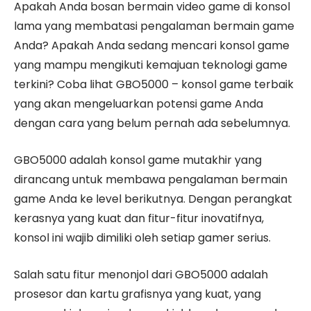
Apakah Anda bosan bermain video game di konsol
lama yang membatasi pengalaman bermain game
Anda? Apakah Anda sedang mencari konsol game
yang mampu mengikuti kemajuan teknologi game
terkini? Coba lihat GBO5000 – konsol game terbaik
yang akan mengeluarkan potensi game Anda
dengan cara yang belum pernah ada sebelumnya.
GBO5000 adalah konsol game mutakhir yang
dirancang untuk membawa pengalaman bermain
game Anda ke level berikutnya. Dengan perangkat
kerasnya yang kuat dan fitur-fitur inovatifnya,
konsol ini wajib dimiliki oleh setiap gamer serius.
Salah satu fitur menonjol dari GBO5000 adalah
prosesor dan kartu grafisnya yang kuat, yang