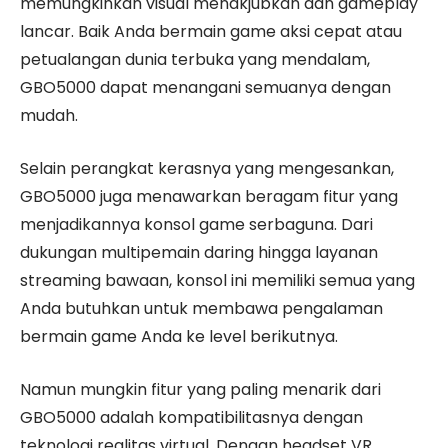
memungkinkan visual menakjubkan dan gameplay
lancar. Baik Anda bermain game aksi cepat atau
petualangan dunia terbuka yang mendalam,
GBO5000 dapat menangani semuanya dengan
mudah.
Selain perangkat kerasnya yang mengesankan,
GBO5000 juga menawarkan beragam fitur yang
menjadikannya konsol game serbaguna. Dari
dukungan multipemain daring hingga layanan
streaming bawaan, konsol ini memiliki semua yang
Anda butuhkan untuk membawa pengalaman
bermain game Anda ke level berikutnya.
Namun mungkin fitur yang paling menarik dari
GBO5000 adalah kompatibilitasnya dengan
teknologi realitas virtual. Dengan headset VR