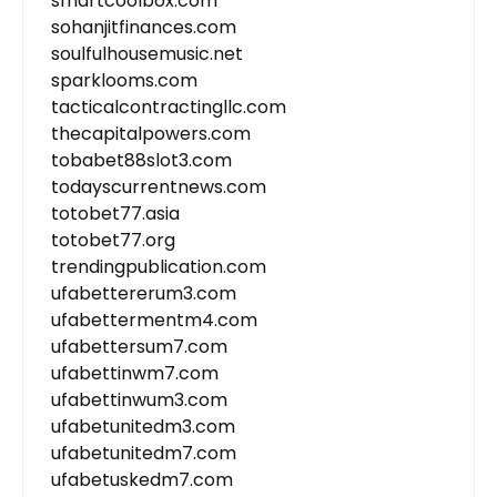
smartcoolbox.com
sohanjitfinances.com
soulfulhousemusic.net
sparklooms.com
tacticalcontractingllc.com
thecapitalpowers.com
tobabet88slot3.com
todayscurrentnews.com
totobet77.asia
totobet77.org
trendingpublication.com
ufabettererum3.com
ufabettermentm4.com
ufabettersum7.com
ufabettinwm7.com
ufabettinwum3.com
ufabetunitedm3.com
ufabetunitedm7.com
ufabetuskedm7.com