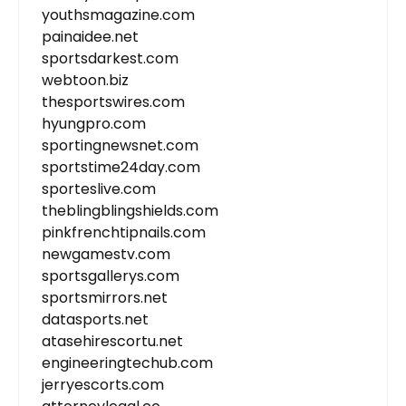
youthsmagazine.com
painaidee.net
sportsdarkest.com
webtoon.biz
thesportswires.com
hyungpro.com
sportingnewsnet.com
sportstime24day.com
sporteslive.com
theblingblingshields.com
pinkfrenchtipnails.com
newgamestv.com
sportsgallerys.com
sportsmirrors.net
datasports.net
atasehirescortu.net
engineeringtechub.com
jerryescorts.com