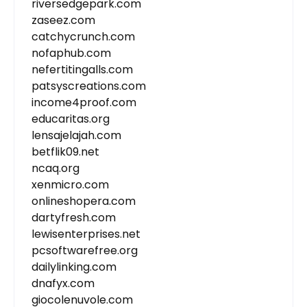
riversedgepark.com
zaseez.com
catchycrunch.com
nofaphub.com
nefertitingalls.com
patsyscreations.com
income4proof.com
educaritas.org
lensajelajah.com
betflik09.net
ncaq.org
xenmicro.com
onlineshopera.com
dartyfresh.com
lewisenterprises.net
pcsoftwarefree.org
dailylinking.com
dnafyx.com
giocolenuvole.com