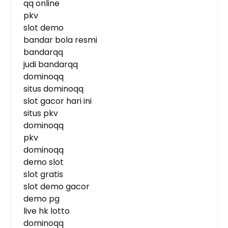
qq online
pkv
slot demo
bandar bola resmi
bandarqq
judi bandarqq
dominoqq
situs dominoqq
slot gacor hari ini
situs pkv
dominoqq
pkv
dominoqq
demo slot
slot gratis
slot demo gacor
demo pg
live hk lotto
dominoqq