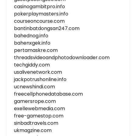
casinogambitpro.info
pokerplaymasters.info
courseoncourse.com
bantinbatdongsan247.com
bahednog.info
bahenxgek.info
pertamaskre.com
threadsvideoandphotodownloader.com
techgiddy.com
usalivenetwork.com
jackpotrushonline.info
ucnewshindi.com
freecellphonedatabase.com
gamersrope.com
exellewebmedia.com
free-gamestop.com
sinbadtravels.com
ukmagzine.com