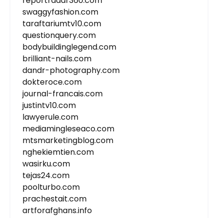
reportradar360.com
swaggyfashion.com
taraftariumtv10.com
questionquery.com
bodybuildinglegend.com
brilliant-nails.com
dandr-photography.com
dokteroce.com
journal-francais.com
justintv10.com
lawyerule.com
mediamingleseaco.com
mtsmarketingblog.com
nghekiemtien.com
wasirku.com
tejas24.com
poolturbo.com
prachestait.com
artforafghans.info