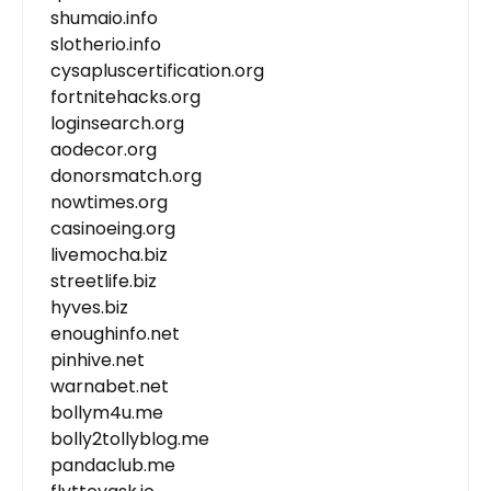
shumaio.info
slotherio.info
cysapluscertification.org
fortnitehacks.org
loginsearch.org
aodecor.org
donorsmatch.org
nowtimes.org
casinoeing.org
livemocha.biz
streetlife.biz
hyves.biz
enoughinfo.net
pinhive.net
warnabet.net
bollym4u.me
bolly2tollyblog.me
pandaclub.me