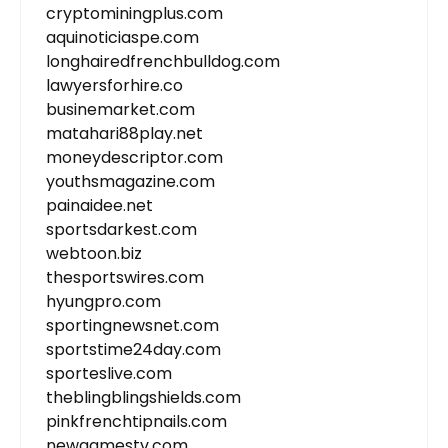
cryptominingplus.com
aquinoticiaspe.com
longhairedfrenchbulldog.com
lawyersforhire.co
businemarket.com
matahari88play.net
moneydescriptor.com
youthsmagazine.com
painaidee.net
sportsdarkest.com
webtoon.biz
thesportswires.com
hyungpro.com
sportingnewsnet.com
sportstime24day.com
sporteslive.com
theblingblingshields.com
pinkfrenchtipnails.com
newgamestv.com