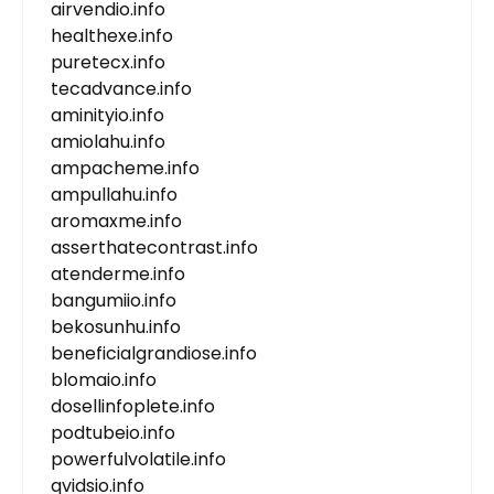
airvendio.info
healthexe.info
puretecx.info
tecadvance.info
aminityio.info
amiolahu.info
ampacheme.info
ampullahu.info
aromaxme.info
asserthatecontrast.info
atenderme.info
bangumiio.info
bekosunhu.info
beneficialgrandiose.info
blomaio.info
dosellinfoplete.info
podtubeio.info
powerfulvolatile.info
qvidsio.info