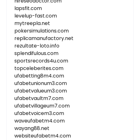
hireseodoctor.com
lapsfit.com
levelup-fast.com
mytreepla.net
pokersimulations.com
replicamanufactory.net
rezultate-loto.info
splendifulous.com
sportsrecords4u.com
topceleberites.com
ufabetting8m4.com
ufabetunionum3.com
ufabetvalueum3.com
ufabetvaultm7.com
ufabetvillageum7.com
ufabetvoicem3.com
waveufabetm4.com
wayang88.net
websiteufabetm4.com