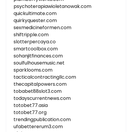
psychoterapiawioletanowak.com
quickultimate.com
quirkyquester.com
sexmedicineformen.com
shiftripple.com
slotterpercaya.co
smartcoolbox.com
sohanjitfinances.com
soulfulhousemusic.net
sparklooms.com
tacticalcontractingllc.com
thecapitalpowers.com
tobabet88slot3.com
todayscurrentnews.com
totobet77.asia
totobet77.org
trendingpublication.com
ufabettererum3.com