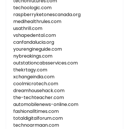
techonfutures.com
techoologic.com
raspberryketonescanada.org
medihealthrules.com
usathrill.com
vshapedental.com
canfandalucia.org
yourengineguide.com
nybreakings.com
outstationcabsservices.com
thekrtagy.com
xchangeindia.com
coolmicrotech.com
dreamhousehack.com
the-techteacher.com
automobilenews-online.com
fashionalltimes.com
totaldigitalforum.com
technoarmaan.com