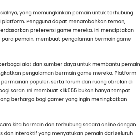
sosialnya, yang memungkinkan pemain untuk terhubung
i platform. Pengguna dapat menambahkan teman,
erdasarkan preferensi game mereka. Ini menciptakan
ra para pemain, membuat pengalaman bermain game
an berbagai alat dan sumber daya untuk membantu pemain
ngkatkan pengalaman bermain game mereka. Platform
tuk permainan populer, serta forum dan ruang obrolan di
gi saran. Ini membuat Klik555 bukan hanya tempat
yang berharga bagi gamer yang ingin meningkatkan
 cara kita bermain dan terhubung secara online dengan
dan interaktif yang menyatukan pemain dari seluruh