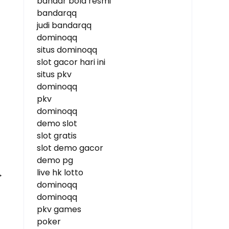
bandar bola resmi
bandarqq
judi bandarqq
dominoqq
situs dominoqq
slot gacor hari ini
situs pkv
dominoqq
pkv
dominoqq
demo slot
slot gratis
slot demo gacor
demo pg
live hk lotto
→
dominoqq
dominoqq
pkv games
poker