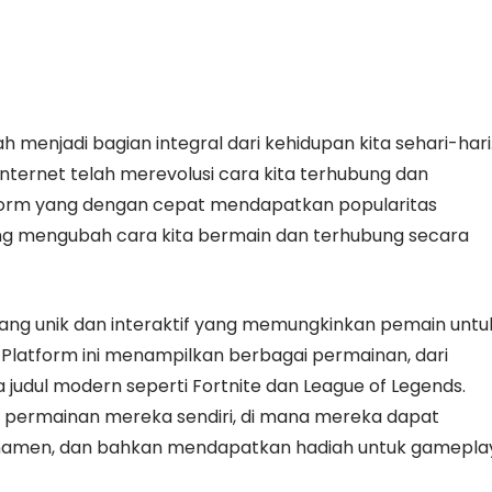
ah menjadi bagian integral dari kehidupan kita sehari-hari
internet telah merevolusi cara kita terhubung dan
atform yang dengan cepat mendapatkan popularitas
ang mengubah cara kita bermain dan terhubung secara
g unik dan interaktif yang memungkinkan pemain untu
. Platform ini menampilkan berbagai permainan, dari
ga judul modern seperti Fortnite dan League of Legends.
permainan mereka sendiri, di mana mereka dapat
urnamen, dan bahkan mendapatkan hadiah untuk gamepla