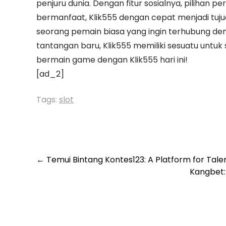
penjuru dunia. Dengan fitur sosialnya, piliha
bermanfaat, Klik555 dengan cepat menjadi tujua
seorang pemain biasa yang ingin terhubung d
tantangan baru, Klik555 memiliki sesuatu untu
bermain game dengan Klik555 hari ini!
[ad_2]
Tags:
slot
Post
←
Temui Bintang Kontes123: A Platform for Tale
Kangbet:
navigation