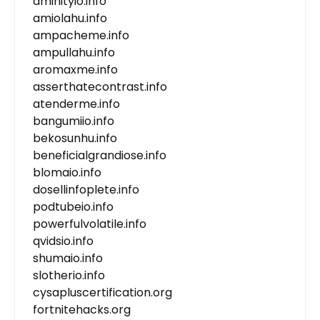
aminityio.info
amiolahu.info
ampacheme.info
ampullahu.info
aromaxme.info
asserthatecontrast.info
atenderme.info
bangumiio.info
bekosunhu.info
beneficialgrandiose.info
blomaio.info
dosellinfoplete.info
podtubeio.info
powerfulvolatile.info
qvidsio.info
shumaio.info
slotherio.info
cysapluscertification.org
fortnitehacks.org