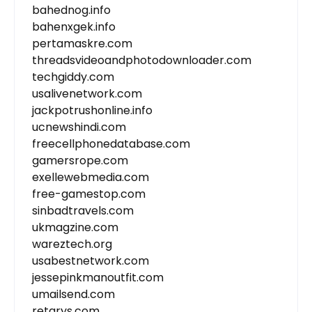
bahednog.info
bahenxgek.info
pertamaskre.com
threadsvideoandphotodownloader.com
techgiddy.com
usalivenetwork.com
jackpotrushonline.info
ucnewshindi.com
freecellphonedatabase.com
gamersrope.com
exellewebmedia.com
free-gamestop.com
sinbadtravels.com
ukmagzine.com
wareztech.org
usabestnetwork.com
jessepinkmanoutfit.com
umailsend.com
retarys.com