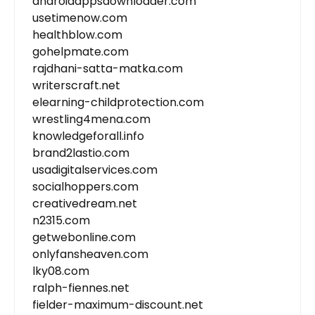
androidappsdownloader.com
usetimenow.com
healthblow.com
gohelpmate.com
rajdhani-satta-matka.com
writerscraft.net
elearning-childprotection.com
wrestling4mena.com
knowledgeforall.info
brand2lastio.com
usadigitalservices.com
socialhoppers.com
creativedream.net
n2315.com
getwebonline.com
onlyfansheaven.com
lky08.com
ralph-fiennes.net
fielder-maximum-discount.net