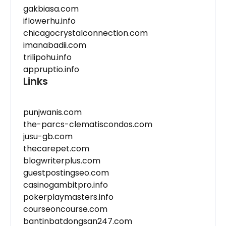
gakbiasa.com
iflowerhu.info
chicagocrystalconnection.com
imanabadii.com
trilipohu.info
appruptio.info
Links
punjwanis.com
the-parcs-clematiscondos.com
jusu-gb.com
thecarepet.com
blogwriterplus.com
guestpostingseo.com
casinogambitpro.info
pokerplaymasters.info
courseoncourse.com
bantinbatdongsan247.com