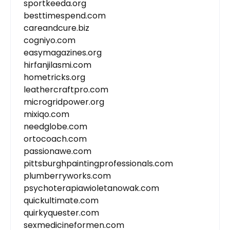
sportkeeda.org
besttimespend.com
careandcure.biz
cogniyo.com
easymagazines.org
hirfanjilasmi.com
hometricks.org
leathercraftpro.com
microgridpower.org
mixiqo.com
needglobe.com
ortocoach.com
passionawe.com
pittsburghpaintingprofessionals.com
plumberryworks.com
psychoterapiawioletanowak.com
quickultimate.com
quirkyquester.com
sexmedicineformen.com