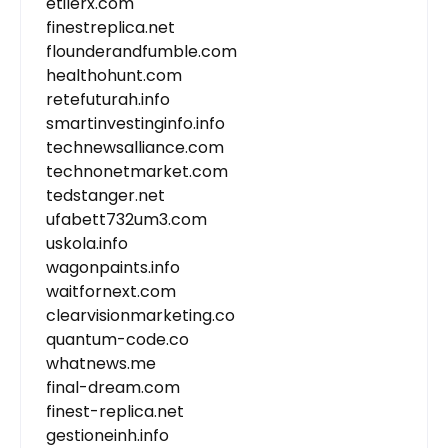
etilerx.com
finestreplica.net
flounderandfumble.com
healthohunt.com
retefuturah.info
smartinvestinginfo.info
technewsalliance.com
technonetmarket.com
tedstanger.net
ufabett732um3.com
uskola.info
wagonpaints.info
waitfornext.com
clearvisionmarketing.co
quantum-code.co
whatnews.me
final-dream.com
finest-replica.net
gestioneinh.info