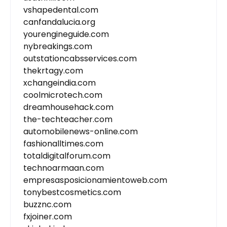
vshapedental.com
canfandalucia.org
yourengineguide.com
nybreakings.com
outstationcabsservices.com
thekrtagy.com
xchangeindia.com
coolmicrotech.com
dreamhousehack.com
the-techteacher.com
automobilenews-online.com
fashionalltimes.com
totaldigitalforum.com
technoarmaan.com
empresasposicionamientoweb.com
tonybestcosmetics.com
buzznc.com
fxjoiner.com