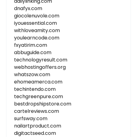
dailylinking.com
dnafyx.com
giocolenuvole.com
iyouessential.com
withloveamity.com
youlearncode.com
fxyatirim.com
abbuguide.com
technologyresult.com
webhostingoffers.org
whatszow.com
ehomeamerca.com
techintendo.com
techgreenpure.com
bestdropshipstore.com
cartelreviews.com
surfsway.com
nailartproduct.com
digitactseed.com