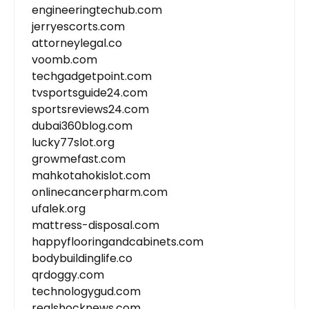
engineeringtechub.com
jerryescorts.com
attorneylegal.co
voomb.com
techgadgetpoint.com
tvsportsguide24.com
sportsreviews24.com
dubai360blog.com
lucky77slot.org
growmefast.com
mahkotahokislot.com
onlinecancerpharm.com
ufalek.org
mattress-disposal.com
happyflooringandcabinets.com
bodybuildinglife.co
qrdoggy.com
technologygud.com
realshocknews.com