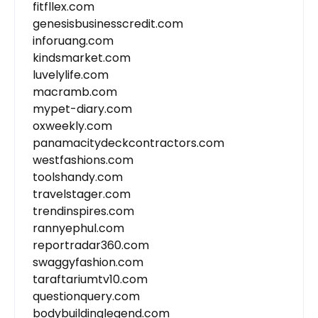
fitfllex.com
genesisbusinesscredit.com
inforuang.com
kindsmarket.com
luvelylife.com
macramb.com
mypet-diary.com
oxweekly.com
panamacitydeckcontractors.com
westfashions.com
toolshandy.com
travelstager.com
trendinspires.com
rannyephul.com
reportradar360.com
swaggyfashion.com
taraftariumtv10.com
questionquery.com
bodybuildinglegend.com