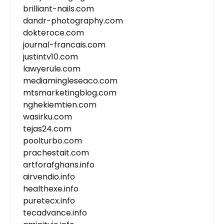
brilliant-nails.com
dandr-photography.com
dokteroce.com
journal-francais.com
justintv10.com
lawyerule.com
mediamingleseaco.com
mtsmarketingblog.com
nghekiemtien.com
wasirku.com
tejas24.com
poolturbo.com
prachestait.com
artforafghans.info
airvendio.info
healthexe.info
puretecx.info
tecadvance.info