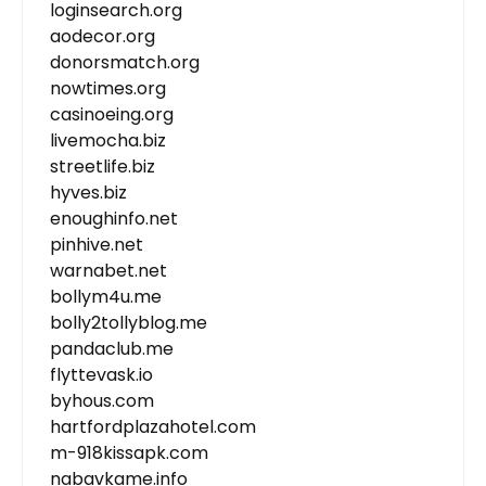
loginsearch.org
aodecor.org
donorsmatch.org
nowtimes.org
casinoeing.org
livemocha.biz
streetlife.biz
hyves.biz
enoughinfo.net
pinhive.net
warnabet.net
bollym4u.me
bolly2tollyblog.me
pandaclub.me
flyttevask.io
byhous.com
hartfordplazahotel.com
m-918kissapk.com
nabavkame.info