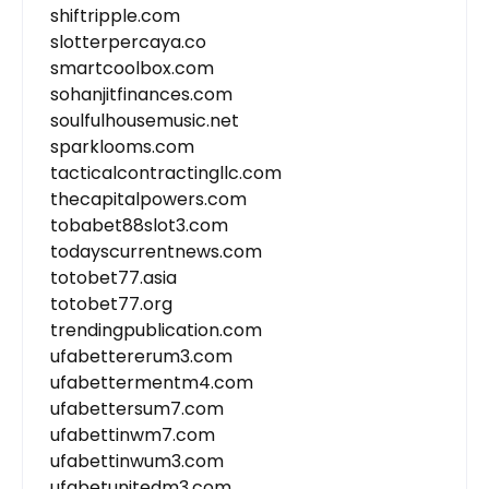
shiftripple.com
slotterpercaya.co
smartcoolbox.com
sohanjitfinances.com
soulfulhousemusic.net
sparklooms.com
tacticalcontractingllc.com
thecapitalpowers.com
tobabet88slot3.com
todayscurrentnews.com
totobet77.asia
totobet77.org
trendingpublication.com
ufabettererum3.com
ufabettermentm4.com
ufabettersum7.com
ufabettinwm7.com
ufabettinwum3.com
ufabetunitedm3.com