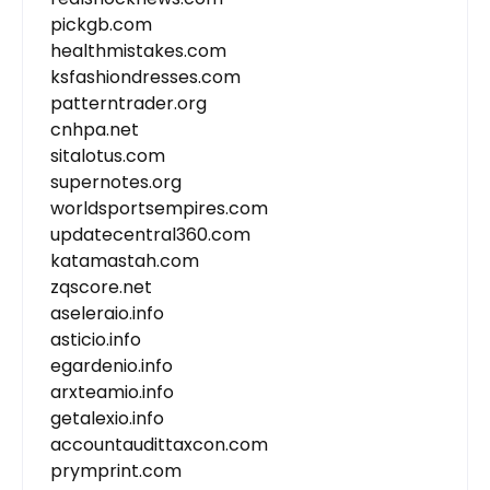
pickgb.com
healthmistakes.com
ksfashiondresses.com
patterntrader.org
cnhpa.net
sitalotus.com
supernotes.org
worldsportsempires.com
updatecentral360.com
katamastah.com
zqscore.net
aseleraio.info
asticio.info
egardenio.info
arxteamio.info
getalexio.info
accountaudittaxcon.com
prymprint.com