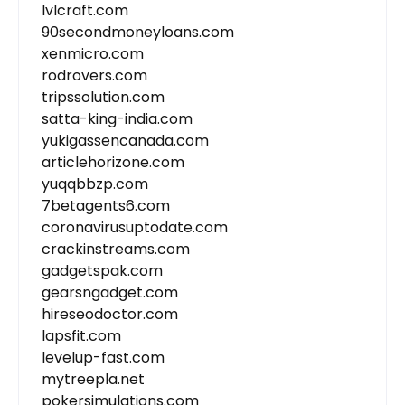
lvlcraft.com
90secondmoneyloans.com
xenmicro.com
rodrovers.com
tripssolution.com
satta-king-india.com
yukigassencanada.com
articlehorizone.com
yuqqbbzp.com
7betagents6.com
coronavirusuptodate.com
crackinstreams.com
gadgetspak.com
gearsngadget.com
hireseodoctor.com
lapsfit.com
levelup-fast.com
mytreepla.net
pokersimulations.com