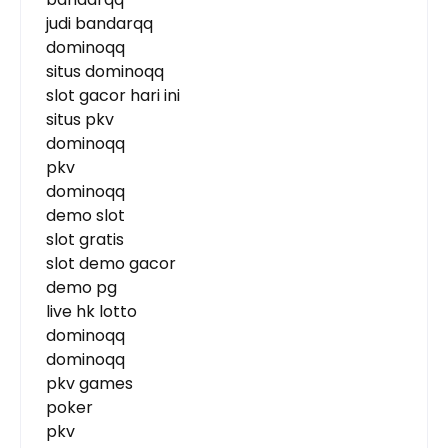
judi bandarqq
dominoqq
situs dominoqq
slot gacor hari ini
situs pkv
dominoqq
pkv
dominoqq
demo slot
slot gratis
slot demo gacor
demo pg
live hk lotto
dominoqq
dominoqq
pkv games
poker
pkv