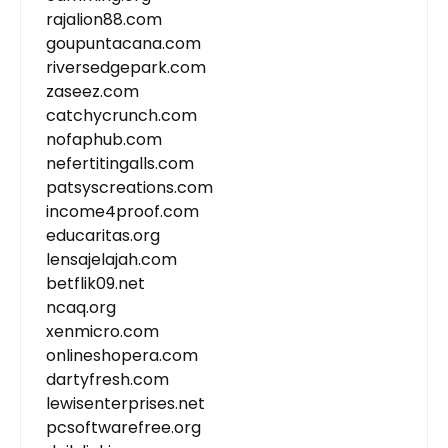
rajalion88.com
goupuntacana.com
riversedgepark.com
zaseez.com
catchycrunch.com
nofaphub.com
nefertitingalls.com
patsyscreations.com
income4proof.com
educaritas.org
lensajelajah.com
betflik09.net
ncaq.org
xenmicro.com
onlineshopera.com
dartyfresh.com
lewisenterprises.net
pcsoftwarefree.org