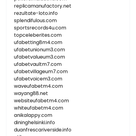
replicamanufactory.net
rezultate-loto.info
splendifulous.com
sportsrecords4u.com
topceleberites.com
ufabetting8m4.com
ufabetunionum3.com
ufabetvalueum3.com
ufabetvaultm7.com
ufabetvillageum7.com
ufabetvoicem3.com
waveufabetm4.com
wayang88.net
websiteufabetm4.com
whiteufabetm4.com
anikalappy.com
dininghelsinki.info
duanfrescariverside.info