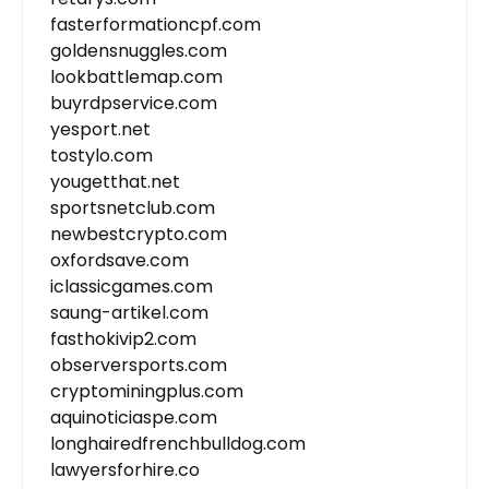
fasterformationcpf.com
goldensnuggles.com
lookbattlemap.com
buyrdpservice.com
yesport.net
tostylo.com
yougetthat.net
sportsnetclub.com
newbestcrypto.com
oxfordsave.com
iclassicgames.com
saung-artikel.com
fasthokivip2.com
observersports.com
cryptominingplus.com
aquinoticiaspe.com
longhairedfrenchbulldog.com
lawyersforhire.co