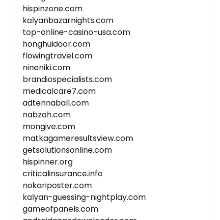
hispinzone.com
kalyanbazarnights.com
top-online-casino-usa.com
honghuidoor.com
flowingtravel.com
nineniki.com
brandiospecialists.com
medicalcare7.com
adtennaball.com
nabzah.com
mongive.com
matkagameresultsview.com
getsolutionsonline.com
hispinner.org
criticalinsurance.info
nokariposter.com
kalyan-guessing-nightplay.com
gameofpanels.com