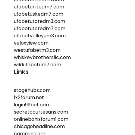
ufabetunitedm7.com
ufabetuskedm7.com
ufabetutoredm3.com
ufabetutoredm7.com
ufabetvalleyum3.com
veloxview.com
westufabetm3.com
whiskeybrothersllc.com
wildufabetum7.com
Links
stagehubs.com
1x2forum.net
login99bet.com
secretcourtesans.com
onlinebahisforum1.com
chicagoheadline.com
camming.org