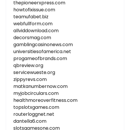
thepioneerxpress.com
howtofixissue.com
teamufabet.biz
webfullform.com
allviddownload.com
decorsmag.com
gamblingcasinonews.com
universitiesofamerica.net
progameofbrands.com
qbreview.org
servicewueste.org
zippyrevs.com
matkanumbernow.com
myjobcirculars.com
healthmoreoverfitness.com
topslotxgames.com
routerloggnet.net
dantella6.com
slotsgamesone.com