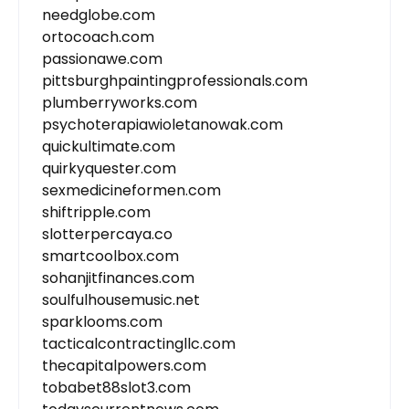
needglobe.com
ortocoach.com
passionawe.com
pittsburghpaintingprofessionals.com
plumberryworks.com
psychoterapiawioletanowak.com
quickultimate.com
quirkyquester.com
sexmedicineformen.com
shiftripple.com
slotterpercaya.co
smartcoolbox.com
sohanjitfinances.com
soulfulhousemusic.net
sparklooms.com
tacticalcontractingllc.com
thecapitalpowers.com
tobabet88slot3.com