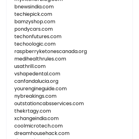
bnewsindia.com
techiepick.com
bamzyshop.com
pondycars.com
techonfutures.com
techoologic.com
raspberryketonescanada.org
medihealthrules.com
usathrill.com
vshapedental.com
canfandalucia.org
yourengineguide.com
nybreakings.com
outstationcabsservices.com
thekrtagy.com
xchangeindia.com
coolmicrotech.com
dreamhousehack.com