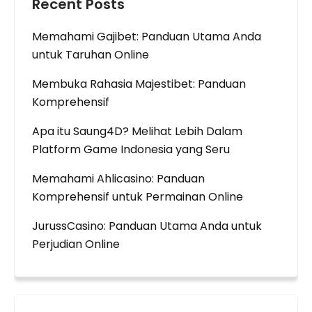
Recent Posts
Memahami Gajibet: Panduan Utama Anda
untuk Taruhan Online
Membuka Rahasia Majestibet: Panduan
Komprehensif
Apa itu Saung4D? Melihat Lebih Dalam
Platform Game Indonesia yang Seru
Memahami Ahlicasino: Panduan
Komprehensif untuk Permainan Online
JurussCasino: Panduan Utama Anda untuk
Perjudian Online