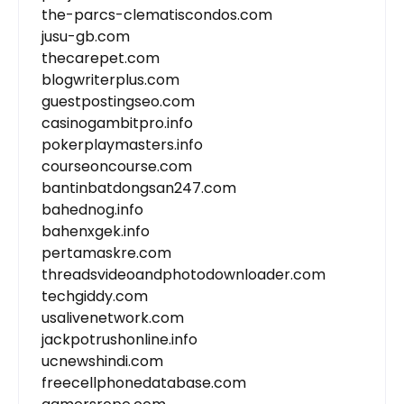
the-parcs-clematiscondos.com
jusu-gb.com
thecarepet.com
blogwriterplus.com
guestpostingseo.com
casinogambitpro.info
pokerplaymasters.info
courseoncourse.com
bantinbatdongsan247.com
bahednog.info
bahenxgek.info
pertamaskre.com
threadsvideoandphotodownloader.com
techgiddy.com
usalivenetwork.com
jackpotrushonline.info
ucnewshindi.com
freecellphonedatabase.com