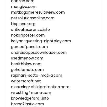
nabzah.com
mongive.com
matkagameresultsview.com
getsolutionsonline.com
hispinner.org
criticalinsurance.info
nokariposter.com
kalyan-guessing-nightplay.com
gameofpanels.com
androidappsdownloader.com
usetimenow.com
healthblow.com
gohelpmate.com
rajdhani-satta-matka.com
writerscraft.net
elearning-childprotection.com
wrestling4mena.com
knowledgeforall.info
brand2lastio.com