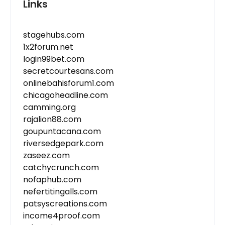
Links
stagehubs.com
1x2forum.net
login99bet.com
secretcourtesans.com
onlinebahisforum1.com
chicagoheadline.com
camming.org
rajalion88.com
goupuntacana.com
riversedgepark.com
zaseez.com
catchycrunch.com
nofaphub.com
nefertitingalls.com
patsyscreations.com
income4proof.com