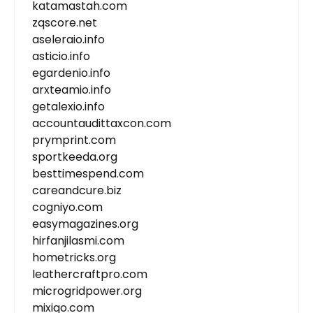
katamastah.com
zqscore.net
aseleraio.info
asticio.info
egardenio.info
arxteamio.info
getalexio.info
accountaudittaxcon.com
prymprint.com
sportkeeda.org
besttimespend.com
careandcure.biz
cogniyo.com
easymagazines.org
hirfanjilasmi.com
hometricks.org
leathercraftpro.com
microgridpower.org
mixiqo.com