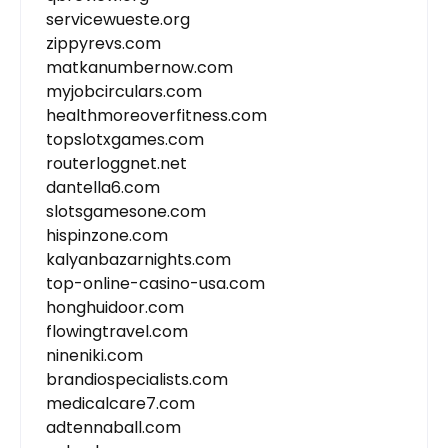
servicewueste.org
zippyrevs.com
matkanumbernow.com
myjobcirculars.com
healthmoreoverfitness.com
topslotxgames.com
routerloggnet.net
dantella6.com
slotsgamesone.com
hispinzone.com
kalyanbazarnights.com
top-online-casino-usa.com
honghuidoor.com
flowingtravel.com
nineniki.com
brandiospecialists.com
medicalcare7.com
adtennaball.com