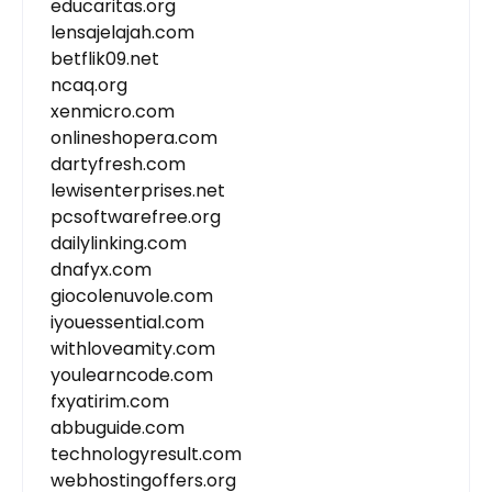
educaritas.org
lensajelajah.com
betflik09.net
ncaq.org
xenmicro.com
onlineshopera.com
dartyfresh.com
lewisenterprises.net
pcsoftwarefree.org
dailylinking.com
dnafyx.com
giocolenuvole.com
iyouessential.com
withloveamity.com
youlearncode.com
fxyatirim.com
abbuguide.com
technologyresult.com
webhostingoffers.org