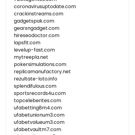
coronavirusuptodate.com
crackinstreams.com
gadgetspak.com
gearsngadget.com
hireseodoctor.com
lapsfit.com
levelup-fast.com
mytreepla.net
pokersimulations.com
replicamanufactory.net
rezultate-loto.info
splendifulous.com
sportsrecords4u.com
topceleberites.com
ufabetting8m4.com
ufabetunionum3.com
ufabetvalueum3.com
ufabetvaultm7.com