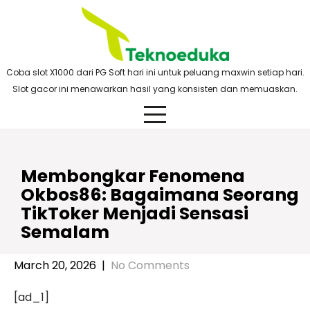
Skip
to
content
Coba slot X1000 dari PG Soft hari ini untuk peluang maxwin setiap hari.
Slot gacor ini menawarkan hasil yang konsisten dan memuaskan.
Membongkar Fenomena
Okbos86: Bagaimana Seorang
TikToker Menjadi Sensasi
Semalam
March 20, 2026
|
No Comments
[ad_1]