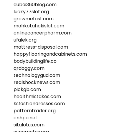
dubai360blog.com
lucky77slot.org
growmefast.com
mahkotahokislot.com
onlinecancerpharm.com
ufalek.org
mattress-disposal.com
happyflooringandcabinets.com
bodybuildinglife.co
qrdoggy.com
technologygud.com
realshocknews.com
pickgb.com
healthmistakes.com
ksfashiondresses.com
patterntrader.org
cnhpa.net
sitalotus.com
supernotes.org