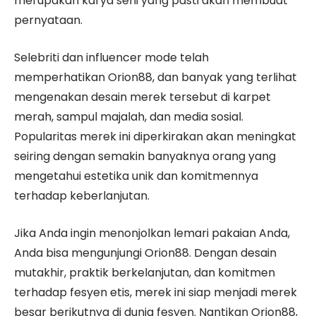
merupakan karya seni yang pasti akan membuat
pernyataan.
Selebriti dan influencer mode telah
memperhatikan Orion88, dan banyak yang terlihat
mengenakan desain merek tersebut di karpet
merah, sampul majalah, dan media sosial.
Popularitas merek ini diperkirakan akan meningkat
seiring dengan semakin banyaknya orang yang
mengetahui estetika unik dan komitmennya
terhadap keberlanjutan.
Jika Anda ingin menonjolkan lemari pakaian Anda,
Anda bisa mengunjungi Orion88. Dengan desain
mutakhir, praktik berkelanjutan, dan komitmen
terhadap fesyen etis, merek ini siap menjadi merek
besar berikutnya di dunia fesyen. Nantikan Orion88,