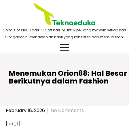
Skip
to
content
Coba slot X1000 dari PG Soft hari ini untuk peluang maxwin setiap hari.
Slot gacor ini menawarkan hasil yang konsisten dan memuaskan.
Menemukan Orion88: Hal Besar
Berikutnya dalam Fashion
February 18, 2026
|
No Comments
[ad_1]