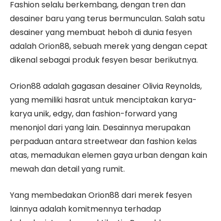
Fashion selalu berkembang, dengan tren dan
desainer baru yang terus bermunculan. Salah satu
desainer yang membuat heboh di dunia fesyen
adalah Orion88, sebuah merek yang dengan cepat
dikenal sebagai produk fesyen besar berikutnya.
Orion88 adalah gagasan desainer Olivia Reynolds,
yang memiliki hasrat untuk menciptakan karya-
karya unik, edgy, dan fashion-forward yang
menonjol dari yang lain. Desainnya merupakan
perpaduan antara streetwear dan fashion kelas
atas, memadukan elemen gaya urban dengan kain
mewah dan detail yang rumit.
Yang membedakan Orion88 dari merek fesyen
lainnya adalah komitmennya terhadap