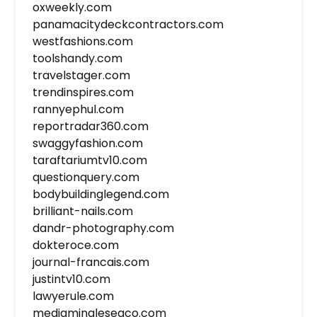
oxweekly.com
panamacitydeckcontractors.com
westfashions.com
toolshandy.com
travelstager.com
trendinspires.com
rannyephul.com
reportradar360.com
swaggyfashion.com
taraftariumtv10.com
questionquery.com
bodybuildinglegend.com
brilliant-nails.com
dandr-photography.com
dokteroce.com
journal-francais.com
justintv10.com
lawyerule.com
mediamingleseaco.com