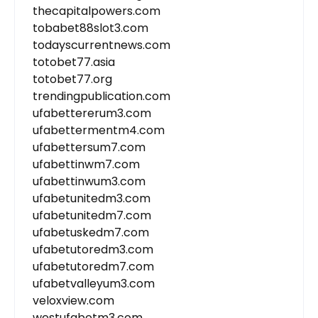
thecapitalpowers.com
tobabet88slot3.com
todayscurrentnews.com
totobet77.asia
totobet77.org
trendingpublication.com
ufabettererum3.com
ufabettermentm4.com
ufabettersum7.com
ufabettinwm7.com
ufabettinwum3.com
ufabetunitedm3.com
ufabetunitedm7.com
ufabetuskedm7.com
ufabetutoredm3.com
ufabetutoredm7.com
ufabetvalleyum3.com
veloxview.com
westufabetm3.com