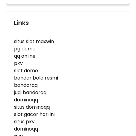
Links
situs slot maxwin
pg demo
qq online
pkv
slot demo
bandar bola resmi
bandarqq
judi bandarqq
dominoqq
situs dominoqq
slot gacor hari ini
situs pkv
dominoqq