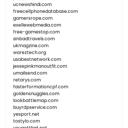
ucnewshindi.com
freecellphonedatabase.com
gamersrope.com
exellewebmedia.com
free-gamestop.com
sinbadtravels.com
ukmagzine.com
wareztech.org
usabestnetwork.com
jessepinkmanoutfit.com
umailsend.com
retarys.com
fasterformationcpf.com
goldensnuggles.com
lookbattlemap.com
buyrdpservice.com
yesport.net
tostylo.com
yougetthat.net