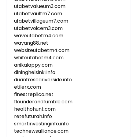
ufabetvalueum3.com
ufabetvaultm7.com
ufabetvillageum7.com
ufabetvoicem3.com
waveufabetm4.com
wayang88.net
websiteufabetm4.com
whiteufabetm4.com
anikalappy.com
dininghelsinki.info
duanfrescariverside.info
etilerx.com
finestreplica.net
flounderandfumble.com
healthohunt.com
retefuturah.info
smartinvestinginfo.info
technewsalliance.com