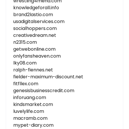
wrestling4mena.com
knowledgeforall.info
brand2lastio.com
usadigitalservices.com
socialhoppers.com
creativedream.net
n2315.com
getwebonline.com
onlyfansheaven.com
lky08.com
ralph-fiennes.net
fielder-maximum-discount.net
fitfllex.com
genesisbusinesscredit.com
inforuang.com
kindsmarket.com
luvelylife.com
macramb.com
mypet-diary.com