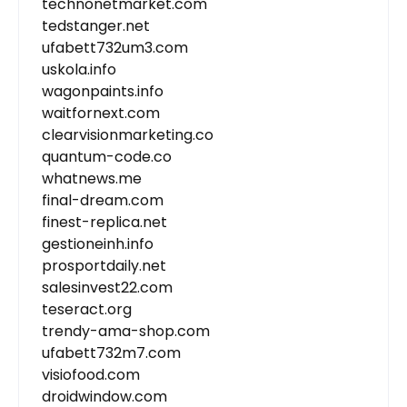
technonetmarket.com
tedstanger.net
ufabett732um3.com
uskola.info
wagonpaints.info
waitfornext.com
clearvisionmarketing.co
quantum-code.co
whatnews.me
final-dream.com
finest-replica.net
gestioneinh.info
prosportdaily.net
salesinvest22.com
teseract.org
trendy-ama-shop.com
ufabett732m7.com
visiofood.com
droidwindow.com