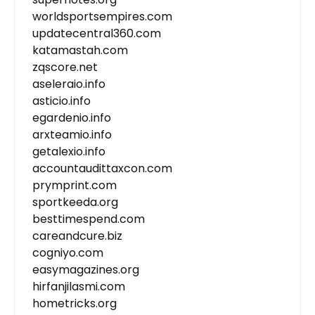
worldsportsempires.com
updatecentral360.com
katamastah.com
zqscore.net
aseleraio.info
asticio.info
egardenio.info
arxteamio.info
getalexio.info
accountaudittaxcon.com
prymprint.com
sportkeeda.org
besttimespend.com
careandcure.biz
cogniyo.com
easymagazines.org
hirfanjilasmi.com
hometricks.org