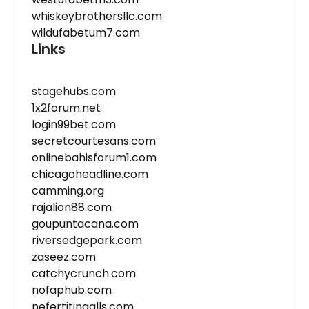
whiskeybrothersllc.com
wildufabetum7.com
Links
stagehubs.com
1x2forum.net
login99bet.com
secretcourtesans.com
onlinebahisforum1.com
chicagoheadline.com
camming.org
rajalion88.com
goupuntacana.com
riversedgepark.com
zaseez.com
catchycrunch.com
nofaphub.com
nefertitingalls.com