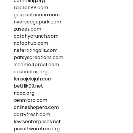
camming.org
rajalion88.com
goupuntacana.com
riversedgepark.com
zaseez.com
catchycrunch.com
nofaphub.com
nefertitingalls.com
patsyscreations.com
income4proof.com
educaritas.org
lensajelajah.com
betflik09.net
ncaq.org
xenmicro.com
onlineshopera.com
dartyfresh.com
lewisenterprises.net
pcsoftwarefree.org