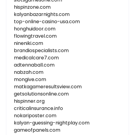
hispinzone.com
kalyanbazarnights.com
top-online-casino-usa.com
honghuidoor.com
flowingtravel.com
nineniki.com
brandiospecialists.com
medicalcare7.com
adtennaball.com
nabzah.com
mongive.com
matkagameresultsview.com
getsolutionsonline.com
hispinner.org
criticalinsurance.info
nokariposter.com
kalyan-guessing-nightplay.com
gameofpanels.com