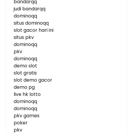
bandarqq
judi bandarqq
dominoqq
situs dominoqq
slot gacor hari ini
situs pkv
dominoqq
pkv
dominoqq
demo slot
slot gratis
slot demo gacor
demo pg
live hk lotto
dominoqq
dominoqq
pkv games
poker
pkv