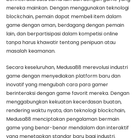
mereka mainkan. Dengan menggunakan teknologi
blockchain, pemain dapat membeli item dalam
game dengan aman, berdagang dengan pemain
lain, dan berpartisipasi dalam kompetisi online
tanpa harus khawatir tentang penipuan atau
masalah keamanan.
Secara keseluruhan, Medusa88 merevolusi industri
game dengan menyediakan platform baru dan
inovatif yang mengubah cara para gamer
berinteraksi dengan game favorit mereka. Dengan
menggabungkan kekuatan kecerdasan buatan,
rendering waktu nyata, dan teknologi blockchain,
Medusa88 menciptakan pengalaman bermain
game yang benar-benar mendalam dan interaktif
yang menetapkan standar baru bagi industri.