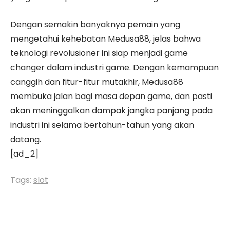
Dengan semakin banyaknya pemain yang
mengetahui kehebatan Medusa88, jelas bahwa
teknologi revolusioner ini siap menjadi game
changer dalam industri game. Dengan kemampuan
canggih dan fitur-fitur mutakhir, Medusa88
membuka jalan bagi masa depan game, dan pasti
akan meninggalkan dampak jangka panjang pada
industri ini selama bertahun-tahun yang akan
datang.
[ad_2]
Tags:
slot