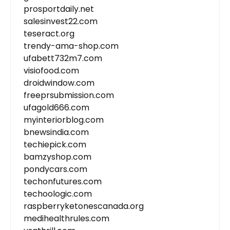
prosportdaily.net
salesinvest22.com
teseract.org
trendy-ama-shop.com
ufabett732m7.com
visiofood.com
droidwindow.com
freeprsubmission.com
ufagold666.com
myinteriorblog.com
bnewsindia.com
techiepick.com
bamzyshop.com
pondycars.com
techonfutures.com
techoologic.com
raspberryketonescanada.org
medihealthrules.com