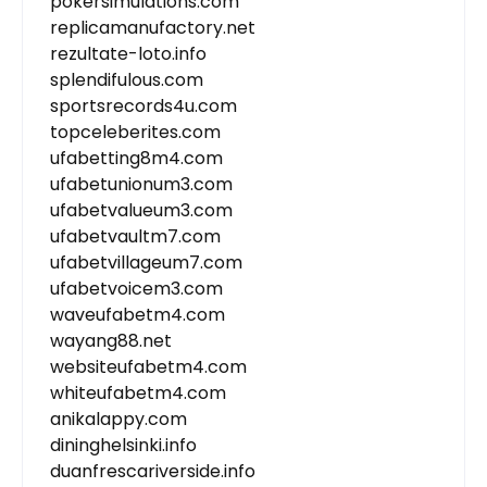
pokersimulations.com
replicamanufactory.net
rezultate-loto.info
splendifulous.com
sportsrecords4u.com
topceleberites.com
ufabetting8m4.com
ufabetunionum3.com
ufabetvalueum3.com
ufabetvaultm7.com
ufabetvillageum7.com
ufabetvoicem3.com
waveufabetm4.com
wayang88.net
websiteufabetm4.com
whiteufabetm4.com
anikalappy.com
dininghelsinki.info
duanfrescariverside.info