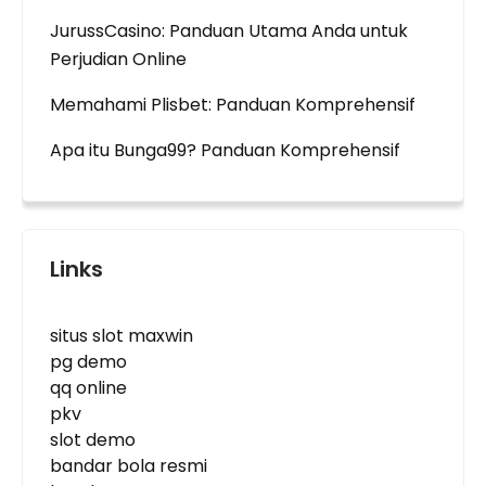
JurussCasino: Panduan Utama Anda untuk
Perjudian Online
Memahami Plisbet: Panduan Komprehensif
Apa itu Bunga99? Panduan Komprehensif
Links
situs slot maxwin
pg demo
qq online
pkv
slot demo
bandar bola resmi