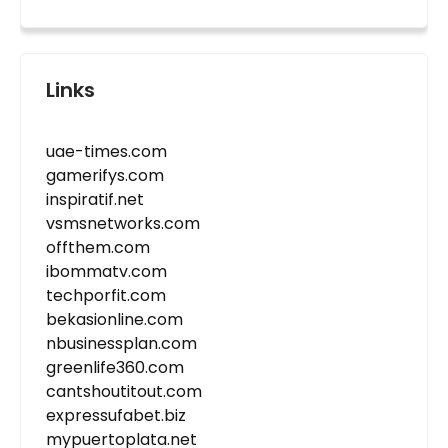
Links
uae-times.com
gamerifys.com
inspiratif.net
vsmsnetworks.com
offthem.com
ibommatv.com
techporfit.com
bekasionline.com
nbusinessplan.com
greenlife360.com
cantshoutitout.com
expressufabet.biz
mypuertoplata.net