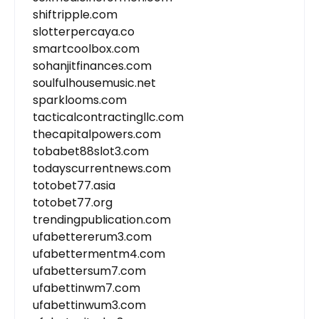
shiftripple.com
slotterpercaya.co
smartcoolbox.com
sohanjitfinances.com
soulfulhousemusic.net
sparklooms.com
tacticalcontractingllc.com
thecapitalpowers.com
tobabet88slot3.com
todayscurrentnews.com
totobet77.asia
totobet77.org
trendingpublication.com
ufabettererum3.com
ufabettermentm4.com
ufabettersum7.com
ufabettinwm7.com
ufabettinwum3.com