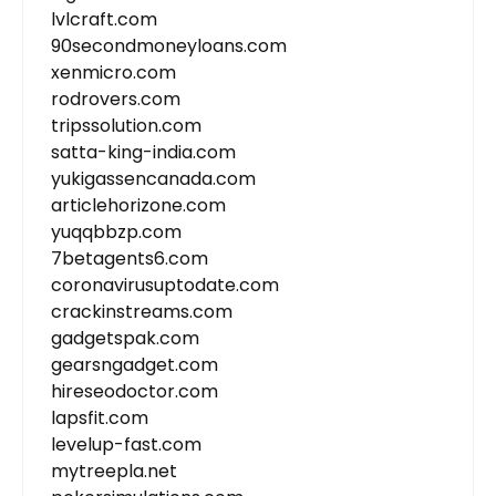
lvlcraft.com
90secondmoneyloans.com
xenmicro.com
rodrovers.com
tripssolution.com
satta-king-india.com
yukigassencanada.com
articlehorizone.com
yuqqbbzp.com
7betagents6.com
coronavirusuptodate.com
crackinstreams.com
gadgetspak.com
gearsngadget.com
hireseodoctor.com
lapsfit.com
levelup-fast.com
mytreepla.net