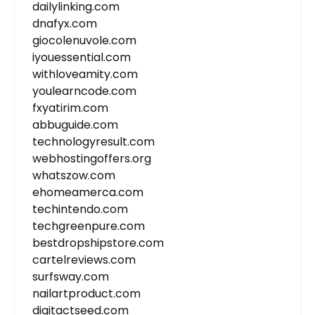
dailylinking.com
dnafyx.com
giocolenuvole.com
iyouessential.com
withloveamity.com
youlearncode.com
fxyatirim.com
abbuguide.com
technologyresult.com
webhostingoffers.org
whatszow.com
ehomeamerca.com
techintendo.com
techgreenpure.com
bestdropshipstore.com
cartelreviews.com
surfsway.com
nailartproduct.com
digitactseed.com