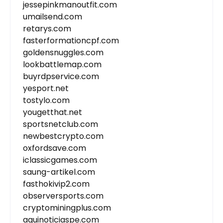
jessepinkmanoutfit.com
umailsend.com
retarys.com
fasterformationcpf.com
goldensnuggles.com
lookbattlemap.com
buyrdpservice.com
yesport.net
tostylo.com
yougetthat.net
sportsnetclub.com
newbestcrypto.com
oxfordsave.com
iclassicgames.com
saung-artikel.com
fasthokivip2.com
observersports.com
cryptominingplus.com
aquinoticiaspe.com