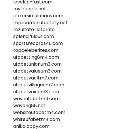
levelup-fast.com
mytreepla.net
pokersimulations.com
replicamanufactory.net
rezultate-loto.info
splendifulous.com
sportsrecords4u.com
topceleberites.com
ufabetting8m4.com
ufabetunionum3.com
ufabetvalueum3.com
ufabetvaultm7.com
ufabetvillageum7.com
ufabetvoicem3.com
waveufabetm4.com
wayang88.net
websiteufabetm4.com
whiteufabetm4.com
anikalappy.com