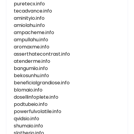
puretecx.info
tecadvance.info
aminityio.info
amiolahu.info
ampacheme.info
ampullahu.info
aromaxme.info
asserthatecontrast.info
atenderme.info
bangumiio.info
bekosunhu.info
beneficialgrandiose.info
blomaio.info
dosellinfoplete.info
podtubeio.info
powerfulvolatile.info
qvidsio.info
shumaio.info
slotherio.info