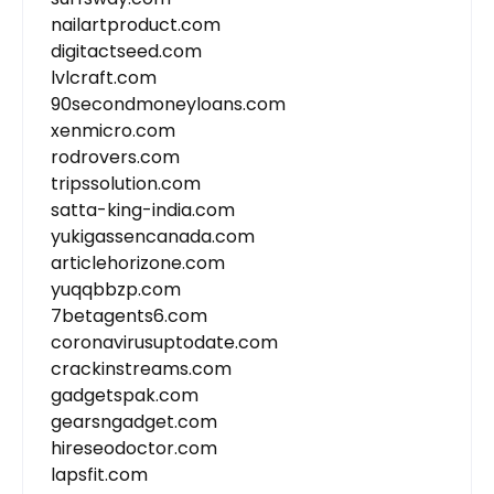
nailartproduct.com
digitactseed.com
lvlcraft.com
90secondmoneyloans.com
xenmicro.com
rodrovers.com
tripssolution.com
satta-king-india.com
yukigassencanada.com
articlehorizone.com
yuqqbbzp.com
7betagents6.com
coronavirusuptodate.com
crackinstreams.com
gadgetspak.com
gearsngadget.com
hireseodoctor.com
lapsfit.com