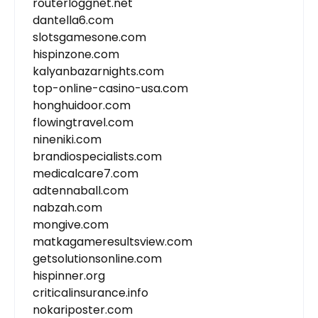
routerloggnet.net
dantella6.com
slotsgamesone.com
hispinzone.com
kalyanbazarnights.com
top-online-casino-usa.com
honghuidoor.com
flowingtravel.com
nineniki.com
brandiospecialists.com
medicalcare7.com
adtennaball.com
nabzah.com
mongive.com
matkagameresultsview.com
getsolutionsonline.com
hispinner.org
criticalinsurance.info
nokariposter.com