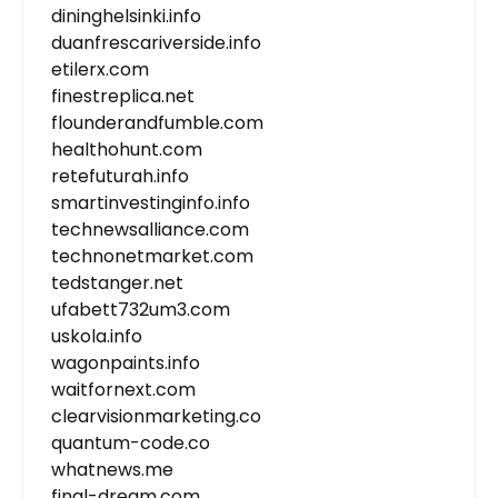
dininghelsinki.info
duanfrescariverside.info
etilerx.com
finestreplica.net
flounderandfumble.com
healthohunt.com
retefuturah.info
smartinvestinginfo.info
technewsalliance.com
technonetmarket.com
tedstanger.net
ufabett732um3.com
uskola.info
wagonpaints.info
waitfornext.com
clearvisionmarketing.co
quantum-code.co
whatnews.me
final-dream.com