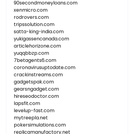
90secondmoneyloans.com
xenmicro.com
rodrovers.com
tripssolution.com
satta-king-india.com
yukigassencanada.com
articlehorizone.com
yuqqbbzp.com
7betagents6.com
coronavirusuptodate.com
crackinstreams.com
gadgetspak.com
gearsngadget.com
hireseodoctor.com
lapsfit.com
levelup-fast.com
mytreepla.net
pokersimulations.com
replicamanufactory.net