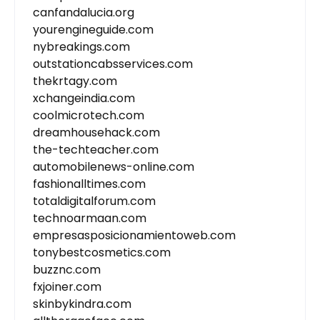
canfandalucia.org
yourengineguide.com
nybreakings.com
outstationcabsservices.com
thekrtagy.com
xchangeindia.com
coolmicrotech.com
dreamhousehack.com
the-techteacher.com
automobilenews-online.com
fashionalltimes.com
totaldigitalforum.com
technoarmaan.com
empresasposicionamientoweb.com
tonybestcosmetics.com
buzznc.com
fxjoiner.com
skinbykindra.com