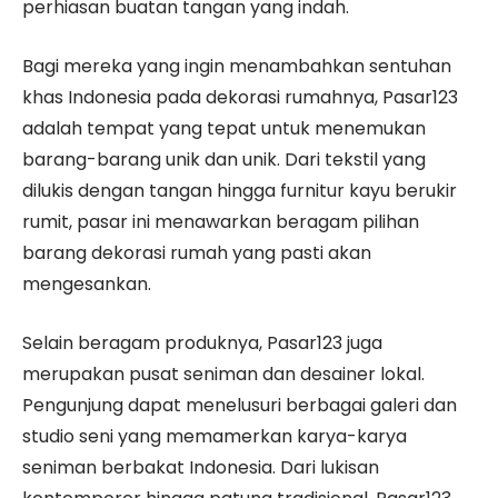
perhiasan buatan tangan yang indah.
Bagi mereka yang ingin menambahkan sentuhan
khas Indonesia pada dekorasi rumahnya, Pasar123
adalah tempat yang tepat untuk menemukan
barang-barang unik dan unik. Dari tekstil yang
dilukis dengan tangan hingga furnitur kayu berukir
rumit, pasar ini menawarkan beragam pilihan
barang dekorasi rumah yang pasti akan
mengesankan.
Selain beragam produknya, Pasar123 juga
merupakan pusat seniman dan desainer lokal.
Pengunjung dapat menelusuri berbagai galeri dan
studio seni yang memamerkan karya-karya
seniman berbakat Indonesia. Dari lukisan