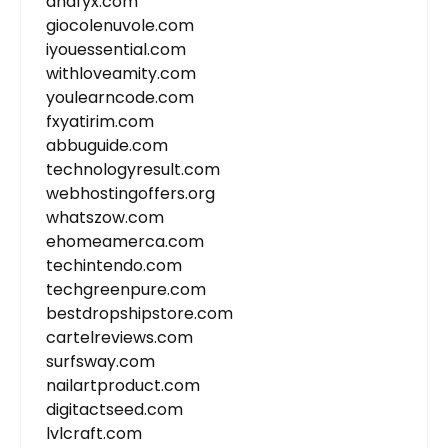
dnafyx.com
giocolenuvole.com
iyouessential.com
withloveamity.com
youlearncode.com
fxyatirim.com
abbuguide.com
technologyresult.com
webhostingoffers.org
whatszow.com
ehomeamerca.com
techintendo.com
techgreenpure.com
bestdropshipstore.com
cartelreviews.com
surfsway.com
nailartproduct.com
digitactseed.com
lvlcraft.com