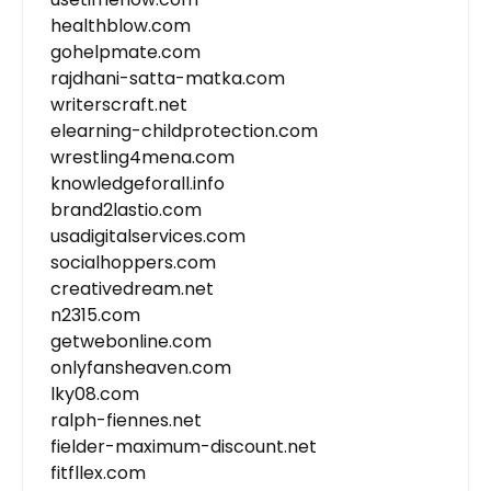
healthblow.com
gohelpmate.com
rajdhani-satta-matka.com
writerscraft.net
elearning-childprotection.com
wrestling4mena.com
knowledgeforall.info
brand2lastio.com
usadigitalservices.com
socialhoppers.com
creativedream.net
n2315.com
getwebonline.com
onlyfansheaven.com
lky08.com
ralph-fiennes.net
fielder-maximum-discount.net
fitfllex.com