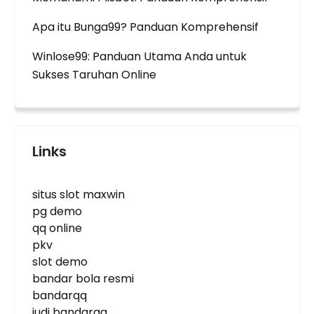
Apa itu Bunga99? Panduan Komprehensif
Winlose99: Panduan Utama Anda untuk
Sukses Taruhan Online
Links
situs slot maxwin
pg demo
qq online
pkv
slot demo
bandar bola resmi
bandarqq
judi bandarqq