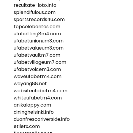
rezultate-loto.info
splendifulous.com
sportsrecords4u.com
topceleberites.com
ufabetting8m4.com
ufabetunionum3.com
ufabetvalueum3.com
ufabetvaultm7.com
ufabetvillageum7.com
ufabetvoicem3.com
waveufabetm4.com
wayang88.net
websiteufabetm4.com
whiteufabetm4.com
anikalappy.com
dininghelsinki.info
duanfrescariverside.info
etilerx.com