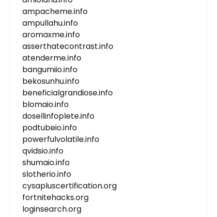
ampacheme.info
ampullahu.info
aromaxme.info
asserthatecontrast.info
atenderme.info
bangumiio.info
bekosunhu.info
beneficialgrandiose.info
blomaio.info
dosellinfoplete.info
podtubeio.info
powerfulvolatile.info
qvidsio.info
shumaio.info
slotherio.info
cysapluscertification.org
fortnitehacks.org
loginsearch.org