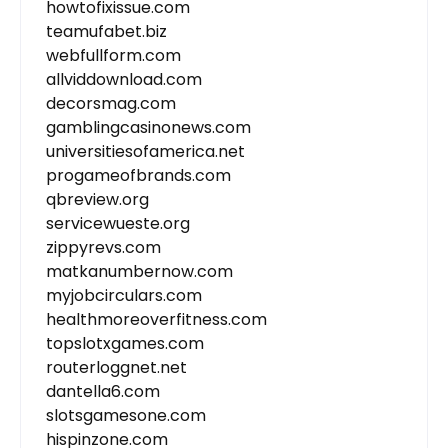
howtofixissue.com
teamufabet.biz
webfullform.com
allviddownload.com
decorsmag.com
gamblingcasinonews.com
universitiesofamerica.net
progameofbrands.com
qbreview.org
servicewueste.org
zippyrevs.com
matkanumbernow.com
myjobcirculars.com
healthmoreoverfitness.com
topslotxgames.com
routerloggnet.net
dantella6.com
slotsgamesone.com
hispinzone.com