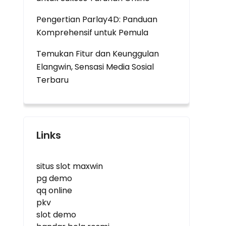
Pengertian Parlay4D: Panduan
Komprehensif untuk Pemula
Temukan Fitur dan Keunggulan
Elangwin, Sensasi Media Sosial
Terbaru
Links
situs slot maxwin
pg demo
qq online
pkv
slot demo