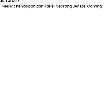
asi Terbaik
23: Melihat Kehidupan dan Karier Seorang Sensasi Gaming