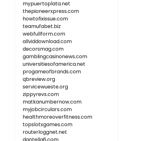
mypuertoplata.net
thepioneerxpress.com
howtofixissue.com
teamufabet.biz
webfullform.com
allviddownload.com
decorsmag.com
gamblingcasinonews.com
universitiesofamerica.net
progameofbrands.com
qbreview.org
servicewueste.org
zippyrevs.com
matkanumbernow.com
myjobcirculars.com
healthmoreoverfitness.com
topslotxgames.com
routerloggnet.net
dantella6.com