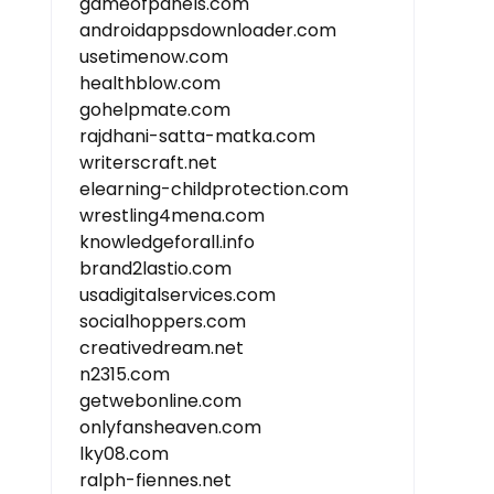
gameofpanels.com
androidappsdownloader.com
usetimenow.com
healthblow.com
gohelpmate.com
rajdhani-satta-matka.com
writerscraft.net
elearning-childprotection.com
wrestling4mena.com
knowledgeforall.info
brand2lastio.com
usadigitalservices.com
socialhoppers.com
creativedream.net
n2315.com
getwebonline.com
onlyfansheaven.com
lky08.com
ralph-fiennes.net