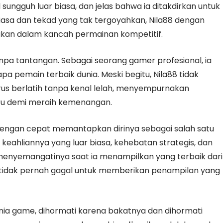
sungguh luar biasa, dan jelas bahwa ia ditakdirkan untuk
iasa dan tekad yang tak tergoyahkan, Nila88 dengan
gkan dalam kancah permainan kompetitif.
npa tantangan. Sebagai seorang gamer profesional, ia
 pemain terbaik dunia. Meski begitu, Nila88 tidak
rus berlatih tanpa kenal lelah, menyempurnakan
aru demi meraih kemenangan.
dengan cepat memantapkan dirinya sebagai salah satu
keahliannya yang luar biasa, kehebatan strategis, dan
enyemangatinya saat ia menampilkan yang terbaik dari
a tidak pernah gagal untuk memberikan penampilan yang
dunia game, dihormati karena bakatnya dan dihormati