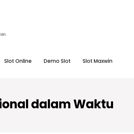
kan.
Slot Online
Demo Slot
Slot Maxwin
sional dalam Waktu