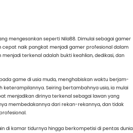
yang mengesankan seperti Nila88. Dimulai sebagai gamer
n cepat naik pangkat menjadi gamer profesional dalam
 menjadi terkenal adalah bukti keahlian, dedikasi, dan
pada game di usia muda, menghabiskan waktu berjam-
eterampilannya. Seiring bertambahnya usia, ia mulai
at menjadikan dirinya terkenal sebagai lawan yang
fnya membedakannya dari rekan-rekannya, dan tidak
rofesional.
in di kamar tidurnya hingga berkompetisi di pentas dunia