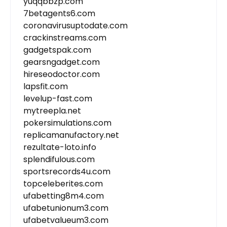
yuqqbbzp.com
7betagents6.com
coronavirusuptodate.com
crackinstreams.com
gadgetspak.com
gearsngadget.com
hireseodoctor.com
lapsfit.com
levelup-fast.com
mytreepla.net
pokersimulations.com
replicamanufactory.net
rezultate-loto.info
splendifulous.com
sportsrecords4u.com
topceleberites.com
ufabetting8m4.com
ufabetunionum3.com
ufabetvalueum3.com