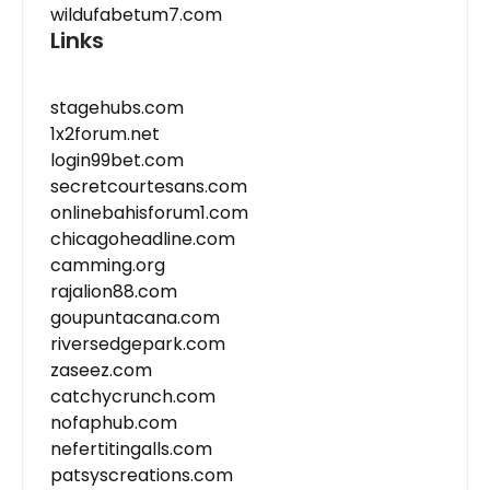
wildufabetum7.com
Links
stagehubs.com
1x2forum.net
login99bet.com
secretcourtesans.com
onlinebahisforum1.com
chicagoheadline.com
camming.org
rajalion88.com
goupuntacana.com
riversedgepark.com
zaseez.com
catchycrunch.com
nofaphub.com
nefertitingalls.com
patsyscreations.com