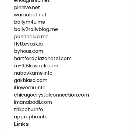
enoughinfo.net
pinhive.net
warnabet.net
bollym4u.me
bolly2tollyblog.me
pandaclub.me
flyttevask.io
byhous.com
hartfordplazahotel.com
m-918kissapk.com
nabavkame.info
gakbiasa.com
iflowerhu.info
chicagocrystalconnection.com
imanabadii.com
trilipohu.info
appruptio.info
Links