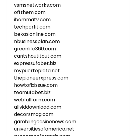
vsmsnetworks.com
offthem.com
ibommatv.com
techporfit.com
bekasionline.com
nbusinessplan.com
greenlife360.com
cantshoutitout.com
expressufabet.biz
mypuertoplata.net
thepioneerxpress.com
howtofixissue.com
teamufabet.biz
webfullform.com
allviddownload.com
decorsmag.com
gamblingcasinonews.com
universitiesofamerica.net