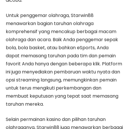
dicoba.
Untuk penggemar olahraga, Starwin88
menawarkan bagian taruhan olahraga
komprehensif yang mencakup berbagai macam
olahraga dan acara. Baik Anda penggemar sepak
bola, bola basket, atau bahkan eSports, Anda
dapat memasang taruhan pada tim dan pemain
favorit Anda hanya dengan beberapa klik. Platform
ini juga menyediakan pembaruan waktu nyata dan
opsi streaming langsung, memungkinkan pemain
untuk terus mengikuti perkembangan dan
membuat keputusan yang tepat saat memasang
taruhan mereka.
Selain permainan kasino dan pilihan taruhan
olahraganya, Starwin88 juga menawarkan berbagai