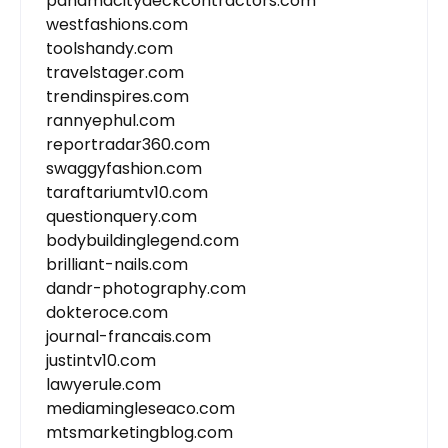
panamacitydeckcontractors.com
westfashions.com
toolshandy.com
travelstager.com
trendinspires.com
rannyephul.com
reportradar360.com
swaggyfashion.com
taraftariumtv10.com
questionquery.com
bodybuildinglegend.com
brilliant-nails.com
dandr-photography.com
dokteroce.com
journal-francais.com
justintv10.com
lawyerule.com
mediamingleseaco.com
mtsmarketingblog.com