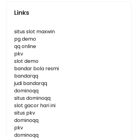
Links
situs slot maxwin
pg demo
qq online
pkv
slot demo
bandar bola resmi
bandarqq
judi bandarqq
dominoqq
situs dominoqq
slot gacor hari ini
situs pkv
dominoqq
pkv
dominoqq