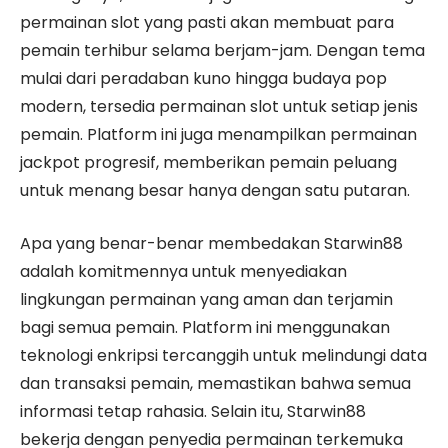
permainan slot yang pasti akan membuat para
pemain terhibur selama berjam-jam. Dengan tema
mulai dari peradaban kuno hingga budaya pop
modern, tersedia permainan slot untuk setiap jenis
pemain. Platform ini juga menampilkan permainan
jackpot progresif, memberikan pemain peluang
untuk menang besar hanya dengan satu putaran.
Apa yang benar-benar membedakan Starwin88
adalah komitmennya untuk menyediakan
lingkungan permainan yang aman dan terjamin
bagi semua pemain. Platform ini menggunakan
teknologi enkripsi tercanggih untuk melindungi data
dan transaksi pemain, memastikan bahwa semua
informasi tetap rahasia. Selain itu, Starwin88
bekerja dengan penyedia permainan terkemuka