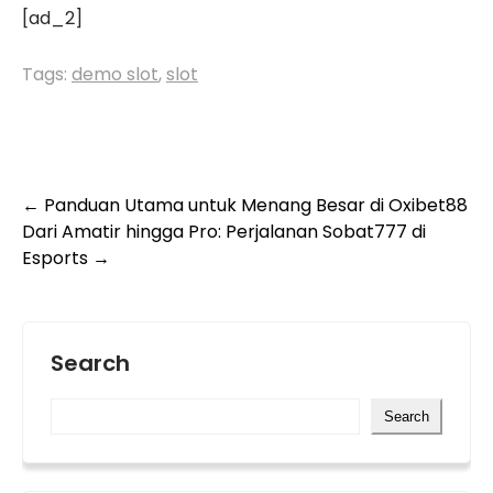
[ad_2]
Tags:
demo slot
,
slot
Post
←
Panduan Utama untuk Menang Besar di Oxibet88
Dari Amatir hingga Pro: Perjalanan Sobat777 di
navigation
Esports
→
Search
Search