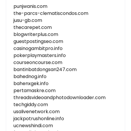
punjwanis.com
the-parcs-clematiscondos.com
jusu-gb.com
thecarepet.com
blogwriterplus.com
guestpostingseo.com
casinogambitpro.info
pokerplaymasters.info
courseoncourse.com
bantinbatdongsan247.com
bahednog.info
bahenxgek.info
pertamaskre.com
threadsvideoandphotodownloader.com
techgiddy.com
usalivenetwork.com
jackpotrushonline.info
ucnewshindi.com