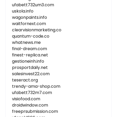
ufabett732um3.com
uskola.info
wagonpaints.info
waitfornext.com
clearvisionmarketing.co
quantum-code.co
whatnews.me
final-dream.com
finest-replica.net
gestioneinh.info
prosportdaily.net
salesinvest22.com
teseract.org
trendy-ama-shop.com
ufabett732m7.com
visiofood.com
droidwindow.com
freeprsubmission.com