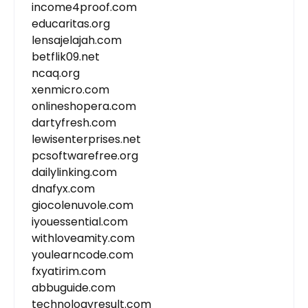
income4proof.com
educaritas.org
lensajelajah.com
betflik09.net
ncaq.org
xenmicro.com
onlineshopera.com
dartyfresh.com
lewisenterprises.net
pcsoftwarefree.org
dailylinking.com
dnafyx.com
giocolenuvole.com
iyouessential.com
withloveamity.com
youlearncode.com
fxyatirim.com
abbuguide.com
technologyresult.com