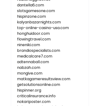
dantella6.com
slotsgamesone.com
hispinzone.com
kalyanbazarnights.com
top-online-casino-usa.com
honghuidoor.com
flowingtravel.com
nineniki.com
brandiospecialists.com
medicalcare7.com
adtennaball.com
nabzah.com
mongive.com
matkagameresultsview.com
getsolutionsonline.com
hispinner.org
criticalinsurance.info
nokariposter.com