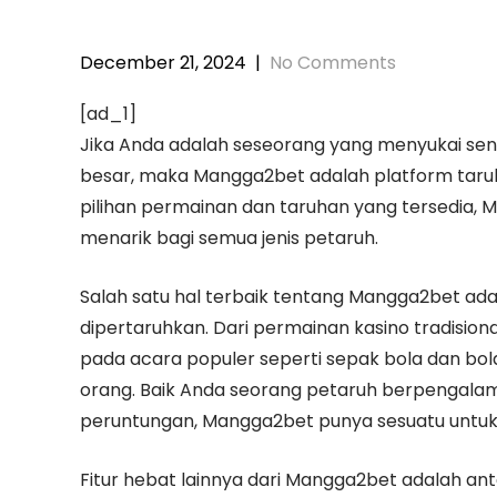
December 21, 2024
|
No Comments
[ad_1]
Jika Anda adalah seseorang yang menyukai se
besar, maka Mangga2bet adalah platform tar
pilihan permainan dan taruhan yang tersedi
menarik bagi semua jenis petaruh.
Salah satu hal terbaik tentang Mangga2bet ad
dipertaruhkan. Dari permainan kasino tradisiona
pada acara populer seperti sepak bola dan bol
orang. Baik Anda seorang petaruh berpengala
peruntungan, Mangga2bet punya sesuatu untuk
Fitur hebat lainnya dari Mangga2bet adalah 