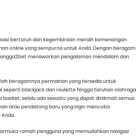
nsasi bertaruh dan kegembiraan meraih kemenangan
uhan online yang sempurna untuk Anda. Dengan beragam
a, Mangga2bet menawarkan pengalaman mendalam dan
alah beragamnya permainan yang tersedia untuk
l seperti blackjack dan roulette hingga taruhan olahraga
a basket, selalu ada sesuatu yang dapat dinikmati semua
man atau pendatang baru yang ingin mencoba
 Anda.
antarmuka ramah pengguna yang memudahkan navigasi