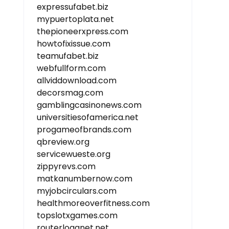
expressufabet.biz
mypuertoplata.net
thepioneerxpress.com
howtofixissue.com
teamufabet.biz
webfullform.com
allviddownload.com
decorsmag.com
gamblingcasinonews.com
universitiesofamerica.net
progameofbrands.com
qbreview.org
servicewueste.org
zippyrevs.com
matkanumbernow.com
myjobcirculars.com
healthmoreoverfitness.com
topslotxgames.com
routerloggnet.net