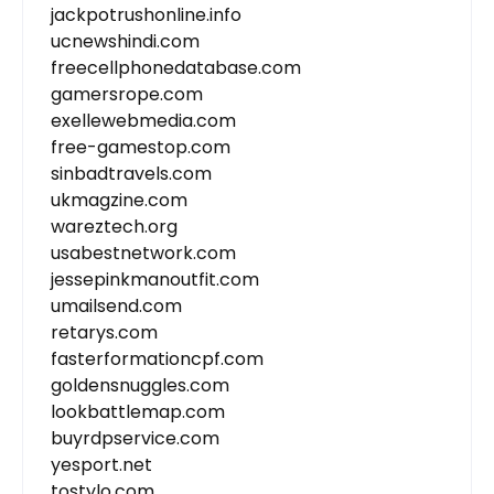
jackpotrushonline.info
ucnewshindi.com
freecellphonedatabase.com
gamersrope.com
exellewebmedia.com
free-gamestop.com
sinbadtravels.com
ukmagzine.com
wareztech.org
usabestnetwork.com
jessepinkmanoutfit.com
umailsend.com
retarys.com
fasterformationcpf.com
goldensnuggles.com
lookbattlemap.com
buyrdpservice.com
yesport.net
tostylo.com