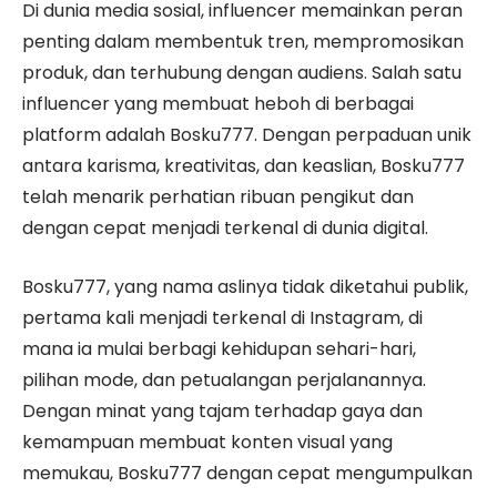
Di dunia media sosial, influencer memainkan peran
penting dalam membentuk tren, mempromosikan
produk, dan terhubung dengan audiens. Salah satu
influencer yang membuat heboh di berbagai
platform adalah Bosku777. Dengan perpaduan unik
antara karisma, kreativitas, dan keaslian, Bosku777
telah menarik perhatian ribuan pengikut dan
dengan cepat menjadi terkenal di dunia digital.
Bosku777, yang nama aslinya tidak diketahui publik,
pertama kali menjadi terkenal di Instagram, di
mana ia mulai berbagi kehidupan sehari-hari,
pilihan mode, dan petualangan perjalanannya.
Dengan minat yang tajam terhadap gaya dan
kemampuan membuat konten visual yang
memukau, Bosku777 dengan cepat mengumpulkan