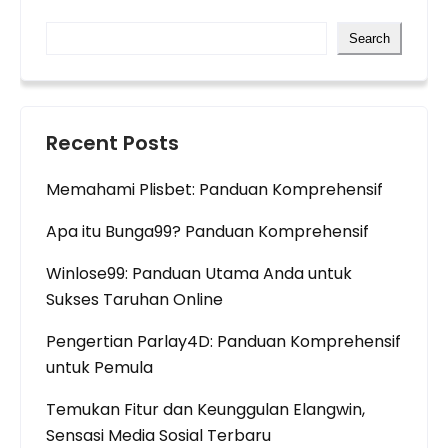
Search
Recent Posts
Memahami Plisbet: Panduan Komprehensif
Apa itu Bunga99? Panduan Komprehensif
Winlose99: Panduan Utama Anda untuk
Sukses Taruhan Online
Pengertian Parlay4D: Panduan Komprehensif
untuk Pemula
Temukan Fitur dan Keunggulan Elangwin,
Sensasi Media Sosial Terbaru