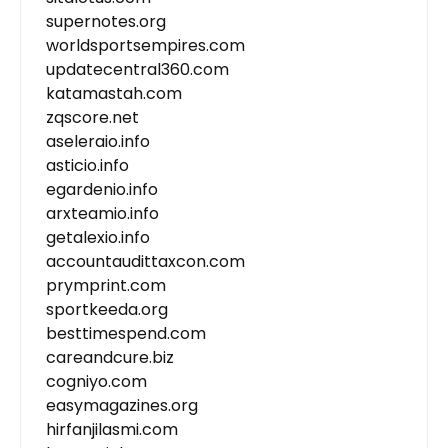
supernotes.org
worldsportsempires.com
updatecentral360.com
katamastah.com
zqscore.net
aseleraio.info
asticio.info
egardenio.info
arxteamio.info
getalexio.info
accountaudittaxcon.com
prymprint.com
sportkeeda.org
besttimespend.com
careandcure.biz
cogniyo.com
easymagazines.org
hirfanjilasmi.com