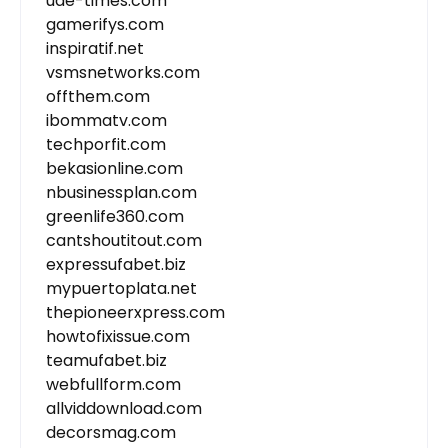
uae-times.com
gamerifys.com
inspiratif.net
vsmsnetworks.com
offthem.com
ibommatv.com
techporfit.com
bekasionline.com
nbusinessplan.com
greenlife360.com
cantshoutitout.com
expressufabet.biz
mypuertoplata.net
thepioneerxpress.com
howtofixissue.com
teamufabet.biz
webfullform.com
allviddownload.com
decorsmag.com