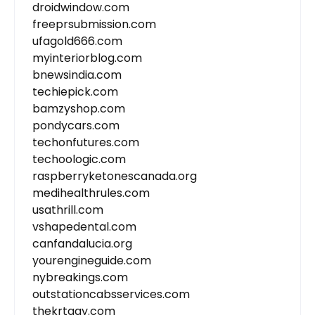
droidwindow.com
freeprsubmission.com
ufagold666.com
myinteriorblog.com
bnewsindia.com
techiepick.com
bamzyshop.com
pondycars.com
techonfutures.com
techoologic.com
raspberryketonescanada.org
medihealthrules.com
usathrill.com
vshapedental.com
canfandalucia.org
yourengineguide.com
nybreakings.com
outstationcabsservices.com
thekrtagy.com