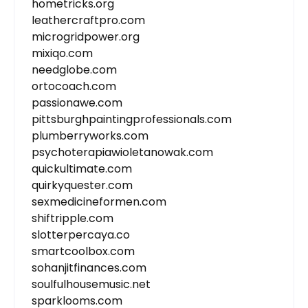
hometricks.org
leathercraftpro.com
microgridpower.org
mixiqo.com
needglobe.com
ortocoach.com
passionawe.com
pittsburghpaintingprofessionals.com
plumberryworks.com
psychoterapiawioletanowak.com
quickultimate.com
quirkyquester.com
sexmedicineformen.com
shiftripple.com
slotterpercaya.co
smartcoolbox.com
sohanjitfinances.com
soulfulhousemusic.net
sparklooms.com