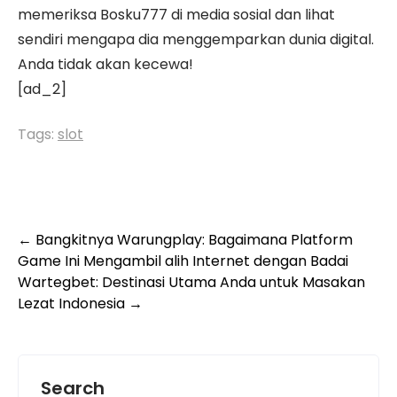
memeriksa Bosku777 di media sosial dan lihat
sendiri mengapa dia menggemparkan dunia digital.
Anda tidak akan kecewa!
[ad_2]
Tags:
slot
Post
←
Bangkitnya Warungplay: Bagaimana Platform
Game Ini Mengambil alih Internet dengan Badai
navigation
Wartegbet: Destinasi Utama Anda untuk Masakan
Lezat Indonesia
→
Search