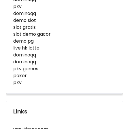
pkv
dominoqq
demo slot
slot gratis
slot demo gacor
demo pg
live hk lotto
dominoqq
dominoqq
pkv games
poker
pkv
Links