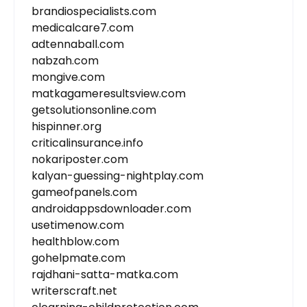
brandiospecialists.com
medicalcare7.com
adtennaball.com
nabzah.com
mongive.com
matkagameresultsview.com
getsolutionsonline.com
hispinner.org
criticalinsurance.info
nokariposter.com
kalyan-guessing-nightplay.com
gameofpanels.com
androidappsdownloader.com
usetimenow.com
healthblow.com
gohelpmate.com
rajdhani-satta-matka.com
writerscraft.net