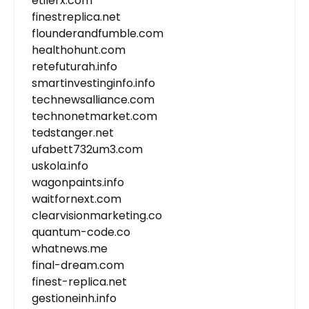
etilerx.com
finestreplica.net
flounderandfumble.com
healthohunt.com
retefuturah.info
smartinvestinginfo.info
technewsalliance.com
technonetmarket.com
tedstanger.net
ufabett732um3.com
uskola.info
wagonpaints.info
waitfornext.com
clearvisionmarketing.co
quantum-code.co
whatnews.me
final-dream.com
finest-replica.net
gestioneinh.info