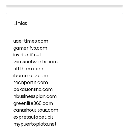
Links
uae-times.com
gamerifys.com
inspiratif.net
vsmsnetworks.com
offthem.com
ibommatv.com
techporfit.com
bekasionline.com
nbusinessplan.com
greenlife360.com
cantshoutitout.com
expressufabet.biz
mypuertoplata.net