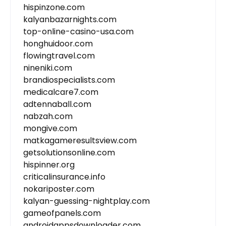
hispinzone.com
kalyanbazarnights.com
top-online-casino-usa.com
honghuidoor.com
flowingtravel.com
nineniki.com
brandiospecialists.com
medicalcare7.com
adtennaball.com
nabzah.com
mongive.com
matkagameresultsview.com
getsolutionsonline.com
hispinner.org
criticalinsurance.info
nokariposter.com
kalyan-guessing-nightplay.com
gameofpanels.com
androidappsdownloader.com