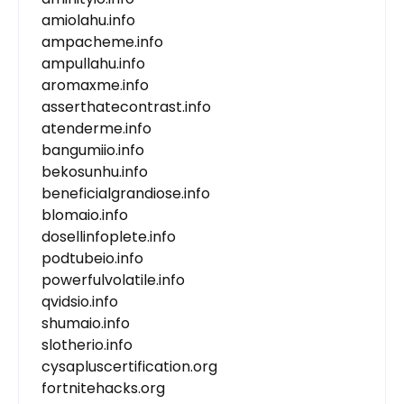
amiolahu.info
ampacheme.info
ampullahu.info
aromaxme.info
asserthatecontrast.info
atenderme.info
bangumiio.info
bekosunhu.info
beneficialgrandiose.info
blomaio.info
dosellinfoplete.info
podtubeio.info
powerfulvolatile.info
qvidsio.info
shumaio.info
slotherio.info
cysapluscertification.org
fortnitehacks.org