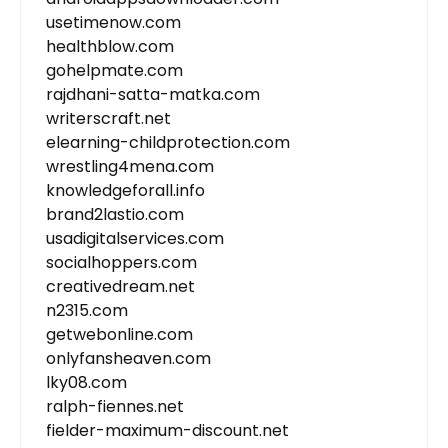
usetimenow.com
healthblow.com
gohelpmate.com
rajdhani-satta-matka.com
writerscraft.net
elearning-childprotection.com
wrestling4mena.com
knowledgeforall.info
brand2lastio.com
usadigitalservices.com
socialhoppers.com
creativedream.net
n2315.com
getwebonline.com
onlyfansheaven.com
lky08.com
ralph-fiennes.net
fielder-maximum-discount.net