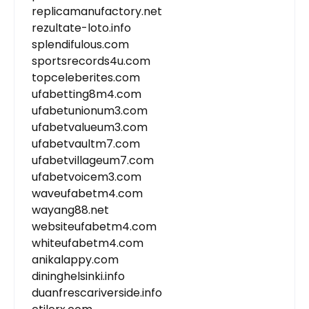
replicamanufactory.net
rezultate-loto.info
splendifulous.com
sportsrecords4u.com
topceleberites.com
ufabetting8m4.com
ufabetunionum3.com
ufabetvalueum3.com
ufabetvaultm7.com
ufabetvillageum7.com
ufabetvoicem3.com
waveufabetm4.com
wayang88.net
websiteufabetm4.com
whiteufabetm4.com
anikalappy.com
dininghelsinki.info
duanfrescariverside.info