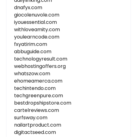
dailylinking.com
dnafyx.com
giocolenuvole.com
iyouessential.com
withloveamity.com
youlearncode.com
fxyatirim.com
abbuguide.com
technologyresult.com
webhostingoffers.org
whatszow.com
ehomeamerca.com
techintendo.com
techgreenpure.com
bestdropshipstore.com
cartelreviews.com
surfsway.com
nailartproduct.com
digitactseed.com