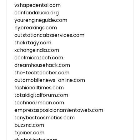
vshapedental.com
canfandalucia.org
yourengineguide.com
nybreakings.com
outstationcabsservices.com
thekrtagy.com
xchangeindia.com
coolmicrotech.com
dreamhousehack.com
the-techteacher.com
automobilenews-online.com
fashionalltimes.com
totaldigitalforum.com
technoarmaan.com
empresasposicionamientoweb.com
tonybestcosmetics.com
buzznc.com
fxjoiner.com