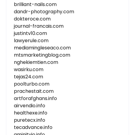
brilliant-nails.com
dandr-photography.com
dokteroce.com
journal-francais.com
justintv10.com
lawyerule.com
mediamingleseaco.com
mtsmarketingblog.com
nghekiemtien.com
wasirku.com
tejas24.com
poolturbo.com
prachestait.com
artforafghans.info
airvendio.info
healthexe.info
puretecx.info
tecadvance.info
aminityio.info