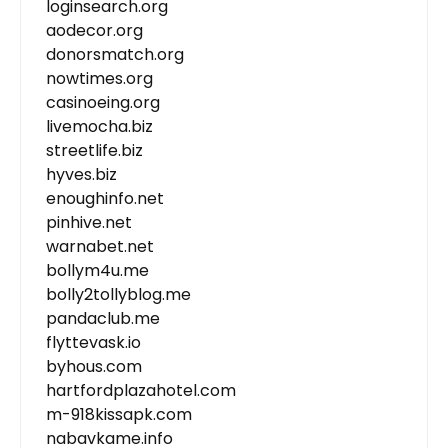
loginsearch.org
aodecor.org
donorsmatch.org
nowtimes.org
casinoeing.org
livemocha.biz
streetlife.biz
hyves.biz
enoughinfo.net
pinhive.net
warnabet.net
bollym4u.me
bolly2tollyblog.me
pandaclub.me
flyttevask.io
byhous.com
hartfordplazahotel.com
m-918kissapk.com
nabavkame.info