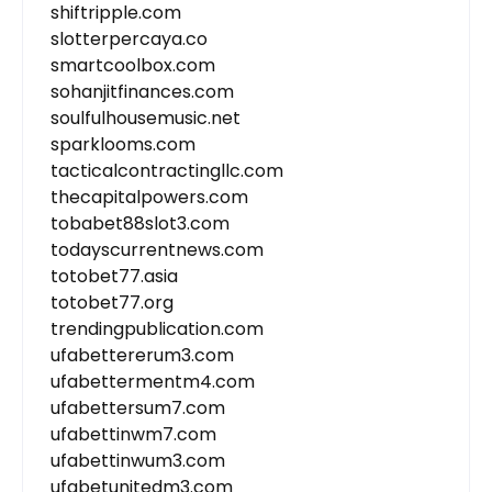
shiftripple.com
slotterpercaya.co
smartcoolbox.com
sohanjitfinances.com
soulfulhousemusic.net
sparklooms.com
tacticalcontractingllc.com
thecapitalpowers.com
tobabet88slot3.com
todayscurrentnews.com
totobet77.asia
totobet77.org
trendingpublication.com
ufabettererum3.com
ufabettermentm4.com
ufabettersum7.com
ufabettinwm7.com
ufabettinwum3.com
ufabetunitedm3.com