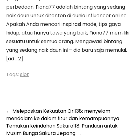
perbedaan, Fiona77 adalah bintang yang sedang
naik daun untuk ditonton di dunia influencer online.
Apakah Anda mencari inspirasi mode, tips gaya
hidup, atau hanya tawa yang baik, Fiona77 memiliki
sesuatu untuk semua orang. Mengawasi bintang
yang sedang naik daun ini – dia baru saja memulai.
[ad_2]
Tags:
slot
Post
←
Melepaskan Kekuatan Ori138: menyelam
mendalam ke dalam fitur dan kemampuannya
navigation
Temukan keindahan Sakura118: Panduan untuk
Musim Bunga Sakura Jepang
→