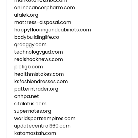
mahkotahokislot.com
onlinecancerpharm.com
ufalek.org
mattress-disposal.com
happyflooringandcabinets.com
bodybuildinglife.co
qrdoggy.com
technologygud.com
realshocknews.com
pickgb.com
healthmistakes.com
ksfashiondresses.com
patterntrader.org
cnhpa.net
sitalotus.com
supernotes.org
worldsportsempires.com
updatecentral360.com
katamastah.com