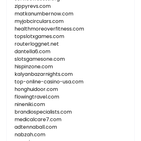
zippyrevs.com
matkanumbernow.com
myjobcirculars.com
healthmoreoverfitness.com
topslotxgames.com
routerloggnet.net
dantella6.com
slotsgamesone.com
hispinzone.com
kalyanbazarnights.com
top-online-casino-usa.com
honghuidoor.com
flowingtravel.com
nineniki.com
brandiospecialists.com
medicalcare7.com
adtennaball.com
nabzah.com