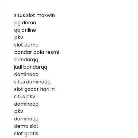
situs slot maxwin
pg demo
qq online
pkv
slot demo
bandar bola resmi
bandarqq
judi bandarqq
dominoqq
situs dominoqq
slot gacor hari ini
situs pkv
dominoqq
pkv
dominoqq
demo slot
slot gratis