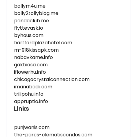
bollym4u.me
bolly2tollyblog.me
pandaclub.me
flyttevask.io
byhous.com
hartfordplazahotel.com
m-918kissapk.com
nabavkame.info
gakbiasa.com
iflowerhu.info
chicagocrystalconnection.com
imanabadii.com
trilipohu.info
appruptio.info
Links
punjwanis.com
the-parcs-clematiscondos.com