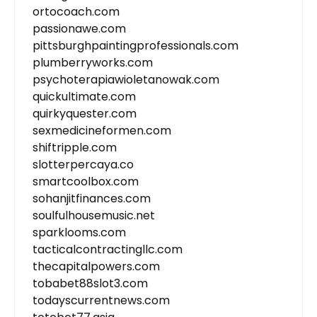
ortocoach.com
passionawe.com
pittsburghpaintingprofessionals.com
plumberryworks.com
psychoterapiawioletanowak.com
quickultimate.com
quirkyquester.com
sexmedicineformen.com
shiftripple.com
slotterpercaya.co
smartcoolbox.com
sohanjitfinances.com
soulfulhousemusic.net
sparklooms.com
tacticalcontractingllc.com
thecapitalpowers.com
tobabet88slot3.com
todayscurrentnews.com