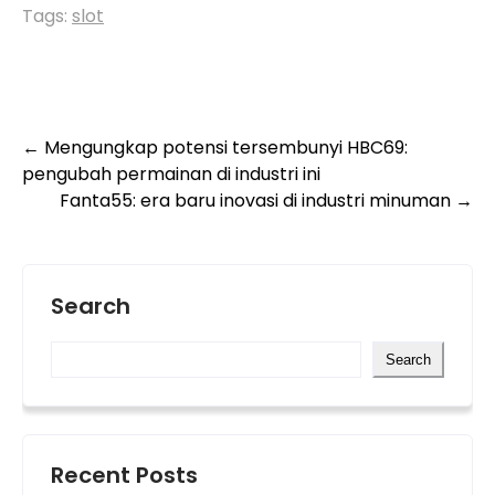
Tags:
slot
Post
←
Mengungkap potensi tersembunyi HBC69:
pengubah permainan di industri ini
navigation
Fanta55: era baru inovasi di industri minuman
→
Search
Search
Recent Posts