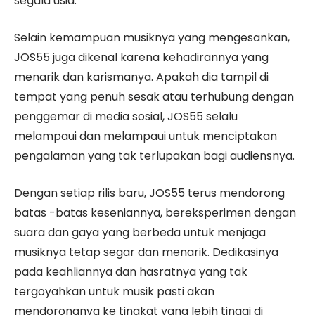
segala usia.
Selain kemampuan musiknya yang mengesankan,
JOS55 juga dikenal karena kehadirannya yang
menarik dan karismanya. Apakah dia tampil di
tempat yang penuh sesak atau terhubung dengan
penggemar di media sosial, JOS55 selalu
melampaui dan melampaui untuk menciptakan
pengalaman yang tak terlupakan bagi audiensnya.
Dengan setiap rilis baru, JOS55 terus mendorong
batas -batas keseniannya, bereksperimen dengan
suara dan gaya yang berbeda untuk menjaga
musiknya tetap segar dan menarik. Dedikasinya
pada keahliannya dan hasratnya yang tak
tergoyahkan untuk musik pasti akan
mendorongnya ke tingkat yang lebih tinggi di