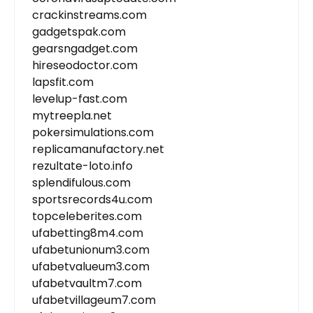
crackinstreams.com
gadgetspak.com
gearsngadget.com
hireseodoctor.com
lapsfit.com
levelup-fast.com
mytreepla.net
pokersimulations.com
replicamanufactory.net
rezultate-loto.info
splendifulous.com
sportsrecords4u.com
topceleberites.com
ufabetting8m4.com
ufabetunionum3.com
ufabetvalueum3.com
ufabetvaultm7.com
ufabetvillageum7.com