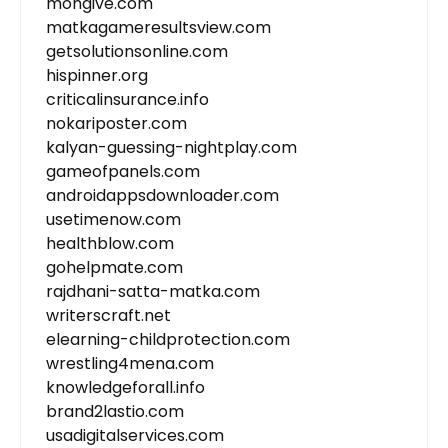
mongive.com
matkagameresultsview.com
getsolutionsonline.com
hispinner.org
criticalinsurance.info
nokariposter.com
kalyan-guessing-nightplay.com
gameofpanels.com
androidappsdownloader.com
usetimenow.com
healthblow.com
gohelpmate.com
rajdhani-satta-matka.com
writerscraft.net
elearning-childprotection.com
wrestling4mena.com
knowledgeforall.info
brand2lastio.com
usadigitalservices.com