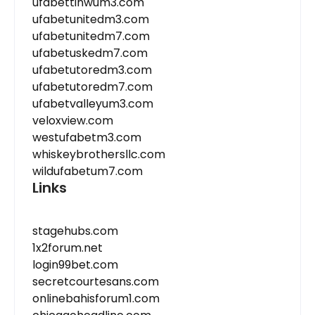
ufabettinwum3.com
ufabetunitedm3.com
ufabetunitedm7.com
ufabetuskedm7.com
ufabetutoredm3.com
ufabetutoredm7.com
ufabetvalleyum3.com
veloxview.com
westufabetm3.com
whiskeybrothersllc.com
wildufabetum7.com
Links
stagehubs.com
1x2forum.net
login99bet.com
secretcourtesans.com
onlinebahisforum1.com