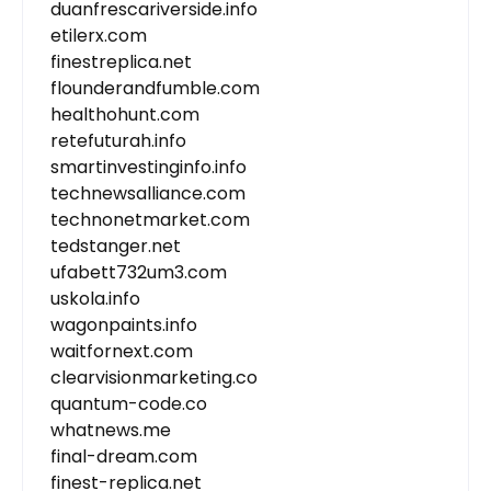
duanfrescariverside.info
etilerx.com
finestreplica.net
flounderandfumble.com
healthohunt.com
retefuturah.info
smartinvestinginfo.info
technewsalliance.com
technonetmarket.com
tedstanger.net
ufabett732um3.com
uskola.info
wagonpaints.info
waitfornext.com
clearvisionmarketing.co
quantum-code.co
whatnews.me
final-dream.com
finest-replica.net