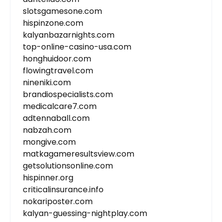
slotsgamesone.com
hispinzone.com
kalyanbazarnights.com
top-online-casino-usa.com
honghuidoor.com
flowingtravel.com
nineniki.com
brandiospecialists.com
medicalcare7.com
adtennaball.com
nabzah.com
mongive.com
matkagameresultsview.com
getsolutionsonline.com
hispinner.org
criticalinsurance.info
nokariposter.com
kalyan-guessing-nightplay.com