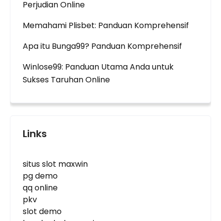
Perjudian Online
Memahami Plisbet: Panduan Komprehensif
Apa itu Bunga99? Panduan Komprehensif
Winlose99: Panduan Utama Anda untuk
Sukses Taruhan Online
Links
situs slot maxwin
pg demo
qq online
pkv
slot demo