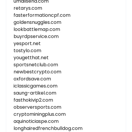
umailsend.com
retarys.com
fasterformationcpf.com
goldensnuggles.com
lookbattlemap.com
buyrdpservice.com
yesport.net
tostylo.com
yougetthat.net
sportsnetclub.com
newbestcrypto.com
oxfordsave.com
iclassicgames.com
saung-artikel.com
fasthokivip2.com
observersports.com
cryptominingplus.com
aquinoticiaspe.com
longhairedfrenchbulldog.com