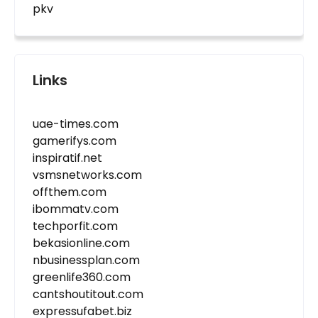
pkv
Links
uae-times.com
gamerifys.com
inspiratif.net
vsmsnetworks.com
offthem.com
ibommatv.com
techporfit.com
bekasionline.com
nbusinessplan.com
greenlife360.com
cantshoutitout.com
expressufabet.biz