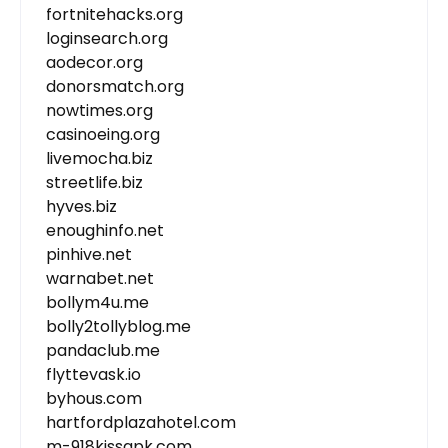
fortnitehacks.org
loginsearch.org
aodecor.org
donorsmatch.org
nowtimes.org
casinoeing.org
livemocha.biz
streetlife.biz
hyves.biz
enoughinfo.net
pinhive.net
warnabet.net
bollym4u.me
bolly2tollyblog.me
pandaclub.me
flyttevask.io
byhous.com
hartfordplazahotel.com
m-918kissapk.com