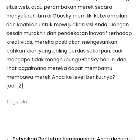
situs web, atau perombakan merek secara
menyeluruh, tim di Gbosky memiliki keterampilan
dan keahlian untuk mewujudkan visi Anda. Dengan
desain mutakhir dan pendekatan inovatif terhadap
kreativitas, mereka pasti akan mengesankan
bahkan klien yang paling cerdas sekalipun. Jadi
mengapa tidak menghubungi Gbosky hari ini dan
lihat bagaimana mereka dapat membantu
membawa merek Anda ke level berikutnya?
[ad_2]
Tags:
slot
←
Bebaskan Rentetan Kemenangan Anda dengan