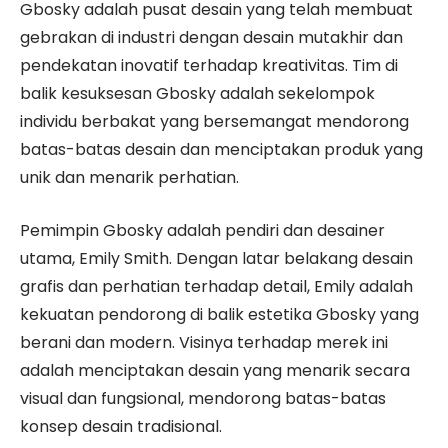
Gbosky adalah pusat desain yang telah membuat
gebrakan di industri dengan desain mutakhir dan
pendekatan inovatif terhadap kreativitas. Tim di
balik kesuksesan Gbosky adalah sekelompok
individu berbakat yang bersemangat mendorong
batas-batas desain dan menciptakan produk yang
unik dan menarik perhatian.
Pemimpin Gbosky adalah pendiri dan desainer
utama, Emily Smith. Dengan latar belakang desain
grafis dan perhatian terhadap detail, Emily adalah
kekuatan pendorong di balik estetika Gbosky yang
berani dan modern. Visinya terhadap merek ini
adalah menciptakan desain yang menarik secara
visual dan fungsional, mendorong batas-batas
konsep desain tradisional.