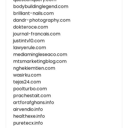
bodybuildinglegend.com
brilliant-nails.com
dandr-photography.com
dokteroce.com
journal-francais.com
justintv10.com
lawyerule.com
mediamingleseaco.com
mtsmarketingblog.com
nghekiemtien.com
wasirku.com
tejas24.com
poolturbo.com
prachestait.com
artforafghans.info
airvendio.info
healthexe.info
puretecx.info