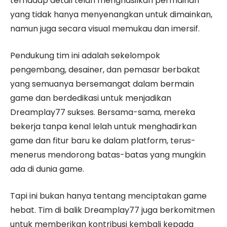
terhadap detail telah menghasilkan permainan
yang tidak hanya menyenangkan untuk dimainkan,
namun juga secara visual memukau dan imersif.
Pendukung tim ini adalah sekelompok
pengembang, desainer, dan pemasar berbakat
yang semuanya bersemangat dalam bermain
game dan berdedikasi untuk menjadikan
Dreamplay77 sukses. Bersama-sama, mereka
bekerja tanpa kenal lelah untuk menghadirkan
game dan fitur baru ke dalam platform, terus-
menerus mendorong batas-batas yang mungkin
ada di dunia game.
Tapi ini bukan hanya tentang menciptakan game
hebat. Tim di balik Dreamplay77 juga berkomitmen
untuk memberikan kontribusi kembali kepada