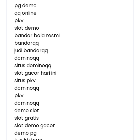
pg demo
qq online
pkv
slot demo
bandar bola resmi
bandarqq
judi bandarqq
dominoqq
situs dominoqq
slot gacor hari ini
situs pkv
dominoqq
pkv
dominoqq
demo slot
slot gratis
slot demo gacor
demo pg