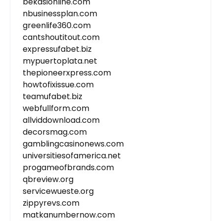
bekasionline.com
nbusinessplan.com
greenlife360.com
cantshoutitout.com
expressufabet.biz
mypuertoplata.net
thepioneerxpress.com
howtofixissue.com
teamufabet.biz
webfullform.com
allviddownload.com
decorsmag.com
gamblingcasinonews.com
universitiesofamerica.net
progameofbrands.com
qbreview.org
servicewueste.org
zippyrevs.com
matkanumbernow.com