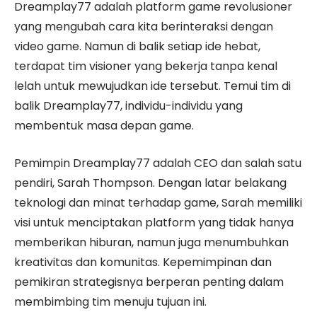
Dreamplay77 adalah platform game revolusioner
yang mengubah cara kita berinteraksi dengan
video game. Namun di balik setiap ide hebat,
terdapat tim visioner yang bekerja tanpa kenal
lelah untuk mewujudkan ide tersebut. Temui tim di
balik Dreamplay77, individu-individu yang
membentuk masa depan game.
Pemimpin Dreamplay77 adalah CEO dan salah satu
pendiri, Sarah Thompson. Dengan latar belakang
teknologi dan minat terhadap game, Sarah memiliki
visi untuk menciptakan platform yang tidak hanya
memberikan hiburan, namun juga menumbuhkan
kreativitas dan komunitas. Kepemimpinan dan
pemikiran strategisnya berperan penting dalam
membimbing tim menuju tujuan ini.