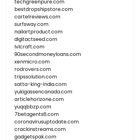
techgreenpure.com
bestdropshipstore.com
cartelreviews.com
surfsway.com
nailartproduct.com
digitactseed.com
lvlcraft.com
90secondmoneyloans.com
xenmicro.com
rodrovers.com
tripssolution.com
satta-king-india.com
yukigassencanada.com
articlehorizone.com
yuqqbbzp.com
7betagents6.com
coronavirusuptodate.com
crackinstreams.com
gadgetspak.com