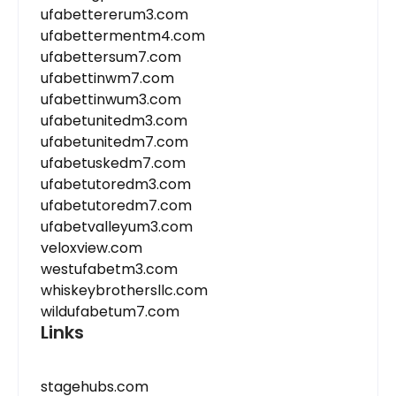
ufabettererum3.com
ufabettermentm4.com
ufabettersum7.com
ufabettinwm7.com
ufabettinwum3.com
ufabetunitedm3.com
ufabetunitedm7.com
ufabetuskedm7.com
ufabetutoredm3.com
ufabetutoredm7.com
ufabetvalleyum3.com
veloxview.com
westufabetm3.com
whiskeybrothersllc.com
wildufabetum7.com
Links
stagehubs.com