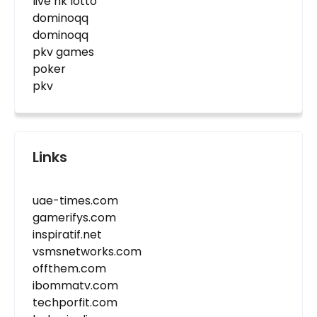
live hk lotto
dominoqq
dominoqq
pkv games
poker
pkv
Links
uae-times.com
gamerifys.com
inspiratif.net
vsmsnetworks.com
offthem.com
ibommatv.com
techporfit.com