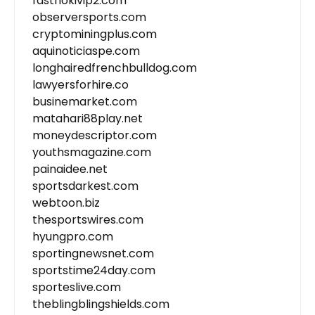
fasthokivip2.com
observersports.com
cryptominingplus.com
aquinoticiaspe.com
longhairedfrenchbulldog.com
lawyersforhire.co
businemarket.com
matahari88play.net
moneydescriptor.com
youthsmagazine.com
painaidee.net
sportsdarkest.com
webtoon.biz
thesportswires.com
hyungpro.com
sportingnewsnet.com
sportstime24day.com
sporteslive.com
theblingblingshields.com