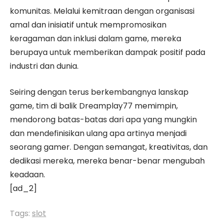
komunitas. Melalui kemitraan dengan organisasi
amal dan inisiatif untuk mempromosikan
keragaman dan inklusi dalam game, mereka
berupaya untuk memberikan dampak positif pada
industri dan dunia.
Seiring dengan terus berkembangnya lanskap
game, tim di balik Dreamplay77 memimpin,
mendorong batas-batas dari apa yang mungkin
dan mendefinisikan ulang apa artinya menjadi
seorang gamer. Dengan semangat, kreativitas, dan
dedikasi mereka, mereka benar-benar mengubah
keadaan.
[ad_2]
Tags:
slot