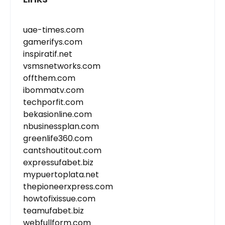
uae-times.com
gamerifys.com
inspiratif.net
vsmsnetworks.com
offthem.com
ibommatv.com
techporfit.com
bekasionline.com
nbusinessplan.com
greenlife360.com
cantshoutitout.com
expressufabet.biz
mypuertoplata.net
thepioneerxpress.com
howtofixissue.com
teamufabet.biz
webfullform.com