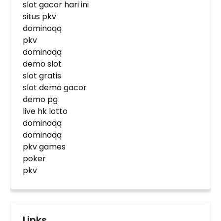
slot gacor hari ini
situs pkv
dominoqq
pkv
dominoqq
demo slot
slot gratis
slot demo gacor
demo pg
live hk lotto
dominoqq
dominoqq
pkv games
poker
pkv
Links