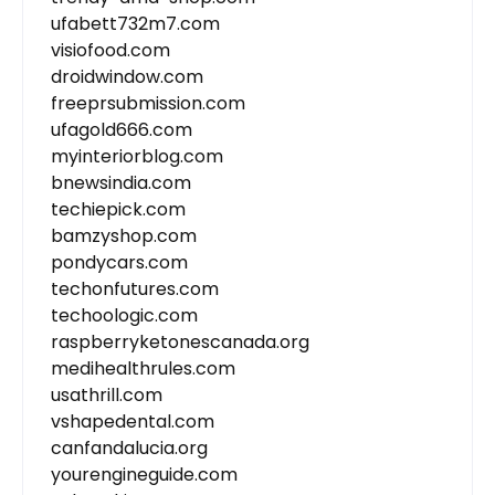
ufabett732m7.com
visiofood.com
droidwindow.com
freeprsubmission.com
ufagold666.com
myinteriorblog.com
bnewsindia.com
techiepick.com
bamzyshop.com
pondycars.com
techonfutures.com
techoologic.com
raspberryketonescanada.org
medihealthrules.com
usathrill.com
vshapedental.com
canfandalucia.org
yourengineguide.com