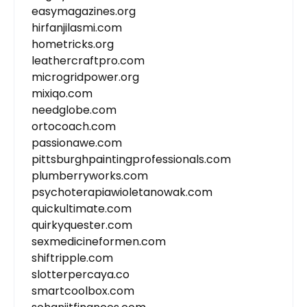
easymagazines.org
hirfanjilasmi.com
hometricks.org
leathercraftpro.com
microgridpower.org
mixiqo.com
needglobe.com
ortocoach.com
passionawe.com
pittsburghpaintingprofessionals.com
plumberryworks.com
psychoterapiawioletanowak.com
quickultimate.com
quirkyquester.com
sexmedicineformen.com
shiftripple.com
slotterpercaya.co
smartcoolbox.com