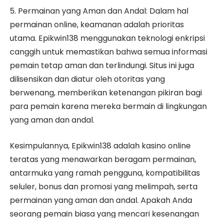
5. Permainan yang Aman dan Andal: Dalam hal
permainan online, keamanan adalah prioritas
utama. Epikwin138 menggunakan teknologi enkripsi
canggih untuk memastikan bahwa semua informasi
pemain tetap aman dan terlindungi. Situs ini juga
dilisensikan dan diatur oleh otoritas yang
berwenang, memberikan ketenangan pikiran bagi
para pemain karena mereka bermain di lingkungan
yang aman dan andal.
Kesimpulannya, Epikwin138 adalah kasino online
teratas yang menawarkan beragam permainan,
antarmuka yang ramah pengguna, kompatibilitas
seluler, bonus dan promosi yang melimpah, serta
permainan yang aman dan andal. Apakah Anda
seorang pemain biasa yang mencari kesenangan