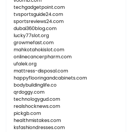
voomb.com
techgadgetpoint.com
tvsportsguide24.com
sportsreviews24.com
dubai360blog.com
lucky77slot.org
growmefast.com
mahkotahokislot.com
onlinecancerpharm.com
ufalek.org
mattress-disposal.com
happyflooringandcabinets.com
bodybuildinglife.co
qrdoggy.com
technologygud.com
realshocknews.com
pickgb.com
healthmistakes.com
ksfashiondresses.com