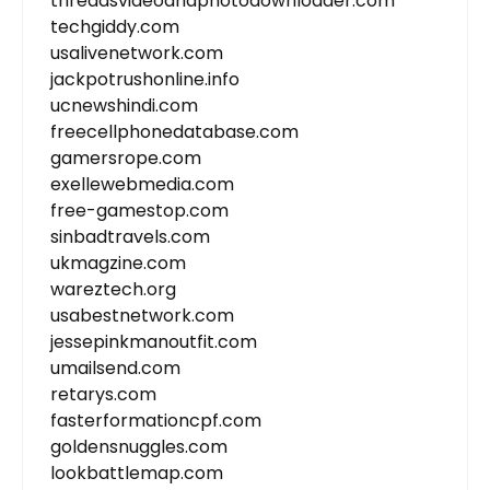
threadsvideoandphotodownloader.com
techgiddy.com
usalivenetwork.com
jackpotrushonline.info
ucnewshindi.com
freecellphonedatabase.com
gamersrope.com
exellewebmedia.com
free-gamestop.com
sinbadtravels.com
ukmagzine.com
wareztech.org
usabestnetwork.com
jessepinkmanoutfit.com
umailsend.com
retarys.com
fasterformationcpf.com
goldensnuggles.com
lookbattlemap.com