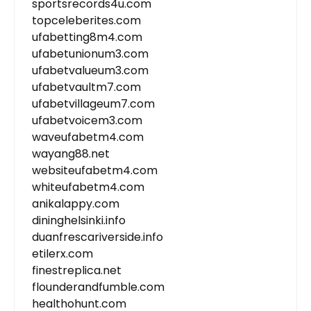
sportsrecords4u.com
topceleberites.com
ufabetting8m4.com
ufabetunionum3.com
ufabetvalueum3.com
ufabetvaultm7.com
ufabetvillageum7.com
ufabetvoicem3.com
waveufabetm4.com
wayang88.net
websiteufabetm4.com
whiteufabetm4.com
anikalappy.com
dininghelsinki.info
duanfrescariverside.info
etilerx.com
finestreplica.net
flounderandfumble.com
healthohunt.com