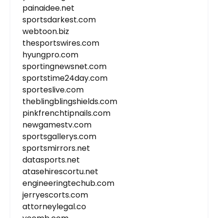
painaidee.net
sportsdarkest.com
webtoon.biz
thesportswires.com
hyungpro.com
sportingnewsnet.com
sportstime24day.com
sporteslive.com
theblingblingshields.com
pinkfrenchtipnails.com
newgamestv.com
sportsgallerys.com
sportsmirrors.net
datasports.net
atasehirescortu.net
engineeringtechub.com
jerryescorts.com
attorneylegal.co