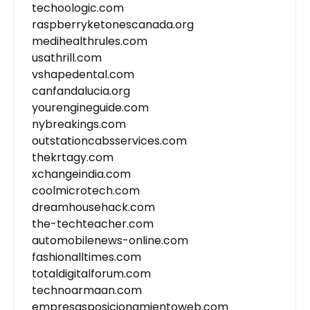
techoologic.com
raspberryketonescanada.org
medihealthrules.com
usathrill.com
vshapedental.com
canfandalucia.org
yourengineguide.com
nybreakings.com
outstationcabsservices.com
thekrtagy.com
xchangeindia.com
coolmicrotech.com
dreamhousehack.com
the-techteacher.com
automobilenews-online.com
fashionalltimes.com
totaldigitalforum.com
technoarmaan.com
empresasposicionamientoweb.com