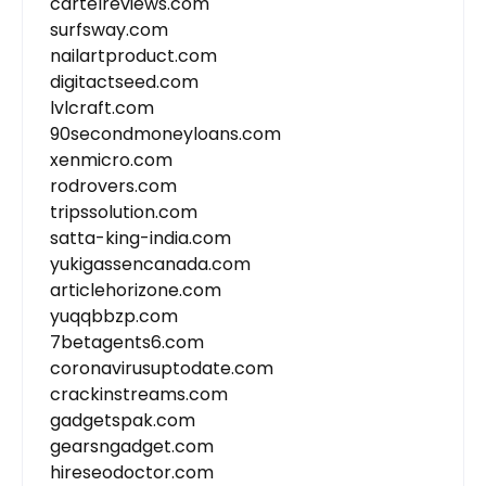
cartelreviews.com
surfsway.com
nailartproduct.com
digitactseed.com
lvlcraft.com
90secondmoneyloans.com
xenmicro.com
rodrovers.com
tripssolution.com
satta-king-india.com
yukigassencanada.com
articlehorizone.com
yuqqbbzp.com
7betagents6.com
coronavirusuptodate.com
crackinstreams.com
gadgetspak.com
gearsngadget.com
hireseodoctor.com