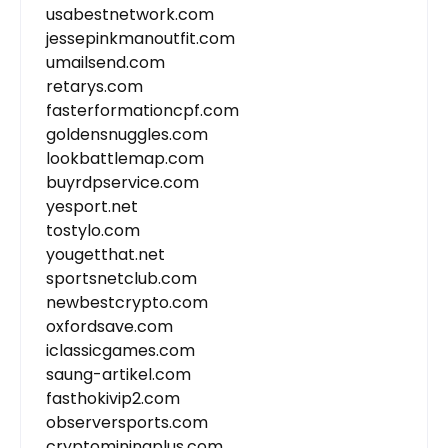
usabestnetwork.com
jessepinkmanoutfit.com
umailsend.com
retarys.com
fasterformationcpf.com
goldensnuggles.com
lookbattlemap.com
buyrdpservice.com
yesport.net
tostylo.com
yougetthat.net
sportsnetclub.com
newbestcrypto.com
oxfordsave.com
iclassicgames.com
saung-artikel.com
fasthokivip2.com
observersports.com
cryptominingplus.com