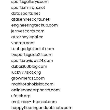
sportsgallerys.com
sportsmirrors.net
datasports.net
atasehirescortu.net
engineeringtechub.com
jerryescorts.com
attorneylegal.co
voomb.com
techgadgetpoint.com
tvsportsguide24.com
sportsreviews24.com
dubai360blog.com
lucky77slot.org
growmefast.com
mahkotahokislot.com
onlinecancerpharm.com
ufalek.org
mattress-disposal.com
happyflooringandcabinets.com