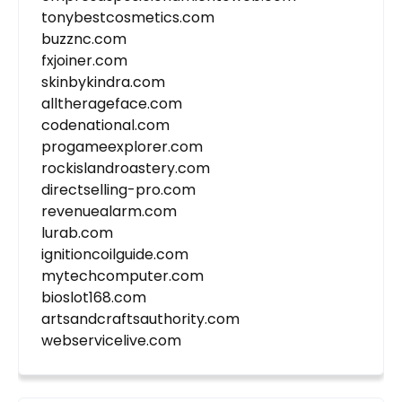
tonybestcosmetics.com
buzznc.com
fxjoiner.com
skinbykindra.com
alltherageface.com
codenational.com
progameexplorer.com
rockislandroastery.com
directselling-pro.com
revenuealarm.com
lurab.com
ignitioncoilguide.com
mytechcomputer.com
bioslot168.com
artsandcraftsauthority.com
webservicelive.com