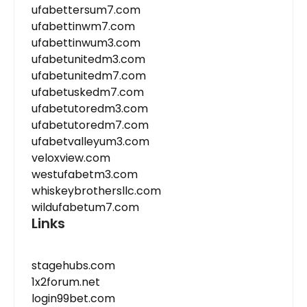
ufabettersum7.com
ufabettinwm7.com
ufabettinwum3.com
ufabetunitedm3.com
ufabetunitedm7.com
ufabetuskedm7.com
ufabetutoredm3.com
ufabetutoredm7.com
ufabetvalleyum3.com
veloxview.com
westufabetm3.com
whiskeybrothersllc.com
wildufabetum7.com
Links
stagehubs.com
1x2forum.net
login99bet.com