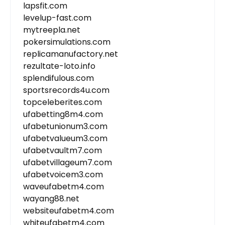
lapsfit.com
levelup-fast.com
mytreepla.net
pokersimulations.com
replicamanufactory.net
rezultate-loto.info
splendifulous.com
sportsrecords4u.com
topceleberites.com
ufabetting8m4.com
ufabetunionum3.com
ufabetvalueum3.com
ufabetvaultm7.com
ufabetvillageum7.com
ufabetvoicem3.com
waveufabetm4.com
wayang88.net
websiteufabetm4.com
whiteufabetm4.com