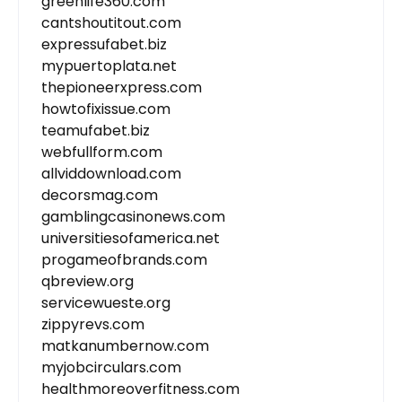
greenlife360.com
cantshoutitout.com
expressufabet.biz
mypuertoplata.net
thepioneerxpress.com
howtofixissue.com
teamufabet.biz
webfullform.com
allviddownload.com
decorsmag.com
gamblingcasinonews.com
universitiesofamerica.net
progameofbrands.com
qbreview.org
servicewueste.org
zippyrevs.com
matkanumbernow.com
myjobcirculars.com
healthmoreoverfitness.com