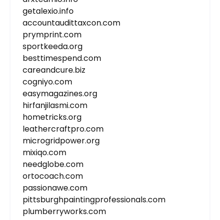
getalexio.info
accountaudittaxcon.com
prymprint.com
sportkeeda.org
besttimespend.com
careandcure.biz
cogniyo.com
easymagazines.org
hirfanjilasmi.com
hometricks.org
leathercraftpro.com
microgridpower.org
mixiqo.com
needglobe.com
ortocoach.com
passionawe.com
pittsburghpaintingprofessionals.com
plumberryworks.com