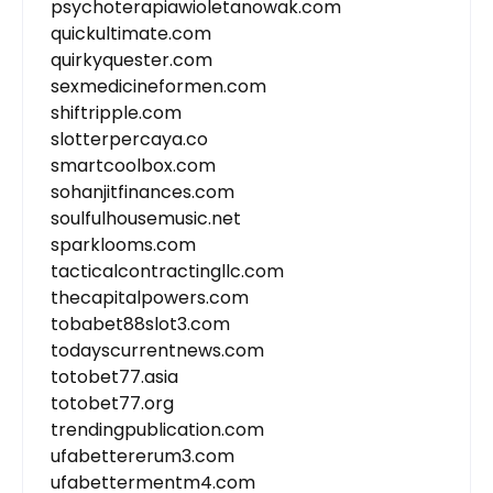
psychoterapiawioletanowak.com
quickultimate.com
quirkyquester.com
sexmedicineformen.com
shiftripple.com
slotterpercaya.co
smartcoolbox.com
sohanjitfinances.com
soulfulhousemusic.net
sparklooms.com
tacticalcontractingllc.com
thecapitalpowers.com
tobabet88slot3.com
todayscurrentnews.com
totobet77.asia
totobet77.org
trendingpublication.com
ufabettererum3.com
ufabettermentm4.com