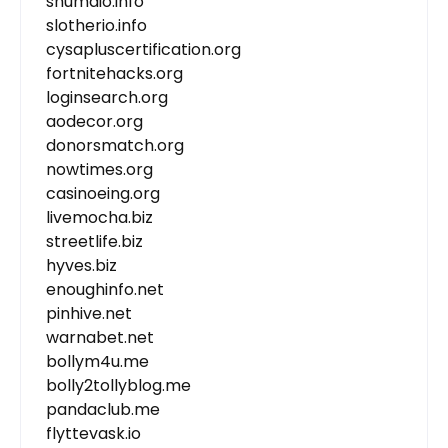
shumaio.info
slotherio.info
cysapluscertification.org
fortnitehacks.org
loginsearch.org
aodecor.org
donorsmatch.org
nowtimes.org
casinoeing.org
livemocha.biz
streetlife.biz
hyves.biz
enoughinfo.net
pinhive.net
warnabet.net
bollym4u.me
bolly2tollyblog.me
pandaclub.me
flyttevask.io