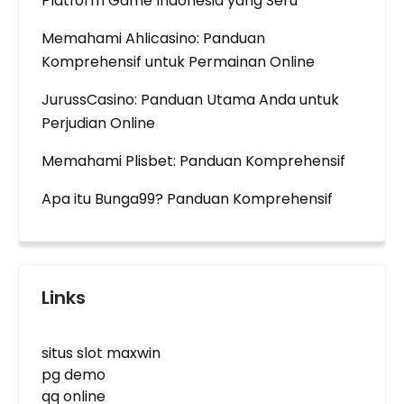
Platform Game Indonesia yang Seru
Memahami Ahlicasino: Panduan
Komprehensif untuk Permainan Online
JurussCasino: Panduan Utama Anda untuk
Perjudian Online
Memahami Plisbet: Panduan Komprehensif
Apa itu Bunga99? Panduan Komprehensif
Links
situs slot maxwin
pg demo
qq online