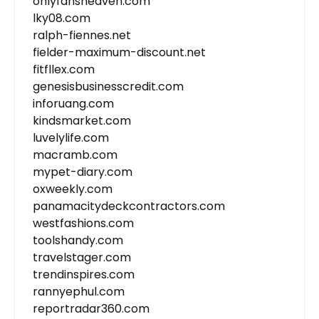
onlyfansheaven.com
lky08.com
ralph-fiennes.net
fielder-maximum-discount.net
fitfllex.com
genesisbusinesscredit.com
inforuang.com
kindsmarket.com
luvelylife.com
macramb.com
mypet-diary.com
oxweekly.com
panamacitydeckcontractors.com
westfashions.com
toolshandy.com
travelstager.com
trendinspires.com
rannyephul.com
reportradar360.com