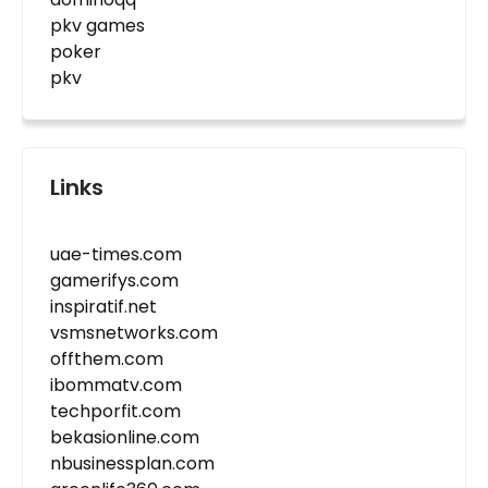
pkv games
poker
pkv
Links
uae-times.com
gamerifys.com
inspiratif.net
vsmsnetworks.com
offthem.com
ibommatv.com
techporfit.com
bekasionline.com
nbusinessplan.com