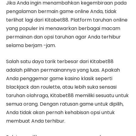
Jika Anda ingin menambahkan kegembiraan pada
pengalaman bermain game online Anda, tidak
terlihat lagi dari Kitabet88. Platform taruhan online
yang populer ini menawarkan berbagai macam
permainan dan opsi taruhan agar Anda terhibur
selama berjam -jam.
Salah satu daya tarik terbesar dari Kitabet88
adalah pilihan permainannya yang luas. Apakah
Anda penggemar game kasino klasik seperti
blackjack dan roulette, atau lebih suka sensasi
taruhan olahraga, Kitabet88 memiliki sesuatu untuk
semua orang. Dengan ratusan game untuk dipilih,
Anda tidak akan pernah kehabisan opsi untuk
membuat Anda terhibur.