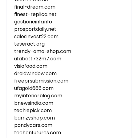
final-dream.com
finest-replica.net
gestioneinh.info
prosportdaily.net
salesinvest22.com
teseract.org
trendy-ama-shop.com
ufabett732m7.com
visiofood.com
droidwindow.com
freeprsubmission.com
ufagold666.com
myinteriorblog.com
bnewsindia.com
techiepick.com
bamzyshop.com
pondycars.com
techonfutures.com