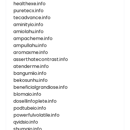
healthexe.info
puretecx.info
tecadvance.info
aminityio.info
amiolahu.info
ampacheme.info
ampullahu.info
aromaxme.info
asserthatecontrast.info
atenderme.info
bangumiio.info
bekosunhu.info
beneficialgrandiose.info
blomaio.info
dosellinfoplete.info
podtubeio.info
powerfulvolatile.info
qvidsio.info
shumaio.info