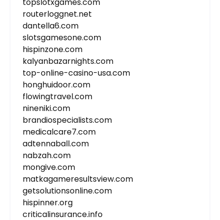
topslotxgames.com
routerloggnet.net
dantella6.com
slotsgamesone.com
hispinzone.com
kalyanbazarnights.com
top-online-casino-usa.com
honghuidoor.com
flowingtravel.com
nineniki.com
brandiospecialists.com
medicalcare7.com
adtennaball.com
nabzah.com
mongive.com
matkagameresultsview.com
getsolutionsonline.com
hispinner.org
criticalinsurance.info