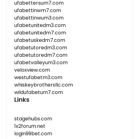
ufabettersum7.com
ufabettinwm7.com
ufabettinwum3.com
ufabetunitedm3.com
ufabetunitedm7.com
ufabetuskedm7.com
ufabetutoredm3.com
ufabetutoredm7.com
ufabetvalleyum3.com
veloxview.com
westufabetm3.com
whiskeybrothersllc.com
wildufabetum7.com
Links
stagehubs.com
1x2forum.net
login99bet.com