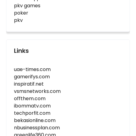
pkv games
poker
pkv
Links
uae-times.com
gamerifys.com
inspiratif.net
vsmsnetworks.com
offthem.com
ibommatv.com
techporfit.com
bekasionline.com
nbusinessplan.com
greenlife360.com