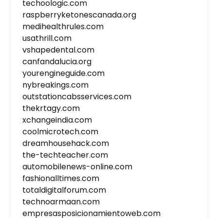
techoologic.com
raspberryketonescanada.org
medihealthrules.com
usathrill.com
vshapedental.com
canfandalucia.org
yourengineguide.com
nybreakings.com
outstationcabsservices.com
thekrtagy.com
xchangeindia.com
coolmicrotech.com
dreamhousehack.com
the-techteacher.com
automobilenews-online.com
fashionalltimes.com
totaldigitalforum.com
technoarmaan.com
empresasposicionamientoweb.com