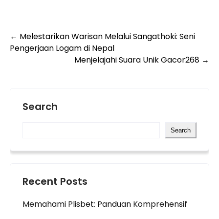
Post
←
Melestarikan Warisan Melalui Sangathoki: Seni
Pengerjaan Logam di Nepal
navigation
Menjelajahi Suara Unik Gacor268
→
Search
Search
Recent Posts
Memahami Plisbet: Panduan Komprehensif