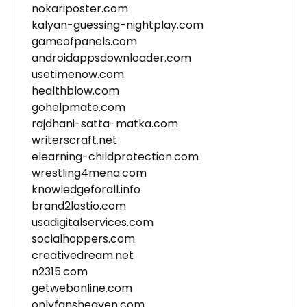
nokariposter.com
kalyan-guessing-nightplay.com
gameofpanels.com
androidappsdownloader.com
usetimenow.com
healthblow.com
gohelpmate.com
rajdhani-satta-matka.com
writerscraft.net
elearning-childprotection.com
wrestling4mena.com
knowledgeforall.info
brand2lastio.com
usadigitalservices.com
socialhoppers.com
creativedream.net
n2315.com
getwebonline.com
onlyfansheaven.com