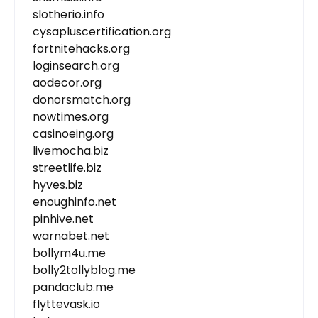
slotherio.info
cysapluscertification.org
fortnitehacks.org
loginsearch.org
aodecor.org
donorsmatch.org
nowtimes.org
casinoeing.org
livemocha.biz
streetlife.biz
hyves.biz
enoughinfo.net
pinhive.net
warnabet.net
bollym4u.me
bolly2tollyblog.me
pandaclub.me
flyttevask.io