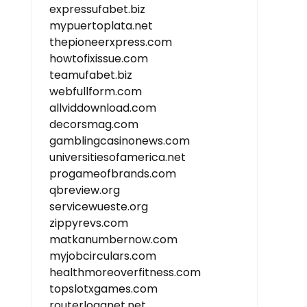
expressufabet.biz
mypuertoplata.net
thepioneerxpress.com
howtofixissue.com
teamufabet.biz
webfullform.com
allviddownload.com
decorsmag.com
gamblingcasinonews.com
universitiesofamerica.net
progameofbrands.com
qbreview.org
servicewueste.org
zippyrevs.com
matkanumbernow.com
myjobcirculars.com
healthmoreoverfitness.com
topslotxgames.com
routerloggnet.net