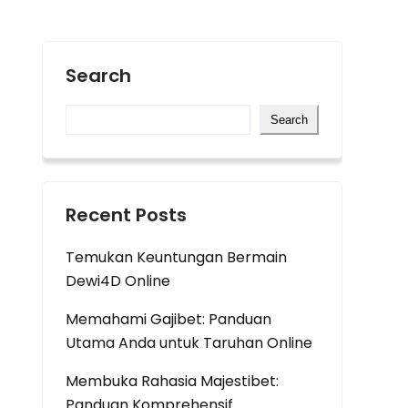
Search
Search
Recent Posts
Temukan Keuntungan Bermain
Dewi4D Online
Memahami Gajibet: Panduan
Utama Anda untuk Taruhan Online
Membuka Rahasia Majestibet:
Panduan Komprehensif