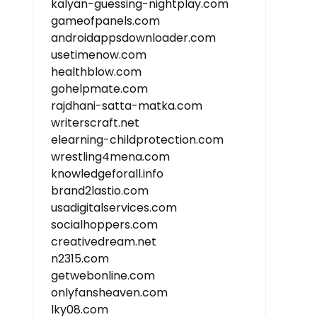
kalyan-guessing-nightplay.com
gameofpanels.com
androidappsdownloader.com
usetimenow.com
healthblow.com
gohelpmate.com
rajdhani-satta-matka.com
writerscraft.net
elearning-childprotection.com
wrestling4mena.com
knowledgeforall.info
brand2lastio.com
usadigitalservices.com
socialhoppers.com
creativedream.net
n2315.com
getwebonline.com
onlyfansheaven.com
lky08.com