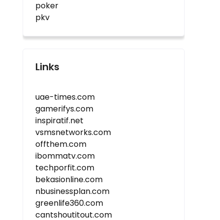
poker
pkv
Links
uae-times.com
gamerifys.com
inspiratif.net
vsmsnetworks.com
offthem.com
ibommatv.com
techporfit.com
bekasionline.com
nbusinessplan.com
greenlife360.com
cantshoutitout.com