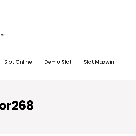
kan.
Slot Online
Demo Slot
Slot Maxwin
cor268