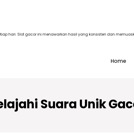
setiap hari. Slot gacor ini menawarkan hasil yang konsisten dan memuas
Home
lajahi Suara Unik Ga