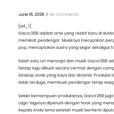
June 16, 2026
|
No Comments
[ad_1]
Gacor268 adalah artis yang relatif baru di dun
memikat pendengar. Musiknya merupakan perpa
pop, menciptakan suara yang segar sekaligus fa
Salah satu ciri menonjol dari musik Gacor268 a
Setiap lagu dibuat secara cermat dengan cam
lanskap sonik yang kaya dan dinamis. Produksi l
tidak terduga, membuat pendengar tetap was
Selain kemampuan produksinya, Gacor268 juga
Lagu-lagunya dipenuhi dengan hook yang menar
kepala Anda lama setelah musik berhenti diputa